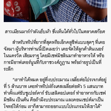
สาวเมียนมาร์กำลังเย็บผ้า ซึ่งเห็นได้ทั่วไปในตลาดสก๊อต
สำหรับทริปที่ยากที่สุดหรือเอ็กคลูซีฟแบบสุดๆ ที่เคย
จัดมา ผู้บริหารท่านนี้เปิดเผยว่า เคยจัดให้ลูกค้าดินเนอร์
ในนครวัด เสียมราฐ โดยมีเชฟมิชลินมาทำอาหารให้ หรือ
การมีอาฟเตอร์นูนทีกับราชวงศ์ภูฏาน พร้อถ่ายรูปเป็นที่
ระลึก
“เราทำได้หมด อยู่ที่งบประมาณ เฉลี่ยต่อโปรเจกต์อยู่
ที่ 5 ล้านบาท เคยทำทริปฝรั่งเศสเฉลี่ยต่อหัว 5 แสนบาท
ทำตั้งแต่ขับซูเปอร์คาร์ ขับเฮลิคอปเตอร์ ทำอาหารกับเชฟ
มิชลิน เป็นต้น คือถ้ามีงบประมาณ และคอนเซปต์มาเป็น
โจทย์ให้ก่อน เราก็สามารถออกแบบโปรแกรมให้เขาได้”