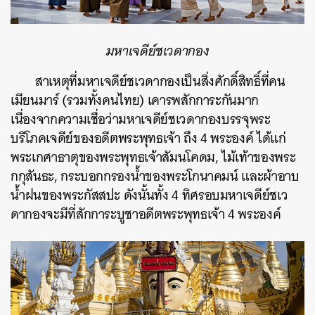
มหาเจดีย์ชเวดากอง
สาเหตุที่มหาเจดีย์ชเวดากองเป็นสิ่งศักดิ์สิทธิ์ที่คน
เมียนมาร์ (รวมทั้งคนไทย) เคารพสักการะกันมาก
เนื่องจากความเชื่อว่ามหาเจดีย์ชเวดากองบรรจุพระ
บริโภคเจดีย์ของอดีตพระพุทธเจ้า ถึง 4 พระองค์ ได้แก่
พระเกศาธาตุของพระพุทธเจ้าสัมนโคดม, ไม้เท้าของพระ
กกุสันธะ, กระบอกกรองน้ำของพระโกนาคมน์ และผ้าอาบ
น้ำฝนของพระกัสสปะ ดังนั้นทั้ง 4 ทิศรอบมหาเจดีย์ชเว
ดากองจะมีที่สักการะบูชาอดีตพระพุทธเจ้า 4 พระองค์