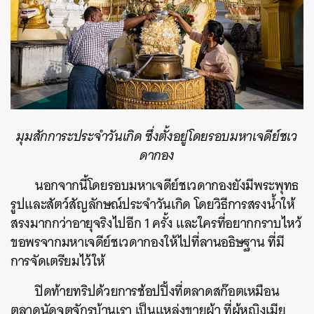
มุมสักการะประจำวันเกิด ซึ่งตั้งอยู่โดยรอบ
มหาเจดีย์ชเว
ดากอง
นอกจากนี้โดยรอบมหาเจดีย์ชเวดากองยังมีพระพุทธ
รูปและสัตว์สัญลักษณ์ประจำวันเกิด โดยวิธีการสรงน้ำให้
สรงมากกว่าอายุจริงไปอีก 1 ครั้ง และใครที่อยากกราบไหว้
ขอพรจากมหาเจดีย์ชเวดากองให้ไปที่ลานอธิษฐาน ที่มี
การจัดเตรียมไว้ให้
ปิดท้ายทริปด้วยการช้อปปิ้งที่ตลาดสก๊อตเหมือน
ตลาดนัดจตุจักรบ้านเรา เป็นแหล่งขายผ้า ที่ผู้หญิงเมีย