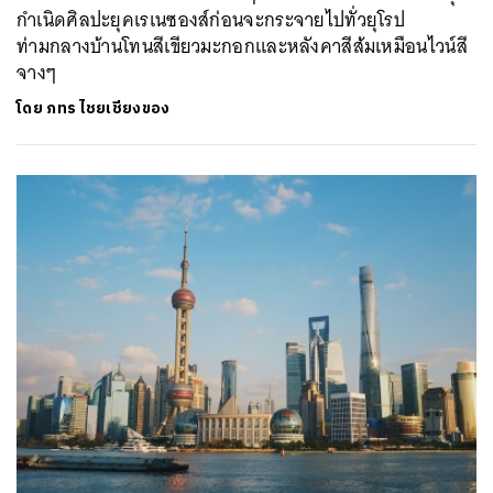
กำเนิดศิลปะยุคเรเนซองส์ก่อนจะกระจายไปทั่วยุโรป
ท่ามกลางบ้านโทนสีเขียวมะกอกและหลังคาสีส้มเหมือนไวน์สี
จางๆ
โดย
ภทร ไชยเชียงของ