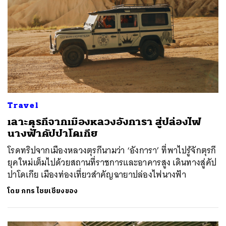
Travel
เลาะตุรกีจากเมืองหลวงอังการา สู่ปล่องไฟ
นางฟ้าคัปปาโดเกีย
โรดทริปจากเมืองหลวงตุรกีนามว่า ‘อังการา’ ที่พาไปรู้จักตุรกี
ยุคใหม่เต็มไปด้วยสถานที่ราชการและอาคารสูง เดินทางสู่คัป
ปาโดเกีย เมืองท่องเที่ยวสำคัญฉายาปล่องไฟนางฟ้า
โดย
ภทร ไชยเชียงของ