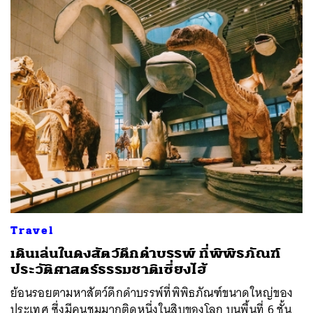
Travel
เดินเล่นในดงสัตว์ดึกดำบรรพ์ ที่พิพิธภัณฑ์
ประวัติศาสตร์ธรรมชาติเซี่ยงไฮ้
ย้อนรอยตามหาสัตว์ดึกดำบรรพ์ที่พิพิธภัณฑ์ขนาดใหญ่ของ
ประเทศ ซึ่งมีคนชมมากติดหนึ่งในสิบของโลก บนพื้นที่ 6 ชั้น