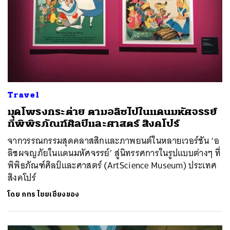
Travel
มุดโพรงกระต่าย ตามอลิซไปในแดนมหัศจรรย์
ที่พิพิธภัณฑ์ศิลป์และศาสตร์ สิงคโปร์
จากวรรณกรรมสุดคลาสสิกและภาพยนต์ในหลายเวอร์ชัน ‘อ
ลิซผจญภัยในแดนมหัศจรรย์’ สู่นิทรรศการในรูปแบบต่างๆ ที่
พิพิธภัณฑ์ศิลป์และศาสตร์ (ArtScience Museum) ประเทศ
สิงคโปร์
โดย
ภทร ไชยเชียงของ