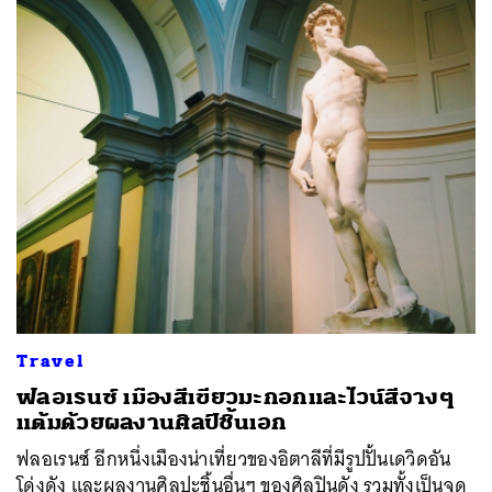
Travel
ฟลอเรนซ์ เมืองสีเขียวมะกอกและไวน์สีจางๆ
แต้มด้วยผลงานศิลป์ชิ้นเอก
ฟลอเรนซ์ อีกหนึ่งเมืองน่าเที่ยวของอิตาลีที่มีรูปปั้นเดวิดอัน
โด่งดัง และผลงานศิลปะชิ้นอื่นๆ ของศิลปินดัง รวมทั้งเป็นจุด