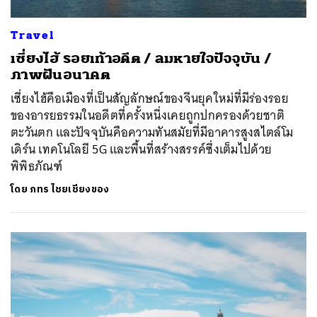
Travel
เซี่ยงไฮ้ รอยเท้าอดีต / ลมหายใจปัจจุบัน /
ภาพฝันอนาคต
เซี่ยงไฮ้คือเมืองที่เป็นสัญลักษณ์ของจีนยุคใหม่ที่มีร่องรอย
ของอารยธรรมในอดีตที่ครั้งหนึ่งเคยถูกปกครองด้วยชาติ
ตะวันตก และปัจจุบันคือความทันสมัยที่มีอาคารสูงสไตล์โม
เดิร์น เทคโนโลยี 5G และพื้นที่สร้างสรรค์ซึ่งเต็มไปด้วย
พิพิธภัณฑ์
โดย
ภทร ไชยเชียงของ