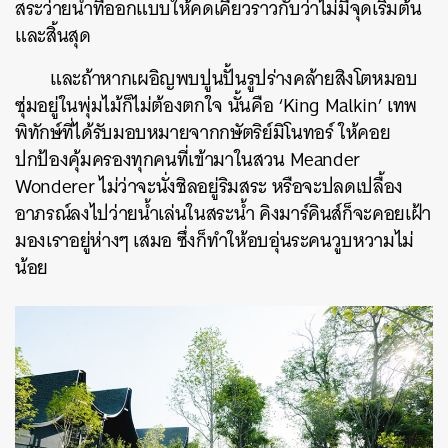
สระว่ายน้ำที่ออกแบบให้คดเคี้ยวราวกับว่าไม่มีจุดเริ่มต้น
และสิ้นสุด
และถ้าหากเผอิญพบปูนปั้นรูปร่างคล้ายสิงโตหมอบ
ซุ่มอยู่ในพุ่มไม้ก็ไม่ต้องตกใจ นั้นคือ ‘King Malkin’ เทพ
พิทักษ์ที่ได้รับมอบหมายจากกษัตริย์มิโนทอร์ ให้คอย
ปกป้องคุ้มครองทุกคนที่เข้ามาในสวน Meander
Wonderer ไม่ว่าจะนั่งชิลอยู่ริมสระ หรือจะปลดเปลื้อง
อาภรณ์ลงไปว่ายน้ำเล่นในสระน้ำ คิงมาร์คินส์ก็จะคอยเฝ้า
มองเราอยู่ห่างๆ เสมอ ซึ่งก็ทำให้อบอุ่นระคนวูบหวามไม่
น้อย