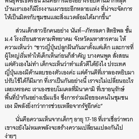
พันธุ์พืชเขตร้อน มันคือการมองอย่างรอบด้านมากที่สุด
บ้านเราเองก็มีโรงงานเผาขยะอีกหลายแห่ง ที่น่าจะจัดการ
ให้เป็นมิตรกับชุมชนและสิ่งแวดล้อมได้มากขึ้น”
ส่วนเด็กสาวอีกคนอย่าง นันท์—ภัทรลดา สิทธิพล ชั้น
ม.4 โรงเรียนสารคามพิทยาคม จังหวัดมหาสารคาม ให้
ความเห็นว่า “ชาวญี่ปุ่นปลูกฝันกันมาตั้งแต่เด็ก และการที่
ผู้ใหญ่เริ่มทำให้เด็กเห็นก่อนก็สำคัญ บางคนพูด สั่งสอน
แต่ตัวเองไม่ทำ เด็กจะเห็นว่าทำแล้วดีได้ยังไง ประเทศ
ญี่ปุ่นเองมีด้านลบของตัวเองค่ะ แต่ด้านดีที่เราลองหยิบมา
ปรับใช้ได้ก็มีมาก ที่เราเป็นกันอย่างนี้ เราจะไม่เปลี่ยนอะไร
เลยเหรอคะ เราเองชอบโมเดลที่มินาคามิ ที่เขาอนุรักษ์
พื้นที่ป่ากันอย่างเข้มแข็ง ซึ่งการร่วมมือของคนในชุมชน
เอง มีพลังยิ่งกว่าการช่วยเหลือจากรัฐอีกค่ะ”
นั่นคือความเห็นจากเด็กๆ อายุ 17-18 ที่เราเชื่อว่าพวก
เขาจะยังไม่หมดพลังจะสร้างความเปลี่ยนแปลงกันไป
ง่ายๆ