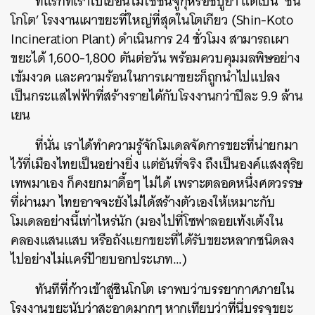
ที่แรกที่เราไปเยือนไม่ใช่ชินจูกุหรือชิบูย่า แต่เป็น ‘ชิน
โกโต’ โรงงานเผาขยะที่ใหญ่ที่สุดในโตเกียว (Shin-Koto
Incineration Plant) ดำเนินการ 24 ชั่วโมง สามารถเผา
ขยะได้ 1,600-1,800 ตันต่อวัน พร้อมควบคุมมลพิษอย่าง
เข้มงวด และความร้อนในการเผาขยะก็ถูกนำไปแปลง
เป็นกระแสไฟฟ้าที่สร้างรายได้กับโรงงานกว่าปีละ 9.9 ล้าน
เยน
ที่นั่น เราได้ทำความรู้จักโมเดลจัดการขยะที่น่ายกมา
ไว้ที่เมืองไทยเป็นอย่างยิ่ง แต่อันที่จริง ถึงเป็นองค์แสงสุริย
เทพมาเอง ก็คงยกมาดื้อๆ ไม่ได้ เพราะตลอดหนึ่งศตวรรษ
ที่ผ่านมา ไทยอาจจะยังไม่ได้สร้างตัวเองให้เหมาะกับ
โมเดลอย่างนี้เท่าไหร่นัก (มองไปที่โซฟาลอยเท้งเต้งใน
คลองแสนแสบ หรือถังแยกขยะที่ได้รับขยะหลากชนิดลง
ไปอย่างไม่แคร์ป้ายบอกประเภท…)
ทันทีที่ก้าวเข้าสู่ชินโกโต เราพบว่าบรรยากาศภายใน
โรงงานขยะนับว่าสะอาดมากๆ หากเทียบว่าที่นี่บรรจุขยะ