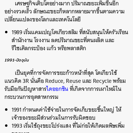
เศรษฐกิจเติบโตอย่างมาก ปริมาณขยะเพิ่มขึ้นอีก
อย่างรวดเร็ว ลักษณะขยะก็หลากหลายมากขึ้นตามความ
เปลี่ยนแปลงของโลกและเทคโนโลยี
1989 เริ่มแคมเปญโตเกียวสลิม ที่สนับสนุนให้ครัวเรือน
สำนักงาน โรงงาน ลดปริมาณขยะที่ตนผลิต และ
รีไซเคิลกระป๋อง แก้ว หรือพลาสติก
1991-ปัจจุบัน
เป็นยุคที่การจัดการขยะก้าวหน้าที่สุด โตเกียวใช้
แนวคิด 3R นั่นคือ Reduce, Reuse และ Recycle พร้อม
รับมือกันปัญหาสาร
ไดออกซิน
ที่เกิดจากการเผาไหม้ใน
กระบวนการอุตสาหกรรม
1991 กำหนดค่าใช้จ่ายในการจัดเก็บขยะชิ้นใหญ่ ให้
เจ้าของขยะมีส่วนร่วมในการรับผิดชอบ
1993 เริ่มใช้ถุงขยะโปร่งแสง ที่ไม่ก่อให้เกิดมลพิษเพิ่ม