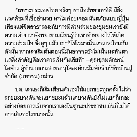
“เพราะประเทศไทย จริงๆ เรามีทรัพยากรที่ดี มีสิ่ง
แวดล้อมที่เอื้ออำนวย เราไม่ค่อยเจอมหันตภัยแบบญี่ปุ่น
เพียงแต่จิตสาธารณะกับการมีส่วนร่วมของชุมชนเรายังมี
ความต่าง เราจึงพยายามเรียนรู้ว่าเขาทำอย่างไรให้เกิด
ความร่วมมือ ซึ่งดูๆ แล้ว เขาก็ใช้เวลาเนิ่นนานเหมือนกัน
ดังนั้น หากเราเริ่มต้นตอนนี้มันอาจจะยังไม่เห็นผลทันตา
แต่สิ่งสำคัญคือเราควรเริ่มกันเสียที” —คุณอุดมลักษณ์
โอฬาร ผู้อำนวยการสายอาวุโสองค์กรสัมพันธ์ บริษัทบ้านปู
จำกัด (มหาชน) กล่าว
ปล. เราเองก็เริ่มเตือนตัวเองให้แยกขยะทุกครั้ง ไม่ว่า
รถขยะบางคันจะแยกขยะแล้วแต่บางคันยังไม่แยกก็เถอะ
อย่างน้อยการเริ่มจากเราเองในฐานะประชาชน มันก็ไม่ได้
ยากเย็นอะไรขนาดนั้น
…….