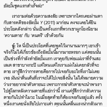
อัลบั้มชุดแรกสำเร็จล่
ะ
”
เราถามต่อด้วยความสงสัย เพราะหากใครเคยผ่านตา
กับสารคดีของอัลบั้ม
Y
(2011) มาก่อน คงจะเคยได้ยิน
ประโยคดังกล่าว นั่นเป็นครั้งแรกที่พวกเขาผูกโยงนิยาม
‘ความตาย’ กับ ‘ดนตรี’ เข้าด้วยกัน
อู๋:
โห นี่เป็นประโยคที่เคยพูดไว้มานานมากๆ เอาเข้า
จริงก็ไม่ได้เกี่ยวข้องถึงอัลบั้มนี้มากมายหรอก แค่ตอนนั้น
เป็นช่วงที่กำลังทำอัลบั้มแรก เราคุยกับพ่อแม่เราที่ร้านสะ
เลเต สาขาบางกะปิ แต่ไหนแต่ไรเราแม่งไม่เคยกลัวที่จะ
ตาย เรารู้สึกว่าการตายคือการไปเจอกับอะไรที่เราไม่เคย
เจอ มันน่าตื่นเต้นที่เราจะได้ไปเจอสิ่งนั้น ไม่ได้หมายความ
ว่าเราอยากฆ่าตัวตายนะ เพราะการฆ่าตัวตายจะนำพาเรา
ไปสู่โลกหลังความตายที่แย่กว่านี้ เราแค่รู้สึกว่ากลัวความ
ตายกันไปทำไมวะ ในเมื่อสุดท้ายก็ต้องเจอกันอยู่แล้ว ครั้ง
หนึ่งเราเคยนั่งเรือไปเกาะเต่า ตอนนั้นคลื่นแรงน่ากลัวมาก