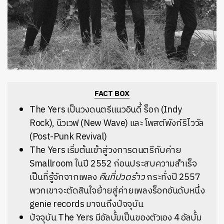
FACT BOX
The Yers เป็นวงดนตรีแนวอินดี้ ร็อก (Indy
Rock), นิวเวฟ (New Wave) และ โพสต์พังก์ริไววัล
(Post-Punk Revival)
The Yers เริ่มต้นเข้าสู่วงการดนตรีกับค่าย
Smallroom ในปี 2552 ก่อนประสบความสำเร็จ
เป็นที่รู้จักจากเพลง
คืนที่ปวดร้าว
กระทั่งปี 2557
พวกเขาจะตัดสินใจย้ายสู่ค่ายเพลงร็อกอันดับหนึ่ง
genie records มาจนถึงปัจจุบัน
ปัจจุบัน The Yers มีอัลบั้มเป็นของตัวเอง 4 อัลบั้ม