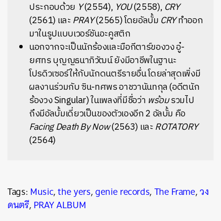
ประกอบด้วย
Y
(2554),
YOU
(2558),
CRY
(2561) และ
PRAY
(2565) โดยอัลบั้ม
CRY
ทำออก
มาในรูปแบบเวอร์ชันอะคูสติก
นอกจากจะเป็นนักร้องและมือกีตาร์ของวง อู๋-
ยศทร บุญญธนาภิวัฒน์ ยังมีอาชีพในฐานะ
โปรดิวเซอร์ให้กับนักดนตรีรายอื่น โดยล่าสุดเพิ่งมี
ผลงานร่วมกับ ซิน-ทศพร อาชวานันทกุล (อดีตนัก
ร้องวง Singular) ในเพลงที่มีชื่อว่า
พร้อม
รวมไป
ถึงมีอัลบั้มเดี่ยวเป็นของตัวเองอีก 2 อัลบั้ม คือ
Facing Death By Now
(2563) และ
ROTATORY
(2564)
Tags:
Music
,
the yers
,
genie records
,
The Frame
,
วง
ดนตรี
,
PRAY ALBUM