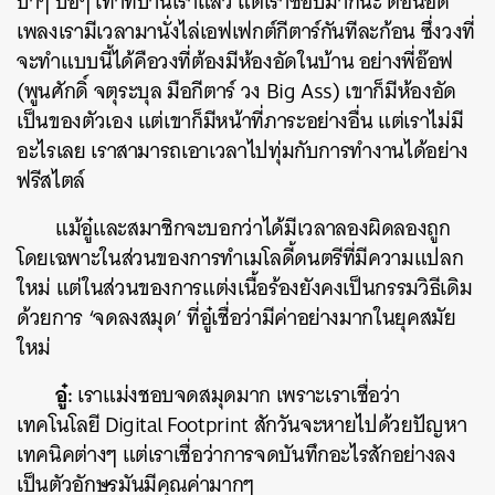
บ้าๆ บอๆ เท่าที่บ้านเราแล้ว แต่เราชอบมากนะ ตอนอัด
เพลงเรามีเวลามานั่งไล่เอฟเฟกต์กีตาร์กันทีละก้อน ซึ่งวงที่
จะทำแบบนี้ได้คือวงที่ต้องมีห้องอัดในบ้าน อย่างพี่อ๊อฟ
(พูนศักดิ์ จตุระบุล มือกีตาร์ วง Big Ass) เขาก็มีห้องอัด
เป็นของตัวเอง แต่เขาก็มีหน้าที่ภาระอย่างอื่น แต่เราไม่มี
อะไรเลย เราสามารถเอาเวลาไปทุ่มกับการทำงานได้อย่าง
ฟรีสไตล์
แม้อู๋และสมาชิกจะบอกว่าได้มีเวลาลองผิดลองถูก
โดยเฉพาะในส่วนของการทำเมโลดี้ดนตรีที่มีความแปลก
ใหม่ แต่ในส่วนของการแต่งเนื้อร้องยังคงเป็นกรรมวิธีเดิม
ด้วยการ ‘จดลงสมุด’ ที่อู๋เชื่อว่ามีค่าอย่างมากในยุคสมัย
ใหม่
อู๋:
เราแม่งชอบจดสมุดมาก เพราะเราเชื่อว่า
เทคโนโลยี Digital Footprint สักวันจะหายไปด้วยปัญหา
เทคนิคต่างๆ แต่เราเชื่อว่าการจดบันทึกอะไรสักอย่างลง
เป็นตัวอักษรมันมีคุณค่ามากๆ