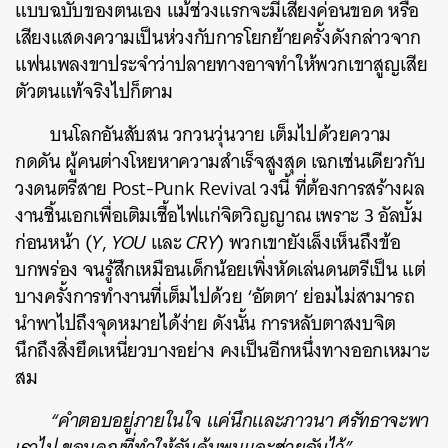
แบบฉบับของตนเอง แม้ช่วงแรกจะมีเสียงค่อนขอด หรือ
เสียงแสดงความเป็นห่วงกับการโยกย้ายครั้งดังกล่าวจาก
แฟนเพลงขาประจำว่าปลายทางอาจทำให้พวกเขาสูญเสีย
ตัวตนแท้จริงไปก็ตาม
บนโลกอันสับสน วกวนวุ่นวาย เต็มไปด้วยความ
กดดัน ผู้คนต่างโหยหาความสำเร็จสูงสุด เฉกเช่นเดียวกับ
วงดนตรีสาย Post-Punk Revival วงนี้ ที่ต้องการสร้างผล
งานชิ้นเอกเพื่อเติมเชื้อไฟแก่จิตวิญญาณ เพราะ 3 อัลบั้ม
ก่อนหน้า (
Y
,
YOU
และ
CRY
) พวกเขายังเล็งเห็นถึงข้อ
บกพร่อง จนรู้สึกเหมือนเด็กน้อยเพิ่งหัดเล่นดนตรีเป็น แต่
บางครั้งการทำงานที่เต็มไปด้วย ‘อัตตา’ ย่อมไม่สามารถ
นำพาไปถึงจุดหมายได้ง่าย ดังนั้น การหลับตาสงบจิต
นึกถึงสิ่งยึดเหนี่ยวบางอย่าง คงเป็นอีกหนึ่งทางออกเหมาะ
สม
“คำตอบอยู่ภายในใจ แค่นึกและภาวนา ศรัทธาจะพา
เราไป ขอบคุณที่ทำให้ฉันค้นพบและช่วยฉันไว้”