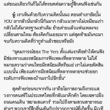
แต่ขณะเดียวกันก็ไม่ได้ทรยศต่อความรู้สึกคนฟังเช่นกัน
อู๋:
เราเห็นด้วยกับความคิดนั้นนะ ตอนทำเราอัลบั้ม
YOU
เรากลัวนั่นกลัวนี่กันมาก กลัวแนวทางไม่เหมือนเก่า
กลัวไม่ได้มาตรฐานเท่าเดิม ย้ายค่ายแล้วแฟนเพลงจะ
เปลี่ยนตามไหม ต้องคิดกันเยอะมาก แต่สุดท้ายมันจะมา
จบกับความคิดที่ว่ากูทำแล้วชอบหรือยัง
“อุดมการณ์ของ The Yers ตั้งแต่แรกคือทำให้คนฟัง
มีช่องทางและรสนิยมการฟังเพลงที่หลากหลาย ไม่ได้
หมายความว่าคนไทยมีรสนิยมดีหรือแย่ เราไม่เคยตัดสิน
แบบนั้น เพียงแต่การมีรสนิยมที่หลากหลายจะช่วยยก
ระดับการฟังเพลงบ้านเราไปอีกขั้น”
สุดท้ายก่อนจะจากกัน เราถือโอกาสถามถึงกระแส
วงการดนตรีในประเทศไทยที่กลับมาคึกคัก โดยเฉพาะฝั่ง
ถนนคนเดิน ‘สยามสแควร์’ รวมไปถึงตามสวนสาธารณะ
ต่างๆ พวกเขารู้สึกตื่นเต้นกับปรากฏการณ์ที่เกิดขึ้น มีเวที