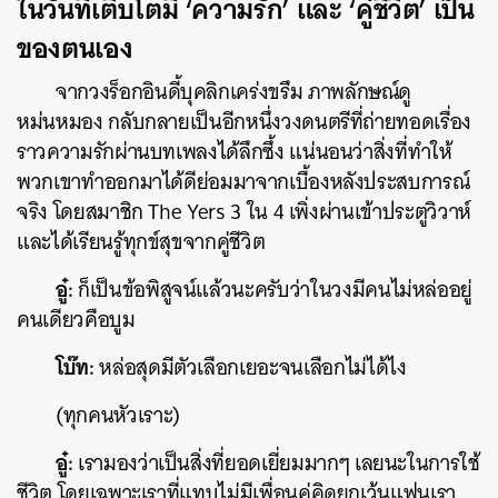
ในวันที่เติบโตมี ‘ความรัก’ และ ‘คู่ชีวิต’ เป็น
SHARE
TWEET
LINE
EMAIL
ของตนเอง
จากวงร็อกอินดี้บุคลิกเคร่งขรึม ภาพลักษณ์ดู
หม่นหมอง กลับกลายเป็นอีกหนึ่งวงดนตรีที่ถ่ายทอดเรื่อง
ราวความรักผ่านบทเพลงได้ลึกซึ้ง แน่นอนว่าสิ่งที่ทำให้
พวกเขาทำออกมาได้ดีย่อมมาจากเบื้องหลังประสบการณ์
จริง โดยสมาชิก The Yers 3 ใน 4 เพิ่งผ่านเข้าประตูวิวาห์
และได้เรียนรู้ทุกข์สุขจากคู่ชีวิต
อู๋:
ก็เป็นข้อพิสูจน์แล้วนะครับว่าในวงมีคนไม่หล่ออยู่
คนเดียวคือบูม
โบ๊ท:
หล่อสุดมีตัวเลือกเยอะจนเลือกไม่ได้ไง
(ทุกคนหัวเราะ)
อู๋:
เรามองว่าเป็นสิ่งที่ยอดเยี่ยมมากๆ เลยนะในการใช้
ชีวิต โดยเฉพาะเราที่แทบไม่มีเพื่อนคู่คิดยกเว้นแฟนเรา