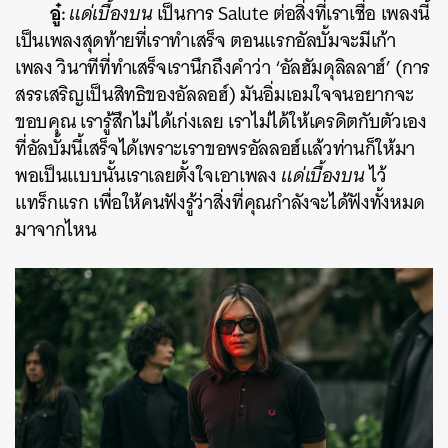
อู๋:
แด่เบื้องบน
เป็นการ Salute ต่อสิ่งที่เราเชื่อ เพลงนี้
เป็นเพลงสุดท้ายที่เราทำเสร็จ ตอนแรกอัลบั้มจะมีเก้า
เพลง วินาทีที่ทำเสร็จเรานึกถึงคำว่า ‘อัลฮัมดุลิลลาฮ์’ (การ
สรรเสริญเป็นสิทธิของอัลลอฮ์) มันอิ่มเอมใจจนอยากจะ
ขอบคุณ เรารู้สึกไม่ได้เก่งเลย เราไม่ได้ให้เครดิตกับตัวเอง
ที่อัลบั้มนี้เสร็จได้เพราะเราขอพรอัลลอฮ์แล้วท่านก็ให้มา
พอเป็นแบบนั้นเราเลยตั้งใจเอาเพลง
แด่เบื้องบน
ไว้
แทร็กเเรก เพื่อให้คนฟังรู้ว่าสิ่งที่คุณกำลังจะได้ฟังทั้งหมด
มาจากไหน