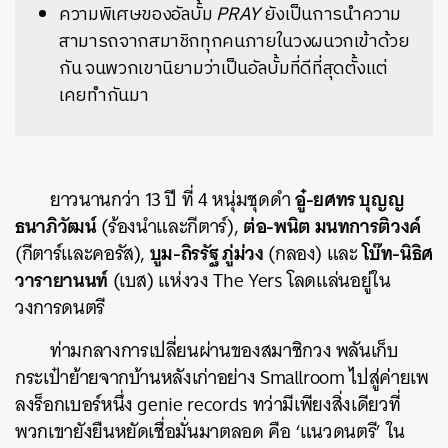
ความพิเศษของอัลบั้ม
PRAY
ยังเป็นการนำความ
สามารถจากสมาชิกทุกคนภายในวงผนวกเข้าด้วย
กัน จนพวกเขานิยามว่าเป็นอัลบั้มที่ดีที่สุดตั้งแต่
เคยทำกันมา
อู๋-ยศทร บุญญ
ยาวนานกว่า 13 ปี ที่ 4 หนุ่มชุดดำ
ธนาภิวัฒน์
ต่อ-พนิต มนทการติวงค์
(ร้องนำและกีตาร์),
บูม-ถิรรัฐ ภู่ม่วง
โบ๊ท-นิธิศ
(กีตาร์และคอรัส),
(กลอง) และ
วารายานนท์
(เบส) แห่งวง The Yers โลดแล่นอยู่ใน
วงการดนตรี
ท่ามกลางการเปลี่ยนผ่านของสมาชิกวง พลันเก็บ
กระเป๋าย้ายจากบ้านหลังเก่าอย่าง Smallroom ไปสู่ค่ายเพ
ลงร็อกเบอร์หนึ่ง genie records ทว่ามีเพียงสิ่งเดียวที่
พวกเขายังยืนหยัดเชื่อมั่นมาตลอด คือ ‘แนวดนตรี’ ใน