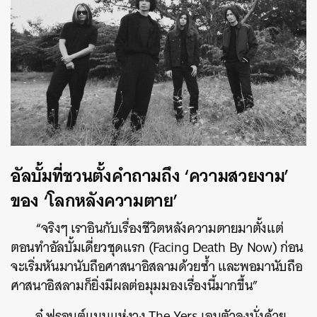
อัลบั้มที่ชวนตั้งคำถามถึง ‘ความสวยงาม’
ของ ‘โลกหลังความตาย’
“จริงๆ เราอินกับเรื่องชีวิตหลังความตายมาตั้งแต่
ตอนทำอัลบั้มเดี่ยวชุดแรก (Facing Death By Now) ก่อน
จะเริ่มหันมานับถือศาสนาอิสลามด้วยซ้ำ และพอมานับถือ
ศาสนาอิสลามก็ยิ่งมีผลต่อมุมมองเรื่องนี้มากขึ้น”
อู๋ ฟรอนต์แมนแห่งวง The Yers เอนตัวลงนั่งด้วย