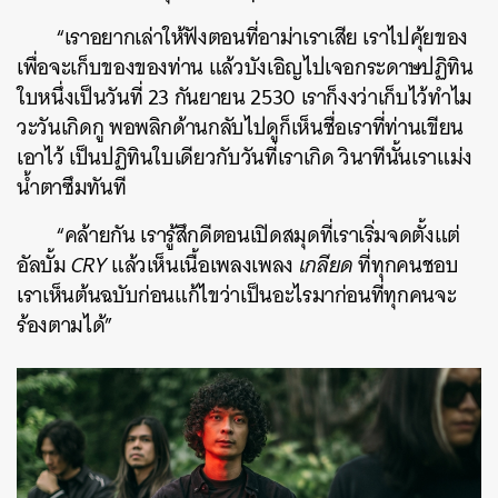
“เราอยากเล่าให้ฟังตอนที่อาม่าเราเสีย เราไปคุ้ยของ
เพื่อจะเก็บของของท่าน แล้วบังเอิญไปเจอกระดาษปฏิทิน
ใบหนึ่งเป็นวันที่ 23 กันยายน 2530 เราก็งงว่าเก็บไว้ทำไม
วะวันเกิดกู พอพลิกด้านกลับไปดูก็เห็นชื่อเราที่ท่านเขียน
เอาไว้ เป็นปฏิทินใบเดียวกับวันที่เราเกิด วินาทีนั้นเราแม่ง
น้ำตาซึมทันที
“คล้ายกัน เรารู้สึกดีตอนเปิดสมุดที่เราเริ่มจดตั้งแต่
อัลบั้ม
CRY
แล้วเห็นเนื้อเพลงเพลง
เกลียด
ที่ทุกคนชอบ
เราเห็นต้นฉบับก่อนแก้ไขว่าเป็นอะไรมาก่อนที่ทุกคนจะ
ร้องตามได้”