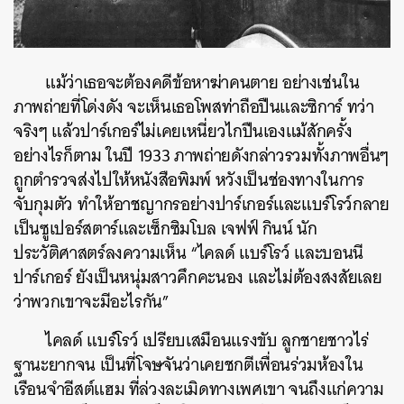
​แม้ว่าเธอจะต้องคดีข้อหาฆ่าคนตาย อย่างเช่นใน
ภาพถ่ายที่โด่งดัง จะเห็นเธอโพสท่าถือปืนและซิการ์ ทว่า
จริงๆ แล้วปาร์เกอร์ไม่เคยเหนี่ยวไกปืนเองแม้สักครั้ง
อย่างไรก็ตาม ในปี 1933 ภาพถ่ายดังกล่าวรวมทั้งภาพอื่นๆ
ถูกตำรวจส่งไปให้หนังสือพิมพ์ หวังเป็นช่องทางในการ
จับกุมตัว ทำให้อาชญากรอย่างปาร์เกอร์และแบร์โรว์กลาย
เป็นซูเปอร์สตาร์และเซ็กซิมโบล เจฟฟ์ กินน์ นัก
ประวัติศาสตร์ลงความเห็น “ไคลด์ แบร์โรว์ และบอนนี
ปาร์เกอร์ ยังเป็นหนุ่มสาวคึกคะนอง และไม่ต้องสงสัยเลย
ค้นหา
ว่าพวกเขาจะมีอะไรกัน”
SHARE
TWEET
LINE
EMAIL
​ไคลด์ แบร์โรว์ เปรียบเสมือนแรงขับ ลูกชายชาวไร่
ฐานะยากจน เป็นที่โจษจันว่าเคยชกตีเพื่อนร่วมห้องใน
เรือนจำอีสต์แฮม ที่ล่วงละเมิดทางเพศเขา จนถึงแก่ความ