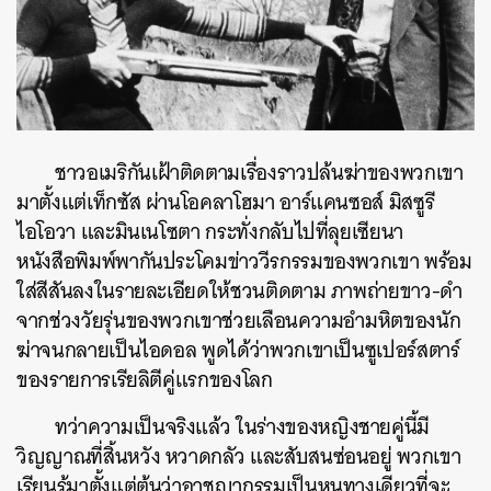
​ชาวอเมริกันเฝ้าติดตามเรื่องราวปล้นฆ่าของพวกเขา
มาตั้งแต่เท็กซัส ผ่านโอคลาโฮมา อาร์แคนซอส์ มิสซูรี
ไอโอวา และมินเนโซตา กระทั่งกลับไปที่ลุยเซียนา
หนังสือพิมพ์พากันประโคมข่าววีรกรรมของพวกเขา พร้อม
ใส่สีสันลงในรายละเอียดให้ชวนติดตาม ภาพถ่ายขาว-ดำ
จากช่วงวัยรุ่นของพวกเขาช่วยเลือนความอำมหิตของนัก
ฆ่าจนกลายเป็นไอดอล พูดได้ว่าพวกเขาเป็นซูเปอร์สตาร์
ของรายการเรียลิตีคู่แรกของโลก
​ทว่าความเป็นจริงแล้ว ในร่างของหญิงชายคู่นี้มี
วิญญาณที่สิ้นหวัง หวาดกลัว และสับสนซ่อนอยู่ พวกเขา
เรียนรู้มาตั้งแต่ต้นว่าอาชญากรรมเป็นหนทางเดียวที่จะ