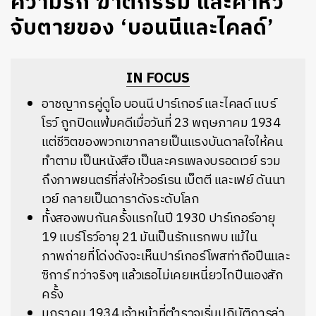
ความรัก ฆาตกรรม และค่าหัว
จับตายของ ‘บอนนีและไคลด์’
IN FOCUS
อาชญากรคู่ดูโอ บอนนี ปาร์เกอร์ และไคลด์ แบร์
โรว์ ถูกปิดแฟ้มคดีเมื่อวันที่ 23 พฤษภาคม 1934
แต่ชีวิตของพวกเขากลายเป็นแรงบันดาลใจให้คน
ทำตาม เป็นหนังสือ เป็นละครเพลงบรอดเวย์ รวม
ถึงภาพยนตร์ที่ส่งให้วอร์เรน เบ็ตตี และเฟย์ ดันนา
เวย์ กลายเป็นดาราดังระดับโลก
ทั้งสองพบกันครั้งแรกในปี 1930 ปาร์เกอร์อายุ
19 แบร์โรว์อายุ 21 มันเป็นรักแรกพบ แม้ใน
ภาพถ่ายที่โด่งดังจะเห็นปาร์เกอร์โพสท่าถือปืนและ
ซิการ์ ทว่าจริงๆ แล้วเธอไม่เคยเหนี่ยวไกปืนเองสัก
ครั้ง
มกราคม 1934 เจ้าหน้าที่ตำรวจเริ่มปฏิบัติการล่า