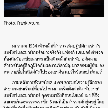
Photo: Frank Atura
​มกราคม 1934 เจ้าหน้าที่ตำรวจเริ่มปฏิบัติการล่าตัว
แบร์โรว์และปาร์เกอร์อย่างจริงจัง แฟรงก์ แฮเมอร์ ตำรวจ
ท้องถิ่นวัยเกษียณ อาสาเป็นหัวหน้าทีมนำจับ อดีตนาย
ตำรวจโหดรู้สึกภูมิใจกับผลงานวิสามัญฆาตกรรมผู้ร้าย 53
ศพ รายชื่อในลิสต์ถัดไปของเขาคือ แบร์โรว์และปาร์เกอร์
​ภายหลังการสังหารโหด 3 ศพ อารมณ์ความรู้สึกของ
สาธารณชนเริ่มเปลี่ยนไป ทางการเริ่มตั้งค่าหัว ‘จับตาย’
แบร์โรว์และปาร์เกอร์ จุดจบมาถึงที่ถนนไฮเวย์ 154 ที่ซึ่ง
แฮเมอร์และพรรคพวกอีก 5 คนที่เป็นตำรวจดักซุ่มอยู่ โดย