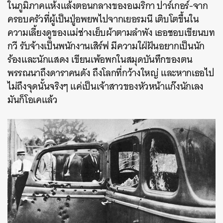
ในภูมิภาคแห้งแล้งตอนกลางของอเมริกา ปาร์เกอร์-จาก
ครอบครัวที่ผู้เป็นปู่อพยพไปจากเยอรมนี เติบโตขึ้นใน
ความเลี้ยงดูของแม่ช่างเย็บผ้าตามลำพัง เธอชอบเขียนบท
กวี รับจ้างเป็นพนักงานเสิร์ฟ มีความใฝ่ฝันอยากเป็นนัก
ร้องและนักแสดง เขียนเพ้อพกในสมุดบันทึกของตน
พรรณนาถึงดาราคนดัง ถึงโลกที่กว้างใหญ่ และหากเธอไป
ไม่ถึงจุดนั้นจริงๆ แค่เป็นเจ้าสาวของหัวหน้าแก๊งนักเลง
มันก็โอเคแล้ว