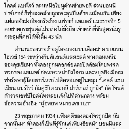
ไคลด์ แบร์โรว์ ตรงเหนือใบหูด้านซ้ายพอดี ส่วนบอนนี
ปาร์เกอร์ ก็ฟุบลงคล้ายถูกกระสุนปืนด้วยเหมือนกัน เพียง
แต่เธอยังส่งเสียงกรีดร้อง แฟรงก์ แฮเมอร์ และชายอีก 5
คนสาดกระสุนต่อไปอย่างไม่ยั้งมือ เจ้าหน้าที่ชันสูตรนับรู
กระสุนที่ศพได้ทั้งสิ้น 43 นัด​
ตำนานของวายร้ายดูโอจบลงแบบเลือดสาด บนถนน
ไฮเวย์ 154 ระหว่างกิบส์แลนด์และเซลส์ ทางตอนเหนือ
ของลุยเซียนา ทั้งสองถูกหลอกล่อและปิดล้อมโดยพรรค
พวกของแฮเมอร์ ก่อนกระหน่ำยิงใส่รถ และหยุดยิงเมื่อรถ
ฟอร์ดพาผู้โดยสารในรถไปติดหล่มอยู่ในหลุม “ไคลด์ แชม
เปียน แบร์โรว์ กับคู่ชีวิต บอนนี ปาร์เกอร์ ถูกยิง” กัส โจนส์
ตำรวจเอฟบีไอส่งโทรเลขแจ้งไปที่ส่วนกลาง พร้อม
ข้อความอ้างอิง: “ผู้อพยพ หมายเลข 1121”
​23 พฤษภาคม 1934 แฟ้มคดีของสองโจรถูกปิด นับ
จากนั้นมา ทั้งสองก็เป็นที่รู้จักแค่เพียงชื่อหน้า บอนนีและ