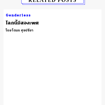
Genderless
โลกนี้มีสองเพศ
โดย โตมร ศุขปรีชา