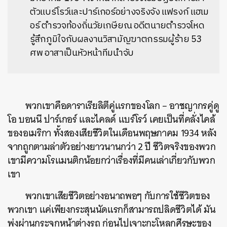
ตัวแบร์โรว์และปาร์เกอร์อย่างจริงจัง แฟรงก์ แฮเม
อร์ ตำรวจท้องถิ่นวัยเกษียณ อดีตนายตำรวจโหด
รู้สึกภูมิใจกับผลงานวิสามัญฆาตกรรมผู้ร้าย 53
ศพ อาสาเป็นหัวหน้าทีมนำจับ
พวกเขาคือดาราเรียลิตีคู่แรกของโลก – อาชญากรคู่ดู
โอ บอนนี ปาร์เกอร์ และไคลด์ แบร์โรว์ เคยเป็นที่คลั่งไคล้
ของอเมริกา ทั้งสองเสียชีวิตในเดือนพฤษภาคม 1934 หลัง
จากถูกตามล่าตัวอย่างยาวนานกว่า 2 ปี ชีวิตจริงของพวก
เขามีความโรแมนติกน้อยกว่าเรื่องที่มีคนเล่าเกี่ยวกับพวก
เขา
​พวกเขาเสียชีวิตอย่างอนาถพอๆ กับการใช้ชีวิตของ
พวกเขา แค่เพียงกระสุนนัดแรกก็สามารถปลิดชีวิตได้ มัน
พุ่งผ่านกระจกหน้าต่างรถ ก่อนไปเจาะกะโหลกศีรษะของ