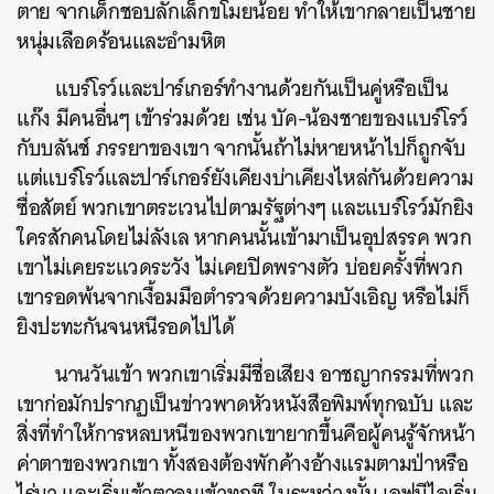
ตาย จากเด็กชอบลักเล็กขโมยน้อย ทำให้เขากลายเป็นชาย
หนุ่มเลือดร้อนและอำมหิต
​แบร์โรว์และปาร์เกอร์ทำงานด้วยกันเป็นคู่หรือเป็น
แก๊ง มีคนอื่นๆ เข้าร่วมด้วย เช่น บัค-น้องชายของแบร์โรว์
กับบลันช์ ภรรยาของเขา จากนั้นถ้าไม่หายหน้าไปก็ถูกจับ
แต่แบร์โรว์และปาร์เกอร์ยังเคียงบ่าเคียงไหล่กันด้วยความ
ซื่อสัตย์ พวกเขาตระเวนไปตามรัฐต่างๆ และแบร์โรว์มักยิง
ใครสักคนโดยไม่ลังเล หากคนนั้นเข้ามาเป็นอุปสรรค พวก
เขาไม่เคยระแวดระวัง ไม่เคยปิดพรางตัว บ่อยครั้งที่พวก
เขารอดพ้นจากเงื้อมมือตำรวจด้วยความบังเอิญ หรือไม่ก็
ยิงปะทะกันจนหนีรอดไปได้
​นานวันเข้า พวกเขาเริ่มมีชื่อเสียง อาชญากรรมที่พวก
เขาก่อมักปรากฏเป็นข่าวพาดหัวหนังสือพิมพ์ทุกฉบับ และ
สิ่งที่ทำให้การหลบหนีของพวกเขายากขึ้นคือผู้คนรู้จักหน้า
ค่าตาของพวกเขา ทั้งสองต้องพักค้างอ้างแรมตามป่าหรือ
ไร่นา และเริ่มเข้าตาจนเข้าทุกที ในระหว่างนั้น เอฟบีไอเริ่ม