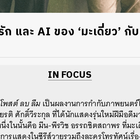
ัก และ AI ของ ‘มะเดี่ยว’ กับ 
IN FOCUS
เป็นผลงานการกำกับภาพยนตร์ใ
โพสต์ ลบ ลืม
ียรติ ศักดิ์วีระกุล ที่ได้นักแสดงรุ่นใหม่ฝีมือดี
นึ่งในนั้นคือ มีน-พีรวิช อรรถชิตสถาพร ที่มะเด
การแสดงในซีรีส์วายรวมถึงละครโทรทัศน์เรื่อ