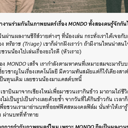
้ทำงานร่วมกันในภาพยนตร์เรื่อง
MONDO
ทั้งสองคนรู้จักกั
กมีนผ่านผลงานซีรีส์วายต่างๆ ที่น้องเล่น กระทั่งเราได้เจอกั
่อง
ทริอาช (Triage)
เขาก็ฝากฝังเราว่า ถ้ามีงานไหนน่าสน
าจะชวนน้องไปเล่นเรื่องอะไรดี (หัวเราะ)
่อง
MONDO
เสร็จ เรากำลังตามหาคนที่เหมาะสมจะมารับบท ‘
เชี่ยวชาญในเรื่องเทคโนโลยี มีความทันสมัยแต่ก็ไร้เดียงสา
็นทุนเดิม เลยชวนน้องมาแคสต์บทนี้
ยวเขาบินมาจากเชียงใหม่เพื่อมาชวนเรากินข้าว มาถามไถ่ชีว
งไม่เป็นรูปเป็นร่างเลยด้วยซ้ำ จากวันที่ได้กินข้าวกัน เวลา
งเพื่อชวนเรามาอ่านบทที่ออฟฟิศสหมงคลฟิล์ม นั่นทำให้เรารู้
อบ ผ่านบทที่ท้าทาย
ปจากการกำกับภาพยนตร์ไหม เพราะ
MONDO
ถือเป็นผลงานข