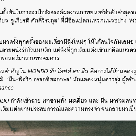
ด็นตั้งต้นในการลงมือรังสรรค์ผลงานภาพยนตร์ลำดับล่าสุดข
ว-ชูเกียรติ ศักดิ์วีระกุล’ ที่มีชื่อแปลกแหวกแนวอย่าง
‘M
มาครั้งทุกครั้งของมะเดี่ยวมีสิ่งใหม่ๆ ให้ได้สนใจกันเสม
ิ่นอายหนังรักโรแมนติก แต่สิ่งที่ถูกเติมแต่งเข้ามาคือแนวค
ภาพยนตร์มานานพอสมควร
เด็นสำคัญใน
MONDO รัก โพสต์ ลบ ลืม
คือการได้นักแสดงร
มี ‘มีน-พีรวิช อรรถชิตสถาพร’ นักแสดงหนุ่มดาวรุ่ง ผู้สร้างช
Chance
NDO
กำลังเข้าฉาย เราชวนทั้ง มะเดี่ยว และ มีน มาร่วมสนทนา
ถูกเติมแต่งผ่านประสบการณ์และความทรงจำ จนกลายมาเป็นต
นหา