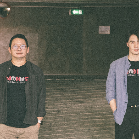
SHARE
TWEET
LINE
EMAIL