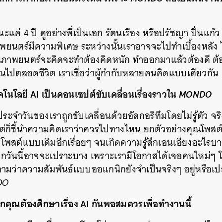
แค่ 4 ปี ดูอย่างพี่เป็นเอก รัตนเรือง หรือปรัชญา ปิ่นแก้ว
าพยนตร์มีความพิเศษ ระหว่างนั้นเราอาจจะไปทำเบื้องหลัง ไป
เป็นภาพยนตร์จะคิดจะทำต้องคิดหนัก ทำออกมาแล้วต้องดี ต้อ
ุณไปตลอดชีวิต เราเชื่อว่าผู้กำกับหลายคนคิดแบบเดียวกั
คโนโลยี AI เป็นคอนเซปต์ขับเคลื่อนเรื่องราวใน
MONDO
ประจำวันของเราถูกขับเคลื่อนด้วยอัลกอริทึมโดยไม่รู้ตัว จริง
่ก็ชี้นำความคิดเราว่าควรไปทางไหน ยกตัวอย่างคุณโพสต์ส
พสต์แบบเดิมอีกเรื่อยๆ จนเกิดความรู้สึกเอนเอียงอะไรบา
กวันนี้อาจจะเปราะบาง เพราะเรามีโอกาสได้เจอคนใหม่ๆ ใน
ามว่าความสัมพันธ์แบบออแกนิกยังจำเป็นจริงๆ อยู่หรือเปล่า
DO
ุณต้องศึกษาเรื่อง AI กันพอสมควรเพื่อทำงานนี้