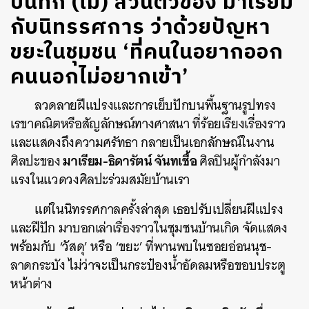
บันทึก (ไม่) ส่วนตัวของ มาเรียม
กับนิทรรศการ ว่าด้วยปัญหา
ขยะในชุมชน ‘ที่คนในอยากออก
คนนอกไม่อยากเข้า’
ลวดลายฝีแปรงและการเย็บปักบนพื้นฐานรูปทรง
เรขาคณิตหรือสัญลักษณ์ทางศาสนา ที่ร้อยเรียงเรื่องราว
และแสดงถึงความศรัทธา กลายเป็นเอกลักษณ์ในงาน
มาเรียม-ธิดารัตน์ จันทเชื้อ
ศิลปะของ
ศิลปินผู้กำลังมา
แรงในแวดวงศิลปะร่วมสมัยบ้านเรา
แต่ในนิทรรศกาลครั้งล่าสุด เธอปรับเปลี่ยนฝีแปรง
และฝีปัก มาบอกเล่าเรื่องราวในชุมชนบ้านเกิด จัดแสดง
พร้อมกับ ‘วัสดุ’ หรือ ‘ขยะ’ ที่พานพบในซอยอ่อนนุช-
ลาดกระบัง ไม่ว่าจะเป็นกระป๋องน้ำอัดลมหรือขอบประตู
หน้าต่าง