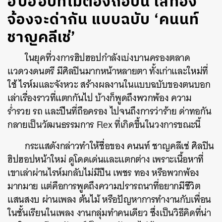
ฮิปฮอปที่ไม่ต้องถือปืน ใส่ทอง
จ้องจะด่ากัน แบบฉบับ ‘คนนท์
ชาญคลีเช่’
ในยุคที่วงการฮิปฮอปกำลังเบ่งบานครองตลาด
แวดวงดนตรี มีศิลปินมากหน้าหลายตา ทั้งเก่าและใหม่ที่
ใช้ ไรห์มและจังหวะ สร้างผลงานในแบบฉบับของตนบอก
เล่าเรื่องราวที่แตกกันไป บ้างก็พูดถึงพวกพ้อง ความ
ร่ำรวย รถ และปืนที่ถือครอง ไปจนถึงการว่าร้าย ด่าทอกัน
กลายเป็นวัฒนธรรมการ Flex ที่เกิดขึ้นในวงการขณะนี้
กระแสดังกล่าวทำให้ชื่อของ คนนท์ ชาญคลีเช่ ศิลปิน
ฮิปฮอปหน้าใหม่ ดูโดดเด่นและแตกต่าง เพราะเนื้อหาที่
เขาเล่าผ่านไรห์มกลับไม่มีปืน เพชร ทอง หรือพวกพ้อง
มากมาย แต่คือการพูดถึงความปรารถนาที่อยากมีชีวิต
แสนสงบ ผ่านเพลง ต้นไม้ หรือปัญหาการทำงานกับเพื่อน
ในชั้นเรียนในเพลง งานกลุ่มทำคนเดียว ซึ่งเป็นวิธีคิดที่น่า