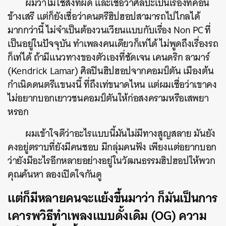
ผมว่าไม่ใช่สิ่งที่ผิด และเชื่อว่าศิลปะเป็นเรื่องที่ค่อน
ข้างเสรี แต่ก็ยังเชื่อว่าดนตรีฮิปฮอปสามารถไปไกลได้
มากกว่านี้ ไม่จำเป็นต้องวนเวียนแบบกับเรื่อง Non PC ที่
เป็นอยู่ในปัจจุบัน ทำเพลงคนเดียวก็เท่ได้ ไม่พูดถึงเรื่องรถ
ก็เท่ได้ ถ้ามีแนวทางของตัวเองที่ชัดเจน เคนดริก ลามาร์
(Kendrick Lamar) ศิลปินฮิปฮอปจากคอมป์ตัน เมืองต้น
กำเนิดดนตรีแขนงนี้ ที่ถึงเท่ขนาดไหน แต่ผมเชื่อว่าเขาคง
ไม่อยากบอกเยาวชนคอมป์ตันให้ก่อสงครามหรือเสพยา
หรอก
ผมเข้าใจดีว่าอะไรแบบนี้มันไม่มีทางสูญสลาย มันยัง
คงอยู่ตราบที่ยังมีคนชอบ มีกลุ่มคนฟัง เพียงแต่อยากบอก
ว่ายังมีอะไรอีกหลายอย่างอยู่ในวัฒนธรรมฮิปฮอปให้พวก
คุณค้นหา ลองเปิดใจกันดู
แต่ก็มีหลายคนจะแย้งขึ้นมาว่า ก็มันเป็นการ
เคารพวิธีทำเพลงแบบดั้งเดิม (OG) ความ