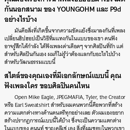
กันนอกสนาม ของ YOUNGOHM และ P9d
อย่างไรบ้าง
มันคือสิ่งที่เกิดขึ้นจากความขัดแย้งซึ่งมาลงกันที่เพลง
เปลี่ยนฮิปฮอปเป็นวิธีทิ่มแทงกันในแบบของเขา คนฟัง
อาจรู้สึกได้กำลัง ได้ฟังเพลงด่าเดือดๆ จากศิลปินที่รัก แต่
สำหรับศิลปินกันเอง ผมก็ไม่รู้ว่าต้องแลกกับอะไรไปบ้าง
สำหรับวัฒนธรรมแบบนี้
สไตล์ของคุณเองที่มีเอกลักษณ์แบบนี้ คุณ
ฟังเพลงใคร ชอบศิลปินคนไหน
Open Mike Eagle, JPEGMAFIA, Tyler, the Creator
ค้นหา
หรือ Earl Sweatshirt สำหรับผมคนพวกนี้คือพวกที่สร้าง
SHARE
TWEET
LINE
EMAIL
ความแตกต่างทางด้านดนตรีทุกอย่างเลย ตัวผมเองอยาก
สร้างปรากฎการณ์แบบนี้ได้บ้าง ซึ่งจะเป็นความแตกต่าง
ในแบบของ คนนท์ ชาญคลีเช่ เอง สิ่งที่ผมชอบในพวกเขา