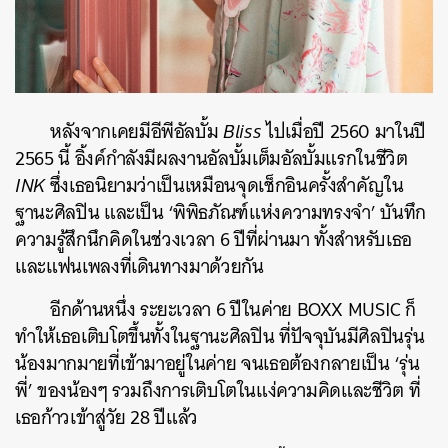
หลังจากเคยมีอีพีอัลบั้ม
Bliss
ไปเมื่อปี 2560 มาในปี
2565 นี้ อิ้งค์กำลังมีผลงานอัลบั้มเต็มอัลบั้มแรกในชีวิต
INK
ซึ่งเธอนิยามว่าเป็นเหมือนจุดเช็กอินครั้งสำคัญใน
ฐานะศิลปิน และเป็น ‘พิพิธภัณฑ์แห่งความทรงจำ’ บันทึก
ความรู้สึกนึกคิดในช่วงเวลา 6 ปีที่ผ่านมา ทั้งสำหรับเธอ
และแฟนเพลงที่เดินทางมาด้วยกัน
อีกด้านหนึ่ง ระยะเวลา 6 ปีในค่าย BOXX MUSIC ก็
ทำให้เธอเติบโตขึ้นทั้งในฐานะศิลปิน ที่ปัจจุบันมีศิลปินรุ่น
น้องมากมายที่เข้ามาอยู่ในค่าย จนเธอต้องกลายเป็น ‘รุ่น
พี่’ ของน้องๆ รวมถึงการเติบโตในแง่ความคิดและชีวิต ที่
เธอก้าวเข้าสู่วัย 28 ปีแล้ว