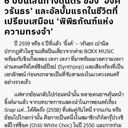
6 ปีบนเส้นทางดนตรี ของ ‘อิ้งค์
วรันธร’ และอัลบั้มแรกในชีวิตที่
เปรียบเสมือน ‘พิพิธภัณฑ์แห่ง
ความทรงจำ’
ปี 2559 หรือ 6 ปีที่แล้ว ‘อิ้งค์’ – วรันธร เปานิล
ปรากฏตัวในฐานะศิลปินเดี่ยวจากค่าย BOXX MUSIC
พร้อมกับซิงเกิลเพลง
เหงา เหงา
ที่มาพร้อมมวลความเหงา
ผ่านดนตรีสไตล์ซินธ์ป็อป (Synthpop)
และเสียงร้องที่เป็น
เอกลักษณ์ ก่อนจะกลายเป็นที่จับตามองในแวดวงดนตรี
อย่างรวดเร็ว
แต่หากย้อนกลับไปก่อนหน้านั้น หลายคนอาจคุ้นหน้า
อิ้งค์มาแล้ว จากบทบาทการแสดงนำในภาพยนตร์เรื่อง
Snap แค่…ได้คิดถึง
(2558) ที่เล่นคู่กับโทนี่ รากแก่น หรือ
ย้อนไปไกลกว่านั้น คือการเป็นหนึ่งในสมาชิกเกิร์ลกรุ๊ปวงชิ
ลลีไวท์ช็อค (Chilli White Choc) ในปี 2550 และการร่วม