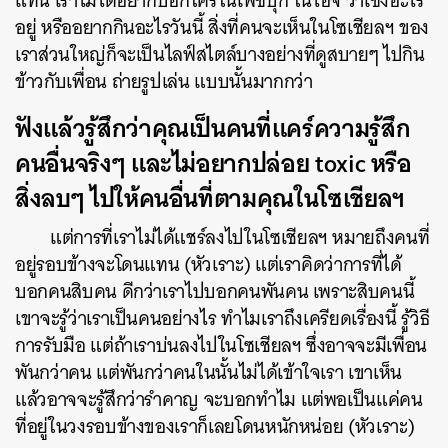
แทน เราไม่ได้อยากบอกใครในเฟซบุ๊ก ในไอจี ว่าเซ็งอะไร
อยู่ หรืออยากกินอะไรวันนี้ สิ่งที่คนจะเห็นในโซเชียลฯ ของ
เราส่วนใหญ่ก็จะเป็นไลฟ์สไตล์บางอย่างที่ดูสบายๆ ไปกิน
ข้าวกับเพื่อน ถ่ายรูปเล่น แบบนั้นมากกว่า
ฟังแล้วรู้สึกว่าคุณเป็นคนที่แคร์ความรู้สึก
คนอื่นจริงๆ และไม่อยากปล่อย toxic หรือ
สิ่งลบๆ ไปให้คนอื่นที่ตามคุณในโซเชียลฯ
แต่การที่เราไม่ได้แชร์ลงไปในโซเชียลฯ หมายถึงคนที่
อยู่รอบข้างจะโดนแทน (หัวเราะ) แต่เราคิดว่าการที่ได้
บอกคนสิบคน ดีกว่าเราไปบอกคนพันคน เพราะสิบคนนี้
เขาจะรู้ว่าเราเป็นคนอย่างไร ทำไมเราถึงเครียดเรื่องนี้ รู้วิธี
การรับมือ แต่ถ้าเราบ่นลงไปในโซเชียลฯ ซึ่งอาจจะมีเพื่อน
พันกว่าคน แต่พันกว่าคนในนั้นไม่ได้เข้าใจเรา เขาเห็น
แล้วอาจจะรู้สึกว่ารำคาญ จะบอกทำไม แต่พอเป็นแค่คน
ที่อยู่ในวงรอบข้างของเราก็เลยโดนหนักหน่อย (หัวเราะ)