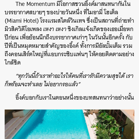
The Momentum มีโอกาสชวนอิ้งค์มาสนทนากันใน
บรรยากาศสบายๆ ของบ่ายวันหนึ่ง ที่ไมอามี่ โฮเต็ล
(Miami Hotel) โรงแรมสไตล์วินเทจ ซึ่งเป็นสถานที่ถ่ายทำ
มิวสิควิดีโอเพลง
เหงา เหงา
ซิงเกิลแจ้งเกิดของเธอเมื่อหก
ปีก่อน เพื่อย้อนนึกถึงบรรยากาศเก่าๆ ในวันนั้นอีกครั้ง กับ
ปีที่เป็นหมุดหมายสำคัญของอิ้งค์ ทั้งการมีอัลบั้มเต็ม รวม
ถึงคอนเสิร์ตใหญ่ที่แอบกระซิบแฟนๆ ให้คอยติดตามอย่าง
ใกล้ชิด
“ทุกวันนี้ถ้าเราทำอะไรให้คนที่เรารักมีความสุขได้ เรา
ก็พร้อมจะทำเลย ไม่อยากรอแล้ว”
อิ้งค์บอกกับเราในตอนหนึ่งของบทสนทนาว่าอย่างนั้น