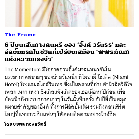
ค้นหา
The Frame
SHARE
TWEET
LINE
EMAIL
6 ปีบนเส้นทางดนตรี ของ ‘อิ้งค์ วรันธร’ และ
อัลบั้มแรกในชีวิตที่เปรียบเสมือน ‘พิพิธภัณฑ์
แห่งความทรงจำ’
The Momentum มีโอกาสชวนอิ้งค์มาสนทนากันใน
บรรยากาศสบายๆ ของบ่ายวันหนึ่ง ที่ไมอามี่ โฮเต็ล (Miami
Hotel) โรงแรมสไตล์วินเทจ ซึ่งเป็นสถานที่ถ่ายทำมิวสิควิดีโอ
เพลง เหงา เหงา ซิงเกิลแจ้งเกิดของเธอเมื่อหกปีก่อน เพื่อ
ย้อนนึกถึงบรรยากาศเก่าๆ ในวันนั้นอีกครั้ง กับปีที่เป็นหมุด
หมายสำคัญของอิ้งค์ ทั้งการมีอัลบั้มเต็ม รวมถึงคอนเสิร์ต
ใหญ่ที่แอบกระซิบแฟนๆ ให้คอยติดตามอย่างใกล้ชิด
โดย
ชยพล ทองสวัสดิ์