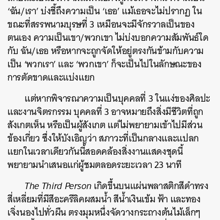
‘ฉัน/เรา’ บ่งชี้ถึงความเป็น ‘เธอ’ แม้เธอจะไม่ปรากฏ ใน
ขณะที่สรรพนามบุรษที่ 3 เหมือนจะมีจักรวาลเป็นของ
ตนเอง ความเป็นเขา/พวกเขา ไม่บ่งบอกความสัมพันธ์ใด
กับ ฉัน/เธอ หรือหากจะถูกจัดให้อยู่ตรงกันข้ามกับความ
เป็น ‘พวกเรา’ และ ‘พวกเขา’ ก็จะเป็นไปในลักษณะของ
การตัดขาดและแบ่งแยก
แต่หากพิจารณาความเป็นบุคคลที่ 3 ในแง่ของศิลปะ
และงานจิตรกรรม บุคคลที่ 3 อาจหมายถึงสิ่งมีชีวิตที่ถูก
สังเกตเห็น หรือเป็นผู้สังเกต แต่ไม่พยายามเข้าไปมีส่วน
ข้องเกี่ยว ซึ่งให้บังเอิญว่า
สภาวะที่เป็นกลางและแปลก
แยกในเวลาเดียวกันนี้สอดคล้องสิ่งงานแสดงชุดนี้
พยายามนำเสนอแก่ผู้ชมตลอดระยะเวลา 23 นาที
The Third Person
เกิดขึ้นบนแผ่นพลาสติกสีดำทรง
สี่เหลี่ยมที่มีสีอะครีลิคผสมน้ำ สีน้ำเงินเข้ม ฟ้า และทอง
เจิ่งนองไปทั่วผืน ตรงมุมหนึ่งจัดวางกระถางต้นไม้เล็กๆ