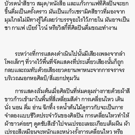
บัวรดน้ำสีขาว สมุด/หนังสือ และแก้วกาแฟที่ศิลปินจะยก
ขึ้นดื่มเป็นครั้งคราว มันเป็นแก้วเซรามิคสีขาวที่มองจาก
มุมไกลไม่มีทางรู้ได้เลยว่าบรรจุอะไรไว้ภายใน มันอาจเป็น
ชา กาแฟ เบียร์ ไวน์ หรือวิสกี้ที่ศิลปินดื่มขณะทำงาน
ระหว่างที่การแสดงดำเนินไปนั้นมีเสียงเพลงจากลำ
โพงเล็กๆ ที่วางไว้พื้นที่จัดแสดงที่ประเดี๋ยวเสียงนั้นก็ถูก
กลบและถมทับด้วยเสียงยวดยานพาหนะจากการจราจร
บริเวณนอกหอศิลป์/สี่แยกปทุมวัน
การแสดงเริ่มต้นเมื่อศิลปินที่ห่มคลุมร่างกายด้วยผ้าสี
ขาวก้าวเข้ามาในพื้นที่สี่เหลี่ยมสีดำ การเคลื่อนไหว เดิน
นั่ง นอน ดื่ม อ่าน ฉีกทึ้ง รดน้ำต้นไม้ดูราวกับจะเป็นการ
จำลองแบบชีวิตประจำวันของศิลปิน การเคลื่อนไหวทำให้
ผ้าขาวค่อยๆ ดูดซับสีเข้าไปจนเปรอะเลอะเกือบเต็มผืน ผ้า
เปรอะสีเหมือนจะหนักและหน่วงรั้งการเคลื่อนไหว หรือ