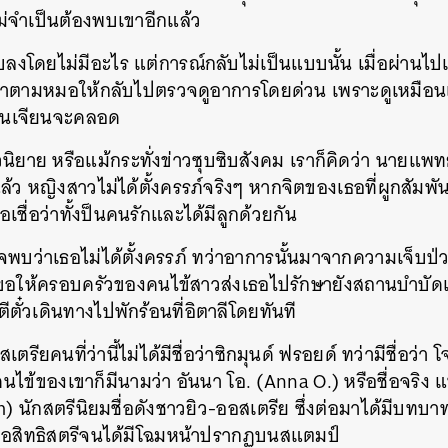
่จำเป็นต้องพบเขาอีกแล้ว
SHARE
TWEET
LINE
EMAIL
จบลงโดยไม่มีอะไร แต่การณ์กลับไม่เป็นแบบนั้น เมื่อผ่านไปเ
มาตามหมอให้กลับไปตรวจดูอาการโดยด่วน เพราะดูเหมือนเ
นจวนเจียนจะคลอด
ิยาย หรือแม้กระทั่งข่าวซุบซิบสังคม เราก็คิดว่า นายแพท
ล้ว หญิงสาวไม่ได้ตั้งครรภ์จริงๆ หากจิตของเธอที่ผูกสัมพั
เชื่อว่าทั้งป็นคนรักและได้มีลูกด้วยกัน
บว่าเธอไม่ได้ตั้งครรภ์ ทว่าอาการนั้นมาจากความเจ็บป่ว
ะขอให้ครอบครัวของคนไข้สาวส่งเธอไปรักษายังสถานบำบัดแ
ตั๋วเดินทางไปพักร้อนที่อิตาลีโดยทันที
ียคนที่ว่านี้ไม่ได้มีชื่อว่าซิกมุนด์ ฟรอยด์ ทว่ามีชื่อว่า 
ไข้ของเขาก็มีนามว่า อันนา โอ. (Anna O.) หรือชื่อจริง
 นักสตรีนิยมชื่อดังชาวยิว-ออสเตรีย ซึ่งต่อมาได้มีบท
เพื่อสิทธิสตรีจนได้มีโฉมหน้าปรากฏบนสแตมป์