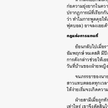
ก่อความยุ่งยากในความส
ปรากฏการณ์ที่เรียกกัน
ว่า ทำไมการพูดคุยให้
ฟุตบอล) อาจลงเอยด้ว
กฎแห่งการแทนที่
ย้อนกลับไปเมื่อ
อัมพฤกษ์ หมดสติ มีปั
การดังกล่าวช่วยให้เธ
วันที่บ้านของฝ่ายหญิ
จนภรรยาของนายแพ
สาวแทบตลอดทุกเวลานาท
ให้ง่ายเริ่มจะเกิดคว
ฝ่ายสามีเมื่อถูกท
เท่าไหร่ เขาจึงตัดสิน
ค้