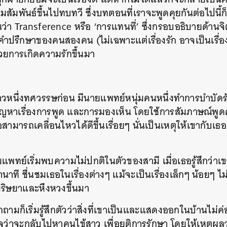
ัมพันธ์ขึ้นไปทบทวี ซึ่งบทตอนที่เราจะพูดคุยกันต่อไปนี้ก็
ว่า Transference หรือ ‘การแทนที่’ ซึ่งกรอบอธิบายด้านจิตว
คำปรึกษาของคนสองคน (ไม่เฉพาะแต่เรื่องรัก อาจเป็นเรื่อง
ยการเกิดความรักขึ้นมา
ราวหนึ่งทศวรรษก่อน มีนายแพทย์หนุ่มคนหนึ่งทำการบำบัดรั
ญหาเรื่องการพูด และการมองเห็น โดยใช้การสัมภาษณ์พูดคุ
อสามารถเคลื่อนไหวได้ดีขึ้นเรื่อยๆ นั่นเป็นเหตุให้เขากับ
ง
ทย์เริ่มพบความไม่ปกติในตัวของสามี เมื่อเธอรู้สึกว่าเข
ี ชื่นชมเธอในเรื่องต่างๆ แม้จะเป็นเรื่องเล็กๆ น้อยๆ ไ
ามริษยาและหึงหวงขึ้นมา
ักถามก็เริ่มรู้สึกตัวว่าสิ่งที่เขาเป็นและแสดงออกในบ้านไม่ค
ใจว่าจะกลับไปหาคนไข้สาว เพื่อยุติการรักษา โดยให้เหตุผลว
นหา