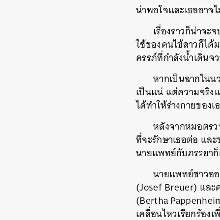
น่าพอใจและเธออาจไม
เรื่องราวก็น่าจะ
ใช้ของคนไข้สาวก็ได้
ครรภ์ที่กำลังน้ำเดิ
หากเป็นฉากในนวน
เป็นแน่ แต่ความจริงแ
ได้ทำให้ร่างกายของเธอ
หลังจากหมอตรวจพ
ที่จะรักษาเธอต่อ แล
นายแพทย์กับภรรยาก็ตี
นายแพทย์ชาวออสเตร
(Josef Breuer) และคน
(Bertha Pappenheim)
เคลื่อนไหวเรียกร้อง