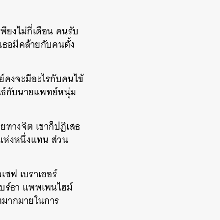
พียงไม่กี่เดือน คนรับ
ธอมีคล้ายกับคนตั้ง
ย์คงจะมีอะไรกับคนไข้
นธ์กับนายแพทย์หนุ่ม
ยทางจิต เขาก็ปฏิเสธ
ห่งหนึ่งแทน ส่วน
โจเซฟ เบราเออร์
 แบร์ธา แพพเพนไฮม์
บาทมากมายในการ