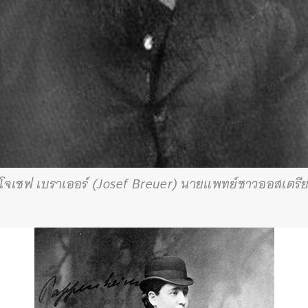
โจเซฟ เบราเออร์ (Josef Breuer) นายแพทย์ชาวออสเตรี