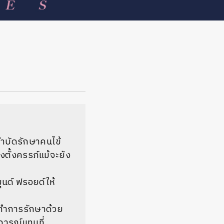
ะ
บำบัดรักษาคนไข้
เองตั้งครรภ์แม้จะยัง
ุนด์ ฟรอยด์ให้
าทำการรักษาด้วย
การณ์แทนที่