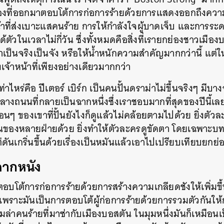
องที่ออกมาตอบโต้การก่อการร้ายด้วยการแสดงออกถึงความเข
SHARE
TWEET
LINE
EMAIL
้าที่ส่งเบาะแสคนร้าย การให้กำลังใจผู้บาดเจ็บ และการระด
ตัวในเวลาไม่กี่วัน ซึ่งทั้งหมดคือสิ่งที่เรายกย่องชาวเม
่าเป็นจริงเป็นจัง หรือให้น้ำหนักความสำคัญมากกว่านี้ แต่
เจ้าหน้าที่เพียงอย่างเดียวมากกว่า
ท่าไหร่คือ ปีเตอร์ เบิร์ก เป็นคนปั้นดราม่าไม่ขึ้นจริงๆ มี
างถนนที่กลายเป็นฉากหนึ่งซึ่งเราชอบมากที่สุดของปีนี้เล
อนๆ ของเขาที่ปั้นยังไงก็ดูแล้วไม่คล้อยตามไปด้วย ยิ่งตัว
วแทนของหลายฝ่ายด้วย ยิ่งทำให้ตัวละครดูขัดตา โดยเฉพาะบ
่ดันเกริ่นขึ้นด้วยเรื่องเป็นหมันแล้วเอาไปเปรียบเทียบยกย
รจากหนัง
ตอบโต้การก่อการร้ายด้วยการสร้างความเกลียดชังให้เพิ่มขึ้
พราะมันเป็นการตอบโต้ผู้ก่อการร้ายด้วยการรวมตัวกันให้
ล่าคนร้ายที่มาซ่ากับเมืองบอสตัน ในมุมหนึ่งมันก็เหมือ