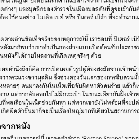
ตามใหญ่โต ซึ่งตอนแรกเราก็แปลกใจว่าทำไมเบิร์กถึงได้กำกั
ิดต่างๆ และบุคลิกของตำรวจในเมืองบอสตันที่ดูจะเข้ากับคำก
ต้องใช้คนอย่าง ไมเคิล เบย์ หรือ ปีเตอร์ เบิร์ก ที่จะทำฉากแ
ดตามอ่านข้อเท็จจริงของเหตุการณ์นี้ เราชอบที่ ปีเตอร์ เบิร
องหลังมาก็พบว่าเขาทำเป็นกองถ่ายแบบเปิดต้อนรับประชาชน
ในหนังก็ได้ถ่ายในสถานที่เกิดเหตุจริงๆ ด้วย
่เคยคำนึงถึงก็คือ การเปิดเผยตัวรูปผู้ต้องสงสัยจากเจ้าหน้า
วาดระแวงชาวมุสลิม ซึ่งช่วงสองวันแรกของการสืบสวนนั้น 
หลายๆ คนมาลงกันในเน็ตเพื่อจับผิดหาตัวคนร้าย แล้วก็
งาน แต่ขากลับออกไปไม่มีกระเป๋า ในขณะเดียวกันฝั่งเจ้าหน้
ที่พลเรือนในเน็ตช่วยกันหา แต่พวกเขายังไม่พร้อมที่จะป
าเกิดผิดตัวขึ้นมาก็จะเป็นเรื่องใหญ่มากทีเดียวในสถานการณ
สุดจากหนัง
พูดถึงเหตุการณ์นี้ เราจดจำคำว่า ‘Boston Strong’ มากกว
นหา