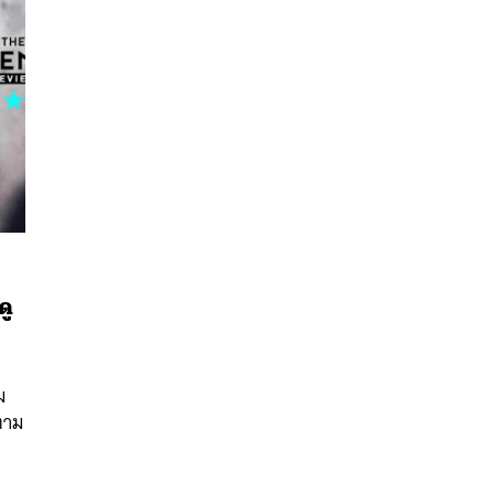
ดู
นหา
SHARE
TWEET
LINE
EMAIL
ม
ตาม