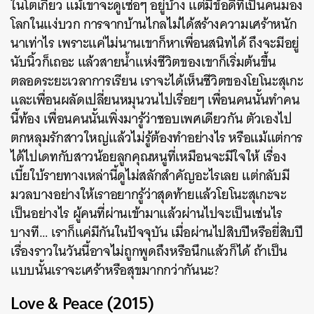
ในโตเกียว แม้เขาจะดูเซ่อๆ อยู่บ้าง แต่มีข้อดีที่เป็นคนมอง
ค้นหา
โลกในแง่บวก การจากบ้านไกลไม่ได้สร้างความเศร้าหนัก
SHARE
TWEET
LINE
EMAIL
นาเท่าไร เพราะแค่ไม่นานเขาก็หาเพื่อนสนิทได้ ถึงจะมีอยู่
นับนิ้วก็เถอะ แล้วสายน้ำแห่งชีวิตของเขาก็เริ่มต้นขึ้น
ตลอดระยะเวลาการเรียน เราจะได้เห็นชีวิตของโยโนะสุเกะ
และเพื่อนผลัดเปลี่ยนหมุนวนไปเรื่อยๆ เพื่อนคนนั้นทำคน
นี้ท้อง เพื่อนคนนั้นเพิ่งมารู้ว่าชอบเพศเดียวกัน ตัวเองไป
ตกหลุมรักสาวใหญ่แล้วไม่รู้ต้องทำอย่างไร หรือแม้แต่การ
ได้ไปเดทกับสาวน้อยลูกคุณหนูที่เหมือนจะมีใจให้ เรื่อง
เบี้ยใบ้รายทางเหล่านี้ดูไม่สลักสำคัญอะไรเลย แต่กลับมี
มวลบางอย่างให้เราอยากรู้ว่าสุดท้ายแล้วโยโนะสุเกะจะ
เป็นอย่างไร ผู้คนที่ผ่านเข้ามาแล้วผ่านไปจะเป็นเช่นไร
บางที… เราก็แค่มีกันในปัจจุบัน เมื่อผ่านไปสิบปีหรือยี่สิบปี
เรื่องราวในวันนี้อาจไม่ถูกพูดถึงหรือนึกแล้วก็ได้ ถ้าเป็น
แบบนั้นเราจะเศร้าหรือสุขมากกว่ากันนะ?
Love & Peace (2015)