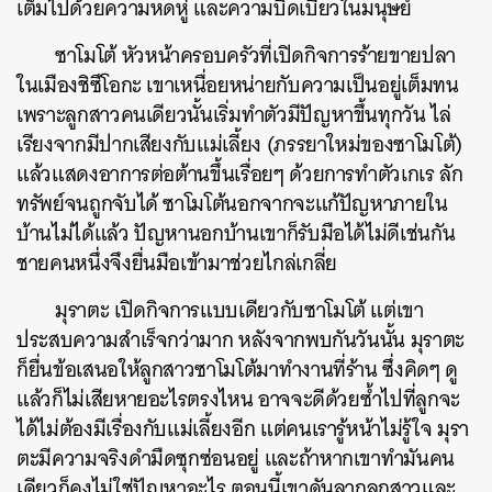
เต็มไปด้วยความหดหู่ และความบิดเบี้ยวในมนุษย์
ซาโมโต้ หัวหน้าครอบครัวที่เปิดกิจการร้ายขายปลา
ในเมืองชิซึโอกะ เขาเหนื่อยหน่ายกับความเป็นอยู่เต็มทน
เพราะลูกสาวคนเดียวนั้นเริ่มทำตัวมีปัญหาขึ้นทุกวัน ไล่
เรียงจากมีปากเสียงกับแม่เลี้ยง (ภรรยาใหม่ของซาโมโต้)
แล้วแสดงอาการต่อต้านขึ้นเรื่อยๆ ด้วยการทำตัวเกเร ลัก
ทรัพย์จนถูกจับได้ ซาโมโต้นอกจากจะแก้ปัญหาภายใน
บ้านไม่ได้แล้ว ปัญหานอกบ้านเขาก็รับมือได้ไม่ดีเช่นกัน
ชายคนหนึ่งจึงยื่นมือเข้ามาช่วยไกล่เกลี่ย
มุราตะ เปิดกิจการแบบเดียวกับซาโมโต้ แต่เขา
ประสบความสำเร็จกว่ามาก หลังจากพบกันวันนั้น มุราตะ
ก็ยื่นข้อเสนอให้ลูกสาวซาโมโต้มาทำงานที่ร้าน ซึ่งคิดๆ ดู
แล้วก็ไม่เสียหายอะไรตรงไหน อาจจะดีด้วยซ้ำไปที่ลูกจะ
ได้ไม่ต้องมีเรื่องกับแม่เลี้ยงอีก แต่คนเรารู้หน้าไม่รู้ใจ มุรา
ตะมีความจริงดำมืดซุกซ่อนอยู่ และถ้าหากเขาทำมันคน
เดียวก็คงไม่ใช่ปัญหาอะไร ตอนนี้เขาดันลากลูกสาวและ