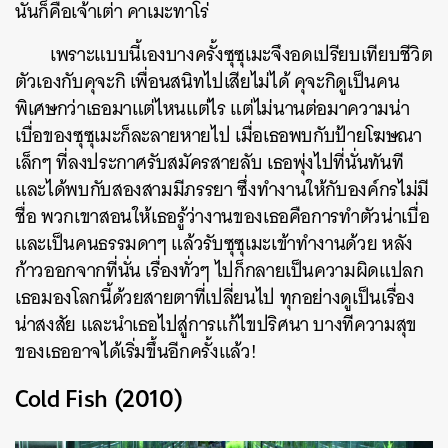
นั่นก็คือเจ้าเต่า คาเมะทาโร่
เพราะแบบนี้เองบางครั้งซุซุเมะจึงอดเปรียบเทียบชีวิต
ตัวเองกับคุจะกิ เพื่อนสนิทไปเสียไม่ได้ คุจะกิดูเป็นคน
พิเศษกว่าเธอมาแต่ไหนแต่ไร แต่ไม่นานต่อมาความน่า
เบื่อของซุซุเมะก็ละลายหายไป เมื่อเธอพบกับป้ายโฆษณา
เล็กๆ ที่ลงประกาศรับสมัครสายลับ เธอพุ่งไปที่นั่นทันที
และได้พบกับสองสามมีภรรยา ซึ่งทำงานให้กับองค์กรไม่มี
ชื่อ พวกเขาสอนให้เธอรู้ว่างานของเธอคือการทำตัวน่าเบื่อ
และเป็นคนธรรมดาๆ แล้วรับซุซุเมะเข้าทำงานด้วย หลัง
ก้าวออกจากที่นั่น เรื่องทั่วๆ ไปก็กลายเป็นความผิดแปลก
เธอมองโลกนี้ด้วยสายตาที่เปลี่ยนไป ทุกอย่างดูเป็นเรื่อง
น่าสงสัย และนำเธอไปสู่การแก้ไขปริศนา บางทีความสุข
ของเธออาจได้เริ่มขึ้นอีกครั้งแล้ว!
Cold Fish (2010)