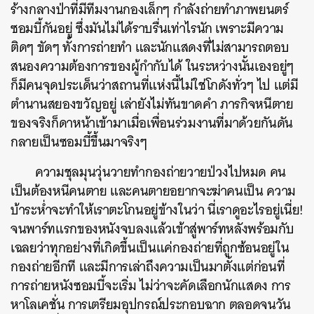
ร้างกลางป่าที่มีทีมงานกองเล็กๆ กำลังถ่ายทำภาพยนตร์
ซอมบี้กันอยู่ ซึ่งมันไม่ได้ราบรื่นเท่าไรนัก เพราะมีความ
ติดๆ ขัดๆ ทั้งการถ่ายทำ และนักแสดงที่ไม่สามารถตอบ
สนองความต้องการของผู้กำกับได้ ในระหว่างนั้นเองอยู่ๆ
ก็มีคนจุดประเด็นว่าสถานที่แห่งนี้ไม่ใช่โกดังทั่วๆ ไป แต่มี
ตำนานสยองขวัญอยู่ เล่ายังไม่ทันขาดคำ ภารกิจหนีตาย
ของจริงก็ดาหน้าเข้ามาเมื่อเพื่อนร่วมงานที่มาด้วยกันดัน
กลายเป็นซอมบี้ขึ้นมาจริงๆ
ความชุลมุนวุ่นวายทำกองถ่ายวายป่วงไปหมด คน
เป็นต้องหนีคนตาย และคนตายอยากจะฆ่าคนเป็น ความ
บ้าระห่ำจะทำให้เราตะโกนอยู่ข้างในว่า นี่เราดูอะไรอยู่เนี่ย!
จนพาร์ทแรกของหนังจบลงแล้วเข้าสู่พาร์ทหลังพร้อมกับ
เฉลยว่าทุกอย่างที่เกิดขึ้นเป็นแค่กองถ่ายที่ถูกซ้อนอยู่ใน
กองถ่ายอีกที และมีการเล่าถึงความเป็นมาตั้งแต่ก่อนที่
การถ่ายหนังซอมบี้จะเริ่ม ไม่ว่าจะคัดเลือกนักแสดง การ
หาโลเคชั่น การเตรียมอุปกรณ์ประกอบฉาก ตลอดจนวัน