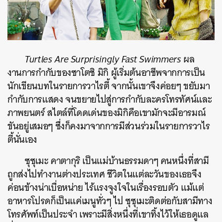
Turtles Are Surprisingly Fast Swimmers
ผล
งานการกำกับของซาโตชิ มิกิ ผู้เริ่มต้นอาชีพจากการเป็น
นักเขียนบทในรายการวาไรตี้ จากนั้นเขาจึงค่อยๆ ขยับมา
กำกับการแสดง จนขยายไปสู่การกำกับละครโทรทัศน์และ
ภาพยนตร์ สไตล์ที่โดดเด่นของมิกิคือเขามักจะมีอารมณ์
ขันอยู่เสมอๆ ซึ่งก็คงมาจากการมีส่วนร่วมในรายการวาไร
ตี้นั่นเอง
ซุซุเมะ คาตากุริ เป็นแม่บ้านธรรมดาๆ คนหนึ่งที่สามี
ถูกส่งไปทำงานต่างประเทศ ชีวิตในแต่ละวันของเธอจึง
ค่อนข้างน่าเบื่อหน่าย ไร้แรงจูงใจในเรื่องรอบตัว แม้แต่
อาหารโปรดก็เป็นแค่เมนูทั่วๆ ไป ซุซุเมะติดต่อกับสามีทาง
โทรศัพท์เป็นประจำ เพราะมีสิ่งหนึ่งที่เขาทิ้งไว้ให้เธอดูแล