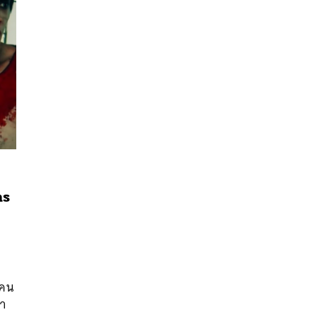
ms
นหา
SHARE
TWEET
LINE
EMAIL
ีคน
นำ