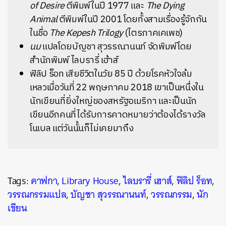
of Desire
ตีพิมพ์ในปี 1977 และ
The Dying
Animal
ตีพิมพ์ในปี 2001 โดยทั้งสามเรื่องรู้จักกัน
ในชื่อ
The Kepesh Trilogy
(ไตรภาคเคเพช)
นม
แปลโดยบัญชา สุวรรณานนท์ จัดพิมพ์โดย
สำนักพิมพ์ ไลบรารี่ เฮ้าส์
ฟิลิป ร็อท เสียชีวิตในวัย 85 ปี ด้วยโรคหัวใจล้ม
เหลวเมื่อวันที่ 22 พฤษภาคม 2018 เขาเป็นหนึ่งใน
นักเขียนที่ยิ่งใหญ่ของสหรัฐอเมริกา และเป็นนัก
เขียนอีกคนที่ได้รับการคาดหมายว่าต้องได้รางวัล
โนเบล แต่วันนั้นก็ไม่เคยมาถึง
Tags:
คาฟกา
,
Library House
,
ไลบรารี่ เฮาส์
,
ฟิลิป ร็อท
,
วรรณกรรมแปล
,
บัญชา สุวรรณานนท์
,
วรรณกรรม
,
นัก
เขียน