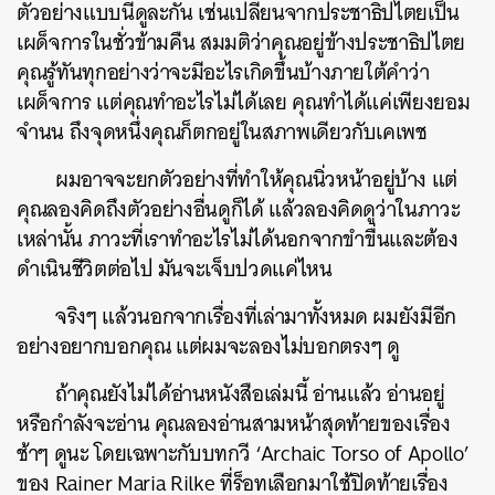
ตัวอย่างแบบนี้ดูละกัน เช่นเปลี่ยนจากประชาธิปไตยเป็น
เผด็จการในชั่วข้ามคืน สมมติว่าคุณอยู่ข้างประชาธิปไตย
คุณรู้ทันทุกอย่างว่าจะมีอะไรเกิดขึ้นบ้างภายใต้คำว่า
เผด็จการ แต่คุณทำอะไรไม่ได้เลย คุณทำได้แค่เพียงยอม
จำนน ถึงจุดหนึ่งคุณก็ตกอยู่ในสภาพเดียวกับเคเพช
ผมอาจจะยกตัวอย่างที่ทำให้คุณนิ่วหน้าอยู่บ้าง แต่
คุณลองคิดถึงตัวอย่างอื่นดูก็ได้ แล้วลองคิดดูว่าในภาวะ
เหล่านั้น ภาวะที่เราทำอะไรไม่ได้นอกจากขำขื่นและต้อง
ค้นหา
ดำเนินชีวิตต่อไป มันจะเจ็บปวดแค่ไหน
SHARE
TWEET
LINE
EMAIL
จริงๆ แล้วนอกจากเรื่องที่เล่ามาทั้งหมด ผมยังมีอีก
อย่างอยากบอกคุณ แต่ผมจะลองไม่บอกตรงๆ ดู
ถ้าคุณยังไม่ได้อ่านหนังสือเล่มนี้ อ่านแล้ว อ่านอยู่
หรือกำลังจะอ่าน คุณลองอ่านสามหน้าสุดท้ายของเรื่อง
ช้าๆ ดูนะ โดยเฉพาะกับบทกวี ‘Archaic Torso of Apollo’
ของ Rainer Maria Rilke ที่ร็อทเลือกมาใช้ปิดท้ายเรื่อง