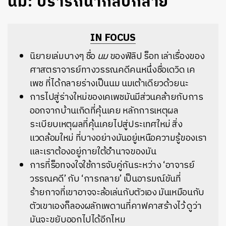
นม: ปรารถนากลับกลาย
IN FOCUS
นิยายเล่มบางๆ ชื่อ
นม
ของฟิลิป ร็อท เล่าเรื่องของ
ศาสตราจารย์ทางวรรณคดีคนหนึ่งชื่อเดวิด เค
เพช ที่ได้กลายร่างเป็นนม นมเต้าเดียวด้วยนะ
การไปสู่ร่างใหม่ของเคเพชมันมีส่วนคล้ายกับการ
ออกจากบ้านเกิดที่คุ้นเคย หลักการเหตุผล
ระเบียบเหตุผลที่คุ้นเคยไปสู่ประเทศใหม่ สิ่ง
แวดล้อมใหม่ ที่บางอย่างมันอยู่เหนือความรู้ของเรา
และเราต้องอยู่ภายใต้อำนาจของมัน
การที่ร็อทจงใจใช้การจับคู่กันระหว่าง ‘อาจารย์
วรรณคดี’ กับ ‘การกลาย’ เป็นอารมณ์ขันที่
ร้ายกาจที่เขาอาจจะล้อเล่นกับตัวเอง มันเหมือนกับ
ตัวเขาเองก็ลองผลักเพดานที่คาฟคาสร้างไว้ ดูว่า
มันจะขยับออกไปได้อีกไหม