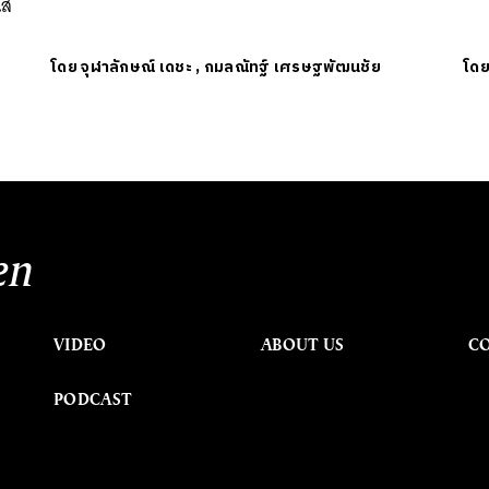
แส
โดย
จุฬาลักษณ์ เดชะ
,
กมลณัทฐ์ เศรษฐพัฒนชัย
โด
en
VIDEO
ABOUT US
C
PODCAST