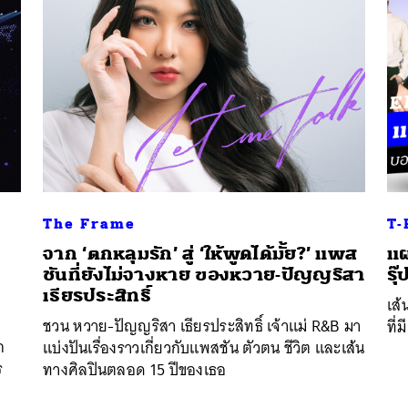
The Frame
T-
จาก ‘ตกหลุมรัก’ สู่ ‘ให้พูดได้มั้ย?’ แพส
แผ
ชันที่ยังไม่จางหาย ของหวาย-ปัญญริสา
รุ
เธียรประสิทธิ์
เส
นหา
ชวน หวาย-ปัญญริสา เธียรประสิทธิ์ เจ้าแม่ R&B มา
ที
SHARE
TWEET
LINE
EMAIL
ก
แบ่งปันเรื่องราวเกี่ยวกับแพสชัน ตัวตน ชีวิต และเส้น
ร
ทางศิลปินตลอด 15 ปีของเธอ