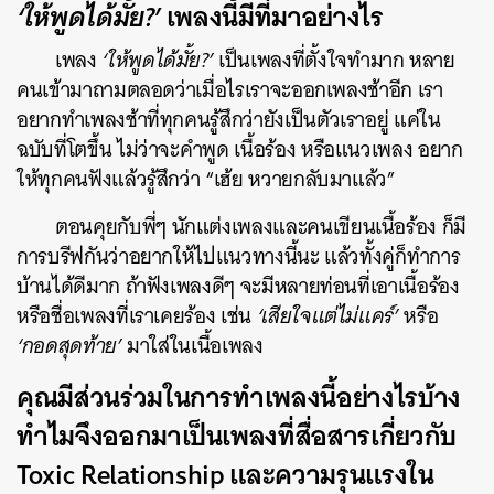
‘ให้พูดได้มั้ย?’
เพลงนี้มีที่มาอย่างไร
SHARE
TWEET
LINE
EMAIL
เพลง
‘ให้พูดได้มั้ย?’
เป็นเพลงที่ตั้งใจทำมาก หลาย
คนเข้ามาถามตลอดว่าเมื่อไรเราจะออกเพลงช้าอีก เรา
อยากทำเพลงช้าที่ทุกคนรู้สึกว่ายังเป็นตัวเราอยู่ แค่ใน
ฉบับที่โตขึ้น ไม่ว่าจะคำพูด เนื้อร้อง หรือแนวเพลง อยาก
ให้ทุกคนฟังแล้วรู้สึกว่า “เฮ้ย หวายกลับมาแล้ว”
ตอนคุยกับพี่ๆ นักแต่งเพลงและคนเขียนเนื้อร้อง ก็มี
การบรีฟกันว่าอยากให้ไปแนวทางนี้นะ แล้วทั้งคู่ก็ทำการ
บ้านได้ดีมาก ถ้าฟังเพลงดีๆ จะมีหลายท่อนที่เอาเนื้อร้อง
หรือชื่อเพลงที่เราเคยร้อง เช่น
‘เสียใจแต่ไม่แคร์’
หรือ
‘กอดสุดท้าย’
มาใส่ในเนื้อเพลง
คุณมีส่วนร่วมในการทำเพลงนี้อย่างไรบ้าง
ทำไมจึงออกมาเป็นเพลงที่สื่อสารเกี่ยวกับ
Toxic Relationship
และความรุนแรงใน