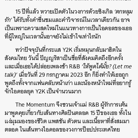
15 ปีที่แล้ว หวายเปิดตัวในวงการด้วยซิงเกิล
‘ตกหลุม
รัก’
ได้รับทั้งคำชื่นชมและคำวิจารณ์ในเวลาเดียวกัน อาจ
เป็นเพราะความสดใหม่ในแนวทางการเป็นไอดอลของเธอ
ที่ผู้ใหญ่ในเวลานั้นอาจยังไม่เข้าใจเท่าไรนัก
ทว่าปัจจุบันที่กระแส Y2K เริ่มหมุนกลับมาฮิตใน
สังคมไทย วันนี้ ปัญญริสาเป็นชื่อที่สังคมคิดถึงอีกครั้ง
และเมื่อเธอได้ปล่อยเพลงช้า R&B
‘ให้พูดได้มั้ย? (Let me
talk)’
เมื่อวันที่ 29 กรกฎาคม 2023 อีก ก็ยิ่งทำให้เธอถูก
พูดถึงทั้งจากแฟนคลับหน้าเก่า และน้องหน้าใหม่ที่อยากรู้
จักไอดอลยุค Y2K เป็นจำนวนมาก
The Momentum จึงชวนเจ้าแม่ R&B ผู้รักการเต้น
มาพูดคุยเกี่ยวกับเส้นทางศิลปินตลอด 15 ปีของเธอ ทั้งใน
แง่มุมมองของชีวิต แพสชัน ตัวตน และเนื้อหาที่สั่งสมมา
ตลอด ในเส้นทางไอดอลของวงการป็อปประเทศไทย