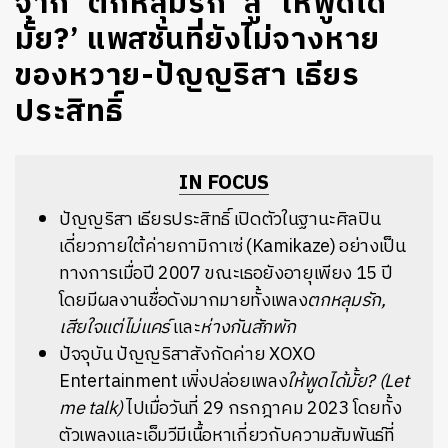
จาก ‘ตกหลุมรัก’ สู่ ‘ให้พูดได้
มั้ย?’ แพสชันที่ยังไม่จางหาย
ของหวาย-ปัญญริสา เธียร
ประสิทธิ์
IN FOCUS
ปัญญริสา เธียรประสิทธิ์ เปิดตัวในฐานะศิลปิน
เดี่ยวภายใต้ค่ายกามิกาเซ่ (Kamikaze) อย่างเป็น
ทางการเมื่อปี 2007 ขณะเธอยังอายุเพียง 15 ปี
โดยมีผลงานชื่อดังมากมายทั้งเพลง
ตกหลุมรัก,
เสียใจแต่ไม่แคร์
และ
ห่างกันสักพัก
ปัจจุบัน ปัญญริสาสังกัดค่าย XOXO
Entertainment เพิ่งปล่อยเพลง
ให้พูดได้มั้ย? (Let
me talk)
ไปเมื่อวันที่ 29 กรกฎาคม 2023 โดยทั้ง
ตัวเพลงและเอ็มวีมีเนื้อหาเกี่ยวกับความสัมพันธ์ที่