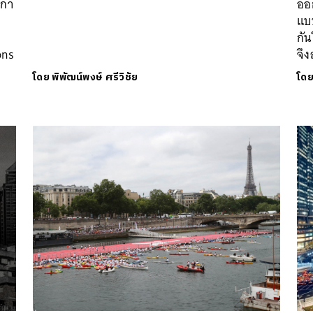
บกา
ออ
แบบ
กั
ons
จึ
โดย
พิพัฒน์พงษ์ ศรีวิชัย
โด