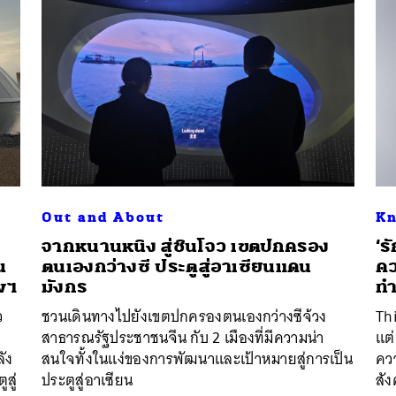
Out and About
Kn
จากหนานหนิง สู่ชินโจว เขตปกครอง
‘ร
น
ตนเองกว่างซี ประตูสู่อาเซียนแดน
คว
พฯ
มังกร
ทำ
ว
ชวนเดินทางไปยังเขตปกครองตนเองกว่างซีจ้วง
Thi
สาธารณรัฐประชาชนจีน กับ 2 เมืองที่มีความน่า
แต่
ัง
สนใจทั้งในแง่ของการพัฒนาและเป้าหมายสู่การเป็น
คว
สู่
ประตูสู่อาเซียน
สัง