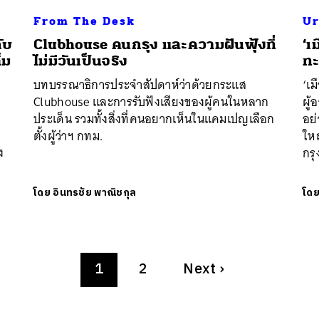
From The Desk
Ur
ับ
Clubhouse คนกรุง และความฝันฟุ้งที่
‘เ
็ม
ไม่มีวันเป็นจริง
ทะ
บทบรรณาธิการประจำสัปดาห์ว่าด้วยกระแส
‘เม
Clubhouse และการรับฟังเสียงของผู้คนในหลาก
ผู้
ประเด็น รวมทั้งสิ่งที่คนอยากเห็นในแคมเปญเลือก
อย่
ตั้งผู้ว่าฯ กทม.
ใหญ
ง
กรุ
โดย
อินทรชัย พาณิชกุล
โด
1
2
Next
›