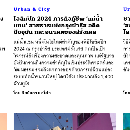
Urban & City
Ur
่ง
โอลิมปิก 2024 ภารกิจกู้ชีพ ‘แม่น้ำ
ชา
แซน’ สายธารแห่งกรุงปารีส อดีต
‘ส
ปัจจุบัน และอนาคตของฝรั่งเศส
โล
ง
แม่น้ำแซน หนึ่งในไฮไลต์สำคัญของพิธีโอลิมปิก
วิ
รรพ
2024 ณ กรุงปารีส ประเทศฝรั่งเศส ตกเป็นเป้า
การ
วิจารณ์ถึงเรื่องความสะอาดและคุณภาพ แต่รัฐบาล
ยัง
ยังยืนกรานถึงความสำคัญในเชิงประวัติศาสตร์และ
เศร
วัฒนธรรม รวมถึงหาทางออกด้วยการเปลี่ยนแปลง
อัน
ระบบท่อน้ำขนานใหญ่​ โดยใช้งบประมาณถึง 1,400
ล้านยูโร
โดย
อัยย์ลดา แซ่โค้ว
โด