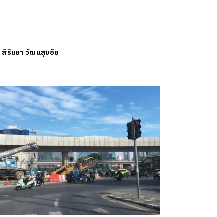
ย
สิรินยา วัฒนสุขชัย