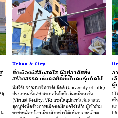
นหา
SHARE
TWEET
LINE
EMAIL
Urban & City
Ur
ู’
ยิ่งเมืองมีสีสันสดใส ผู้อยู่อาศัยยิ่ง
อา
สร้างสรรค์ เห็นผลชัดขึ้นในคนรุ่นถัดไป
เล
ผู
ทีมวิจัยจากมหาวิทยาลัยลีลล์ (University of Lille)
หญ่
บริ
ประเทศฝรั่งเศส นำเทคโนโลยีแว่นเสมือนจริง
เล
(Virtual Reality: VR) สวมใส่อุปกรณ์แว่นตาและ
แต
ชุดหูฟังที่สร้างภาพเมืองเสมือนจริงให้กับผู้เข้าร่วม
วน
ย่
อาสาสมัคร โดยเมืองดังกล่าวได้เพิ่มรายละเอียด