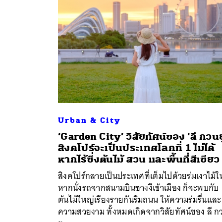
ค้
Urban & City
‘Garden City’ วิสัยทัศน์ของ ‘ลี กวนย
สิงคโปร์จะเป็นประเทศโลกที่ 1 ไม่ได้
หากไร้ซึ่งต้นไม้ สวน และพื้นที่สีเขียว
สิงคโปร์กลายเป็นประเทศที่เต็มไปด้วยร่มเงาไม้ใ
หากนั่งรถจากสนามบินชางงีเข้าเมือง ก็จะพบกับ
ต้นไม้ใหญ่เรียงรายกันริมถนน ให้ความร่มรื่นและ
ความสวยงาม ทั้งหมดเกิดจากวิสัยทัศน์ของ ลี ก