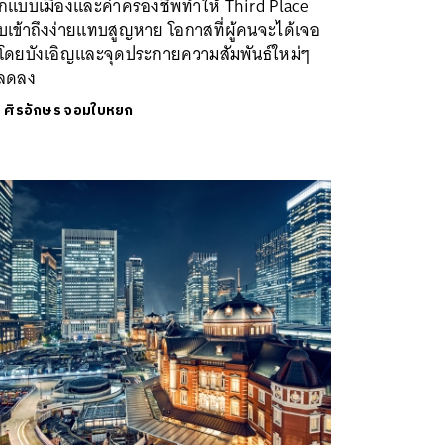
กแบบเมืองและค่าครองชีพทำให้ Third Place
เข้าถึงง่ายแทบสูญหาย โอกาสที่ผู้คนจะได้เจอ
นโดยบังเอิญและจุดประกายความสัมพันธ์ใหม่ๆ
งลดลง
ย
ศิรอักษร จอมใบหยก