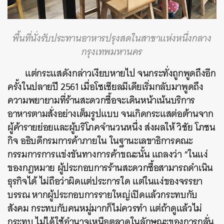
พื้นที่นั่งรับประทานอาหารปรุงสดในสาขาแห่งหนึ่งกลาง
กรุงเทพมหานคร
แต่กระแสดังกล่าวเงียบหายไป จนกระทั่งถูกพูดถึงอีก
ครั้งในปลายปี 2561 เมื่อโซเชียลมีเดียเริ่มกลับมาพูดถึง
ความพยายามที่ร้านสะดวกซื้อจะเดินหน้าเน้นบริการ
อาหารตามสั่งอย่างเต็มรูปแบบ จนเกิดกระแสต่อต้านจาก
ผู้ค้ารายย่อยและผู้บริโภคจำนวนหนึ่ง ส่งผลให้ วิชัย โภชน
กิจ อธิบดีกรมการค้าภายใน ในฐานะเลขาธิการคณะ
กรรมการการแข่งขันทางการค้าขณะนั้น แถลงว่า “ในแง่
ของกฎหมาย ผู้ประกอบการร้านสะดวกซื้อสามารถดำเนิน
ธุรกิจได้ ไม่ถือว่าผิดแต่ประการใด แต่ในแง่ของจรรยา
บรรณ หากผู้ประกอบการรายใหญ่เปิดแล้วกระทบกับ
สังคม กระทบกับคนหมู่มากก็ไม่ควรทำ แต่ถ้าดูแล้วไม่
กระทบ ไม่ได้ใช้อำนาจเหนือตลาดในลักษณะของการกลั่น