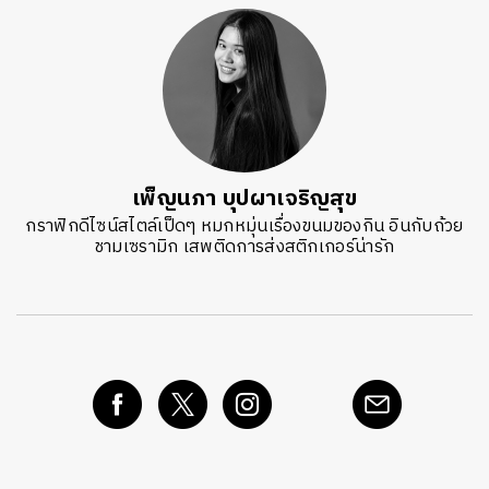
เพ็ญนภา บุปผาเจริญสุข
กราฟิกดีไซน์สไตล์เป็ดๆ หมกหมุ่นเรื่องขนมของกิน อินกับถ้วย
ชามเซรามิก เสพติดการส่งสติกเกอร์น่ารัก