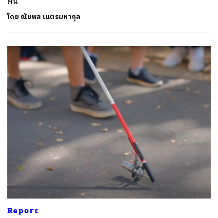
คน
โดย
ณัชพล เนตรมหากุล
Report