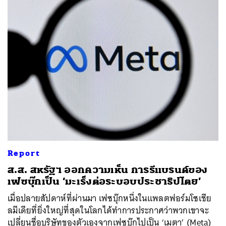
Report
ส.ส. สหรัฐฯ ออกความเห็น การรีแบรนด์ของ
เฟซบุ๊กเป็น ‘มะเร็งต่อระบอบประชาธิปไตย’
เมื่อปลายสัปดาห์ที่ผ่านมา เฟซบุ๊กหนึ่งในแพลตฟอร์มโซเชีย
ลมีเดียที่ยิ่งใหญ่ที่สุดในโลกได้ทำการประกาศว่าพวกเขาจะ
เปลี่ยนชื่อบริษัทของตัวเองจากเฟซบุ๊กไปเป็น ‘เมตา’ (Meta)