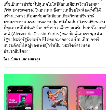
เพื่อเป็นการนำร่องไปสู่เทคโนโลยีโลกเสมือนจริงหรือเมตา
เวิร์ส (Metaverse) ในอนาคต ซึ่งการเคลื่อนไหวในครั้งนี้ได้
สร้างแรงกระเพื่อมพร้อมเกิดข้อถกเถียงวิพากษ์วิจารณ์
มากมายจากคนหลากหลายกลุ่ม หนึ่งในเสียงวิจารณ์ที่รุนแรง
ที่สุดคงหนีไม่พ้นคำวิพากษ์จาก อเล็กซานเดรีย โอซาริโอ คอร์
เตส (Alexandria Ocasio-Cortez) สมาชิกผู้แทนราษฏรสห
รัฐฯ ประจำรัฐนิวยอร์ก ที่ได้ออกมากล่าวเปรียบเทียบการรี
แบรนด์ครั้งใหญ่ของเฟซบุ๊กว่าเป็น “มะเร็งต่อระบอบ
ประชาธิปไตย”
โดย
ณัชพล เนตรมหากุล