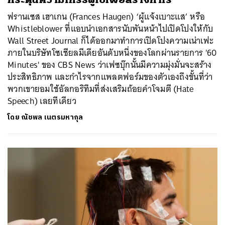
ฟรานเซส เฮาเกน (Frances Haugen) ‘ผู้แจ้งเบาะแส’ หรือ
ค้นหา
Whistleblower ที่แอบนำเอกสารนับพันหน้าไปเปิดโปงให้กับ
SHARE
TWEET
LINE
EMAIL
Wall Street Journal ก็ได้ออกมาทำการเปิดโปงความเน่าเฟะ
ภายในบริษัทโซเชียลมีเดียอันดับหนึ่งของโลกผ่านรายการ '60
Minutes' ของ CBS News ว่าเฟซบุ๊กนั้นมีความมุ่งมั่นจะสร้าง
ประสิทธิภาพ และกำไรจากแพลตฟอร์มของตัวเองถึงขั้นที่ว่า
พวกเขายอมใช้อัลกอริทึมที่ส่งเสริมถ้อยคำโจมตี (Hate
Speech) เลยทีเดียว
โดย
ณัชพล เนตรมหากุล