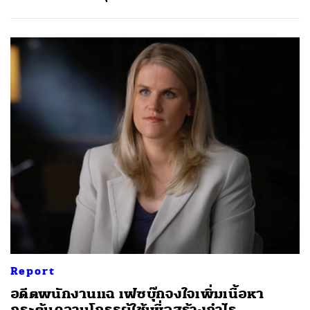
Report
อดีตพนักงานแฉ เฟซบุ๊กจงใจเพิ่มเนื้อหา
กระตุ้นความโกรธผู้ใช้เพื่อสร้างกำไร