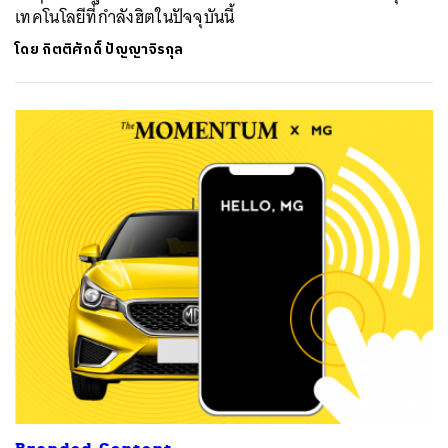
เทคโนโลยีที่กำลังฮิตในปัจจุบันนี้
โดย
กิตติศักดิ์ ปัญญาจิรกุล