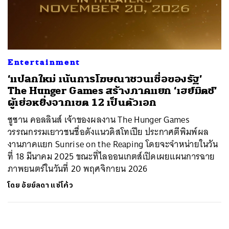
ค้นหา
SHARE
TWEET
LINE
EMAIL
Entertainment
‘แปลกใหม่ เน้นการโฆษณาชวนเชื่อของรัฐ’
The Hunger Games สร้างภาคแยก ‘เฮย์มิตช์’
ผู้เย่อหยิ่งจากเขต 12 เป็นตัวเอก
ซูซาน คอลลินส์ เจ้าของผลงาน The Hunger Games
วรรณกรรมเยาวชนชื่อดังแนวดิสโทเปีย ประกาศตีพิมพ์ผล
งานภาคแยก Sunrise on the Reaping โดยจะจำหน่ายในวัน
ที่ 18 มีนาคม 2025 ขณะที่ไลออนเกตส์เปิดเผยแผนการฉาย
ภาพยนตร์ในวันที่ 20 พฤศจิกายน 2026
โดย
อัยย์ลดา แซ่โค้ว