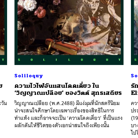
Soliloquy
So
ย
ความไวไฟอันแสนโดดเดี่ยว ใน
รั
‘วิญญาณเปลือย’ ของวิตต์ สุทธเสถียร
El
วัน
วิญญาณเปลือย (พ.ศ.2488) มีแง่มุมที่นักสตรีนิยม
ควา
น่าจะสนใจศึกษาโดยเฉพาะเรื่องของสิทธิในการ
ปร
ทำแท้ง และก็อาจจะเป็น ‘ความโดดเดี่ยว’ ที่เป็นแรง
(19
ผลักดันให้ชีวิตของตัวเอกน่าสนใจถึงเพียงนั้น
บาง
ไป