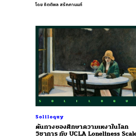
โดย
กิตติพล สรัคคานนท์
Soliloquy
ต้นทางของศึกษาความเหงาในโลก
ค้
วิชาการ กับ UCLA Loneliness Scal