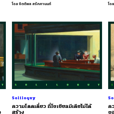
โดย
กิตติพล สรัคคานนท์
โด
Soliloquy
So
ความโดดเดี่ยว ที่โซเชียลมีเดียไม่ได้
คว
นหา
e
สร้าง
ขอ