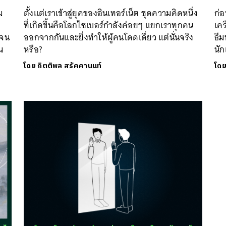
SHARE
TWEET
LINE
EMAIL
ม
ตั้งแต่เราเข้าสู่ยุคของอินเทอร์เน็ต ชุดความคิดหนึ่ง
ก่
ที่เกิดขึ้นคือโลกไซเบอร์กำลังค่อยๆ แยกเราทุกคน
เคร
อจน
ออกจากกันและยิ่งทำให้ผู้คนโดดเดี่ยว แต่นั่นจริง
ธีม
น
หรือ?
นัก
โดย
กิตติพล สรัคคานนท์
โด