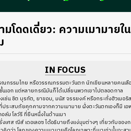
ความโดดเดี่ยว: ความเมามายใน
ม
IN FOCUS
รรณกรรมไทย หรือวรรณกรรมตะวันตก นักเขียนหลายคนเลือก
นชั้นเอก แต่หลายกรณีมันก็ได้เปลี่ยนพวกเขาไปตลอดกาล
เช่น ชิต บุรทัต, ยาขอบ, มนัส จรรยงค์ หรือกระทั่งฮิวเมอริส
นที่ประสบภัยคุกคามจากความเมามาย ฝั่งตะวันตกเองก็มี เอฟ
คอล์ม โลว์รี ที่ยืนหนึ่งในด้านเมา
่งเศส ฌีส์ เดอเลอซ ได้อธิบายถึงแง่มุมต่างๆ เกี่ยวกับของ
่าคิดว่า โลกของความเมามายคือโลกเฉพาะที่เมาเท่านั้นจะส