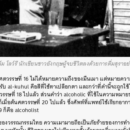
SHARE
TWEET
LINE
EMAIL
์ม โลว์รี นักเขียนชาวอังกฤษผู้จบชีวิตลงด้วยการดื่มสุราอย
นศตวรรษที่ 16 ไม่ได้หมายความถึงของมึนเมา แต่หมายควา
รับ al-kuhul คือสีที่ใช้ทาเปลือกตา และกว่าที่คำนี้จะถู
่ศตวรรษที่ 18 ไปแล้ว ส่วนคำว่า alcoholic ที่ใช้ในความหม
ังก็เมื่อต้นศตวรรษที่ 20 ไปแล้ว ซึ่งศัพท์ที่แพทย์ใช้เรียกอาก
ก็คือ alcoholist
ของวรรณกรรมไทย ความเมามายถือเป็นภัยร้ายของการทำงา