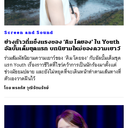
Screen and Sound
ย่างก้าวที่แข็งแรงของ ‘คิม โดยอง’ ใน Youth
อัลบั้มเต็มชุดแรก บทนิยามใหม่ของความเยาว์
ร่วมสัมผัสนิยามความเยาว์ของ ‘คิม โดยอง’ กับอัลบั้มเต็มชุด
แรก Youth เรื่องราวชีวิตที่ไขว่คว้าการเป็นนักร้องมาตั้งแต่
ช่วงมัธยมปลาย และยังไม่หยุดที่จะเดินหน้าทำตามเส้นทางที่
ตัวเองวาดฝันไว้
โดย
พรลภัส วุฒิรัตนรักษ์