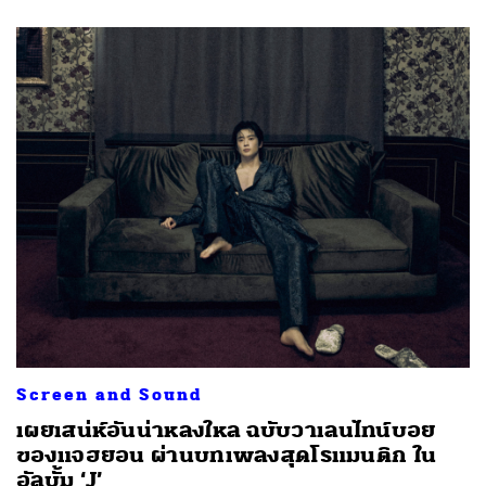
Screen and Sound
เผยเสน่ห์อันน่าหลงใหล ฉบับวาเลนไทน์บอย
ของแจฮยอน ผ่านบทเพลงสุดโรแมนติก ใน
อัลบั้ม ‘J’