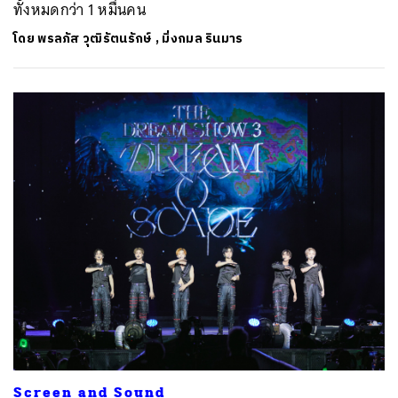
ทั้งหมดกว่า 1 หมื่นคน
โดย
พรลภัส วุฒิรัตนรักษ์
,
มิ่งกมล รินมาร
Screen and Sound