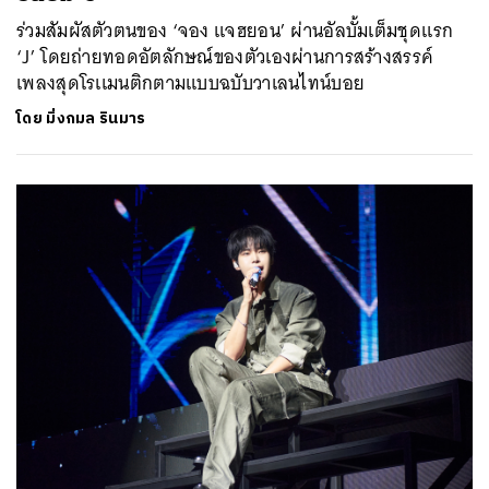
ร่วมสัมผัสตัวตนของ ‘จอง แจฮยอน’ ผ่านอัลบั้มเต็มชุดเเรก
‘J’ โดยถ่ายทอดอัตลักษณ์ของตัวเองผ่านการสร้างสรรค์
เพลงสุดโรเเมนติกตามแบบฉบับวาเลนไทน์บอย
โดย
มิ่งกมล รินมาร