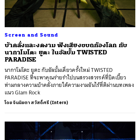
Screen and Sound
บ้าคลั่งและงดงาม ฟังเสียงขบถก้องโลก กับ
นากาโมโตะ ยูตะ ในอัลบั้ม TWISTED
PARADISE
นากาโมโตะ ยูตะ กับอัลบั้มเดี่ยวครั้งใหม่ TWISTED
PARADISE ที่จะพาคุณร่ายรำไปบนสรวงสวรรค์ที่บิดเบี้ยว
ท่ามกลางความบ้าคลั่งภายใต้ความงามอันไร้ที่ติผ่านบทเพลง
แนว Glam Rock
โดย
จินนิยตา สวัสดิ์ศรี (Intern)