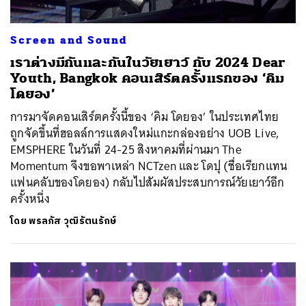
Screen and Sound
เราต่างมีกันและกันในวัยเยาว์ กับ 2024 Dear
Youth, Bangkok คอนเสิร์ตครั้งแรกของ ‘คิม
โดยอง’
การมาจัดคอนเสิร์ตครั้งนี้ของ ‘คิม โดยอง’ ในประเทศไทย
ถูกจัดขึ้นที่ฮอลล์การแสดงใหม่แกะกล่องอย่าง UOB Live,
EMSPHERE ในวันที่ 24-25 สิงหาคมที่ผ่านมา The
Momentum จึงขอพาเหล่า NCTzen และ โดปุ (ชื่อเรียกแทน
แฟนคลับของโดยอง) กลับไปสัมผัสประสบการณ์วัยเยาว์อีก
ครั้งหนึ่ง
โดย
พรลภัส วุฒิรัตนรักษ์