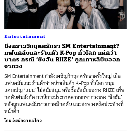
Entertainment
ถึงคราววิกฤตศรัทธา SM Entertainment?
แฟนคลับและร้านค้า K-Pop ทั่วโลก แห่คว่ำ
บาตร กรณี ‘ซึงฮัน RIIZE’ ถูกเกาหลีบีบออก
จากวง
SM Entertainment กำลังเผชิญวิกฤตศรัทธาครั้งใหญ่ เมื่อ
แฟนคลับและร้านค้าจำหน่ายสินค้า K-Pop ทั่วโลก หนุน
แคมเปญ ‘แบน’ ไม่สนับสนุน หรือซื้ออัลบั้มของวง RIIZE เพื่อ
กดดันต้นสังกัด กรณีการประกาศลาออกจากวงของ ‘ซึงฮัน’
หลังถูกแฟนคลับชาวเกาหลีกดดัน และส่งพวงหรีดประท้วงที่
หน้าตึก
ค้นหา
โดย
อัยย์ลดา แซ่โค้ว
SHARE
TWEET
LINE
EMAIL