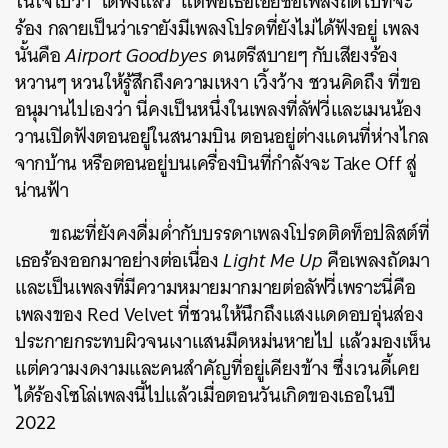
ในใจไปว่า ‘ได้ฟังแล้ว’ แต่พอเธอเอ่ยชื่อเพลงถัดไปที่จะ
ร้อง กลายเป็นว่าเรายังมีเพลงโปรดที่ยังไม่ได้ฟังอยู่ เพลง
นั้นคือ
Airport Goodbyes
ดนตรีสบายๆ กับเสียงร้อง
หวานๆ หวนให้รู้สึกถึงความเหงา เวิ้งว้าง ชวนคิดถึง ที่ขอ
อนุมานไปเองว่า นี่คงเป็นหนึ่งในเพลงที่ลัฟวี่และเมนน้อง
วานเปิดฟังตอนอยู่ในสนามบิน ตอนอยู่ต่างแดนที่ห่างไกล
จากบ้าน หรือตอนอยู่บนเครื่องบินที่กำลังจะ Take Off สู่
น่านฟ้า
ขณะที่ยังคงดื่มด่ำกับบรรดาเพลงโปรดติดท็อปลิสต์ที่
เธอร้องออกมาอย่างต่อเนื่อง
Light Me Up
คือเพลงถัดมา
และเป็นเพลงที่มีความหมายมากมายต่อลัฟวี่เพราะนี่คือ
เพลงของ Red Velvet ที่ชวนให้นึกถึงแสงแดดอบอุ่นส่อง
ประกายกระทบผิวจนเงาแสนมืดหม่นหายไป แล้วมองเห็น
แต่ความงดงามและคนสำคัญที่อยู่เคียงข้าง ซึ่งเวนดี้เคย
ได้ร้องโซโล่เพลงนี้ไปแล้วเมื่อตอนวันเกิดของเธอในปี
2022