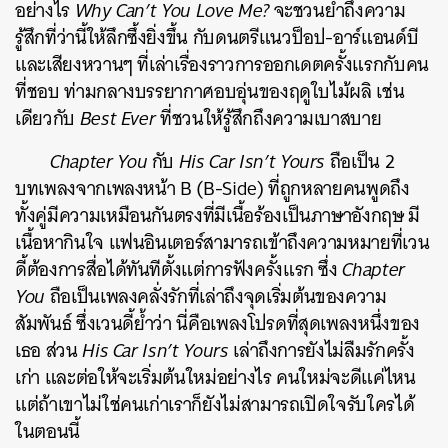
อย่างไร
Why Can’t You Love Me?
จะชวนย้ำถึงความ
รู้สึกที่ว่านี้ให้ลึกซึ้งยิ่งขึ้น กับดนตรีแนวป็อป-อาร์แอนด์บี
และเสียงหวานๆ ที่เล่าเรื่องราวการออกเดตครั้งแรกกับคน
ที่ชอบ ท่ามกลางบรรยากาศอบอุ่นของฤดูใบไม้ผลิ เช่น
เดียวกับ
Best Ever
ที่ชวนให้รู้สึกถึงความเบาสบาย
Chapter You
กับ
His Car Isn’t Yours
ถือเป็น 2
บทเพลงจากเพลงหน้า B (B-Side) ที่ถูกหลายคนพูดถึง
ทั้งคู่มีความเหมือนกันตรงที่มีเนื้อร้องเป็นภาษาอังกฤษ มี
เนื้อหากินใจ แฟนอินเตอร์สามารถเข้าถึงความหมายที่เวน
ดี้ต้องการสื่อได้ทันทีตั้งแต่การฟังครั้งแรก ซึ่ง
Chapter
You
ถือเป็นเพลงคลั่งรักที่เล่าถึงจุดเริ่มต้นของความ
สัมพันธ์ ซึ่งเวนดี้ย้ำว่า นี่คือเพลงโปรดที่สุดเพลงหนึ่งของ
เธอ ส่วน
His Car Isn’t Yours
เล่าถึงการยังไม่ลืมรักครั้ง
เก่า และต่อให้จะเริ่มต้นใหม่อย่างไร คนใหม่จะดีแค่ไหน
แต่ถ้าเขาไม่ใช่คนเก่าเราก็ยังไม่สามารถเปิดใจรับใครได้
ในตอนนี้