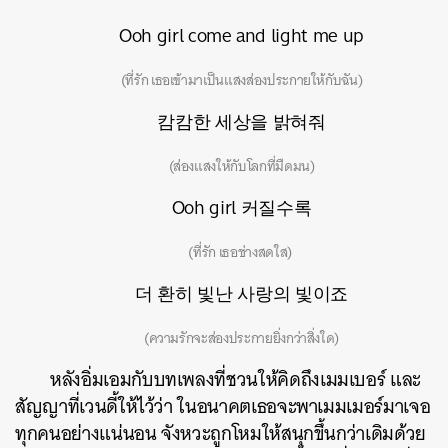
Ooh girl come and light me up
(ที่รัก เธอเข้ามาเป็นแสงส่องประกายให้กับฉัน)
캄캄한 세상을 밝혀줘
(ส่องแสงให้กับโลกที่มืดมน)
Ooh girl 커질수록
(ที่รัก เธอช่างสดใส)
더 환히 빛난 사랑의 빛이죠
(ความรักจะส่องประกายยิ่งกว่าสิ่งใด)
หลังอิ่มเอมกับบทเพลงที่ชวนให้คิดถึงเมมเบอร์ และ
สัญญาที่เวนดี้ให้ไว้ว่า ในอนาคตเธอจะพาเมมเมอร์มาเจอ
ทุกคนอย่างแน่นอน จังหวะถูกโหมให้สนุกขึ้นกว่าเดิมด้วย