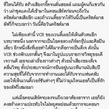
ที่ไหนได้รับ สร้างเสียงกรี๊ดจนลั่นฮอลล์ แถมผู้คนก็แซวกัน
ว่า เผ่าชุดแดงได้เข้ามาในคอนเสิร์ตก่อนจะถึงวัน
คริสต์มาสเสียอีก และถ้าเวนดี้อยากให้วันนี้เป็นคริสต์มาส
ลัฟวี่ก็จะบอกว่า วันนี้คือวันคริสต์มาส
ไม่เพียงเท่านี้ VCR ของเวนดี้เผยให้เห็นตัวตนอีก
บทบาทหนึ่ง นอกจากจะเป็นไอดอลวงเกิร์ลกรุ๊ปและศิลปิน
เดี่ยว อีกหนึ่งสิ่งที่เธอทำได้ดีมากคือการเป็นดีเจ ดังนั้น
VCR ช่วงพักเบรกสั้นๆ จึงมาในรูปแบบรายการวิทยุของดี
เจวานดี เธอจะเล่าเรื่องราวต่างๆ ด้วยน้ำเสียงของดีเจ
คลื่นวิทยุ ทั้งประสบการณ์การยืนอยู่บนเวทีนานนับสิบปี
ความสุขที่ได้รับจากการทำงานและได้รับจากแฟนคลับ
เผยให้เห็นเวนดี้เวอร์ชันต่างๆ ที่ไม่ว่ามุมไหนเธอก็เป็นที่รัก
ของลัฟวี่เสมอมา
แต่เมื่อคอนเสิร์ตจบลงจนถึงเวลาต้องลาจาก เธอก็ยัง
คงสร้างความประทับใจไม่หยุดหย่อนด้วยการจบคอนฯ