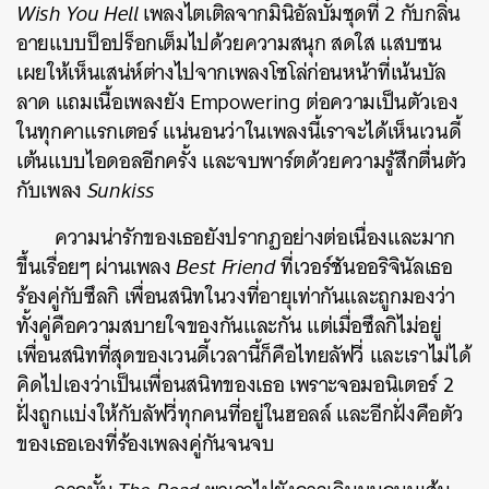
Wish You Hell
เพลงไตเติลจากมินิอัลบั้มชุดที่ 2 กับกลิ่น
อายแบบป็อปร็อกเต็มไปด้วยความสนุก สดใส แสบซน
เผยให้เห็นเสน่ห์ต่างไปจากเพลงโซโล่ก่อนหน้าที่เน้นบัล
ลาด แถมเนื้อเพลงยัง Empowering ต่อความเป็นตัวเอง
ในทุกคาแรกเตอร์ แน่นอนว่าในเพลงนี้เราจะได้เห็นเวนดี้
เต้นแบบไอดอลอีกครั้ง และจบพาร์ตด้วยความรู้สึกตื่นตัว
กับเพลง
Sunkiss
ความน่ารักของเธอยังปรากฏอย่างต่อเนื่องและมาก
ขึ้นเรื่อยๆ ผ่านเพลง
Best Friend
ที่เวอร์ชันออริจินัลเธอ
ร้องคู่กับซึลกิ เพื่อนสนิทในวงที่อายุเท่ากันและถูกมองว่า
ทั้งคู่คือความสบายใจของกันและกัน แต่เมื่อซึลกิไม่อยู่
เพื่อนสนิทที่สุดของเวนดี้เวลานี้ก็คือไทยลัฟวี่ และเราไม่ได้
คิดไปเองว่าเป็นเพื่อนสนิทของเธอ เพราะจอมอนิเตอร์ 2
ฝั่งถูกแบ่งให้กับลัฟวี่ทุกคนที่อยู่ในฮอลล์ และอีกฝั่งคือตัว
ของเธอเองที่ร้องเพลงคู่กันจนจบ