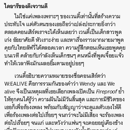
ไดอารีของดีเจวานดี
ไม่ใช่แค่เพลงเพราะๆ ของเวนดี้เท่านั้นที่สร้างความ
ประทับใจ แต่ตัวตนของเธอถือว่าเปล่งประกายยิ่งกว่า
ตลอดคอนเสิร์ตเราจะได้เห็นเลยว่า เวนดี้เป็นเด็กสาวพูด
เก่ง อัธยาศัยดี หัวเราะง่าย และหาเรื่องราวมากมายมาพูด
คุยกับไทยลัฟวี่ได้ตลอดเวลา ความรู้สึกตอนเห็นเธอพูดคุย
บนเวที คล้ายกับกำลังเห็นเด็กซนๆ คนหนึ่งที่พูดเจื้อยแจ้ว
ทำให้เวลาฟังมักเผลอยิ้มตามอยู่บ่อยๆ
เวนดี้อธิบายความหมายของชื่อคอนเสิร์ตว่า
W:EALIVE คือการรวมกันของคำว่า Wendy และ We
alive จึงเป็นเหตุผลที่เธอเลือกเพลงเปิดเป็น
Fireproof
ย้ำ
ให้ทุกคนได้รู้ว่า ความฝันไม่มีวันสิ้นสุด และการมีชีวิตของ
เธอก็เพื่อร้องเพลง พร้อมกับสัญญาว่าจะดูแลตัวเองให้ดี
เพื่อร้องเพลงต่อไปเรื่อยๆ จนกว่าจะไม่มีเสียง จะร้องเพลง
ต่อไปเรื่อยๆ จนแก่ และหวังว่าแฟนๆ จะคอยอยู่เคียงข้าง