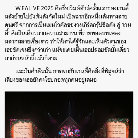
W:EALIVE 2025 คือชื่อเวิลด์ทัวร์ครั้งแรกของเวนดี้
หลังย้ายไปยังต้นสังกัดใหม่ เปิดฉากอีกหนึ่งเส้นทางสาย
ดนตรี จากการเป็นเมนโวคัลของวงเกิร์ลกรุ๊ปชื่อดัง สู่ ‘เวน
ดี้’ ศิลปินเดี่ยวมากความสามารถ ที่ถ่ายทอดบทเพลง
หลากหลายเรื่องราว ทำให้เราได้รู้จักและเห็นตัวตนของ
เธอชัดเจนยิ่งกว่าเก่า แม้จะเคยเห็นเธอปล่อยอัลบั้มเดี่ยว
มาก่อนหน้านี้แล้วก็ตาม
และในค่ำคืนนั้น การพบกับเวนดี้คือสิ่งที่พิสูจน์ว่า
เสียงของเธอยังคงโอบกอดทุกคนอยู่เสมอ