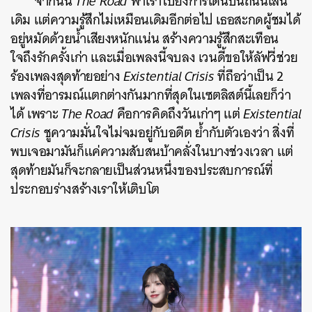
จากนั้น
The Road
พาเราไปยังการเดินบนถนนเส้น
เดิม แต่ความรู้สึกไม่เหมือนเดิมอีกต่อไป เธอสะกดผู้ชมได้
อยู่หมัดด้วยน้ำเสียงหนักแน่น สร้างความรู้สึกสะเทือน
ใจถึงรักครั้งเก่า และเมื่อเพลงนี้จบลง เวนดี้ขอให้ลัฟวี่ช่วย
ร้องเพลงสุดท้ายอย่าง
Existential Crisis
ที่ถือว่าเป็น 2
เพลงที่อารมณ์แตกต่างกันมากที่สุดในเซตลิสต์นี้เลยก็ว่า
ได้ เพราะ
The Road
คือการคิดถึงวันเก่าๆ แต่
Existential
Crisis
ชูความมั่นใจไม่จมอยู่กับอดีต ย้ำกับตัวเองว่า สิ่งที่
พบเจอมามันก็แค่ความสับสนบ้าคลั่งในบางช่วงเวลา แต่
สุดท้ายมันก็จะกลายเป็นส่วนหนึ่งของประสบการณ์ที่
ประกอบร่างสร้างเราให้เติบโต