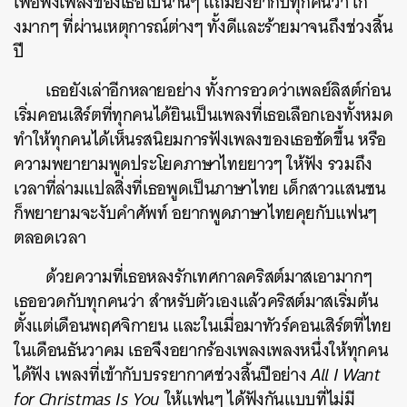
เพื่อฟังเพลงของเธอไปนานๆ แถมยังย้ำกับทุกคนว่า เก่
งมากๆ ที่ผ่านเหตุการณ์ต่างๆ ทั้งดีและร้ายมาจนถึงช่วงสิ้น
ปี
เธอยังเล่าอีกหลายอย่าง ทั้งการอวดว่าเพลย์ลิสต์ก่อน
เริ่มคอนเสิร์ตที่ทุกคนได้ยินเป็นเพลงที่เธอเลือกเองทั้งหมด
ทำให้ทุกคนได้เห็นรสนิยมการฟังเพลงของเธอชัดขึ้น หรือ
ความพยายามพูดประโยคภาษาไทยยาวๆ ให้ฟัง รวมถึง
เวลาที่ล่ามแปลสิ่งที่เธอพูดเป็นภาษาไทย เด็กสาวแสนซน
ก็พยายามจะงับคำศัพท์ อยากพูดภาษาไทยคุยกับแฟนๆ
ตลอดเวลา
ด้วยความที่เธอหลงรักเทศกาลคริสต์มาสเอามากๆ
เธออวดกับทุกคนว่า สำหรับตัวเองแล้วคริสต์มาสเริ่มต้น
ตั้งแต่เดือนพฤศจิกายน และในเมื่อมาทัวร์คอนเสิร์ตที่ไทย
ในเดือนธันวาคม เธอจึงอยากร้องเพลงเพลงหนึ่งให้ทุกคน
ได้ฟัง เพลงที่เข้ากับบรรยากาศช่วงสิ้นปีอย่าง
All I Want
for Christmas Is You
ให้แฟนๆ ได้ฟังกันแบบที่ไม่มี