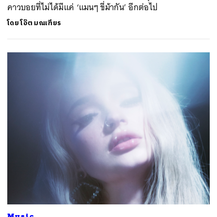
คาวบอยที่ไม่ได้มีแค่ ‘แมนๆ ขี่ม้ากัน’ อีกต่อไป
โดย
โอ๊ต มณเฑียร
ค้นหา
SHARE
TWEET
LINE
EMAIL
Music