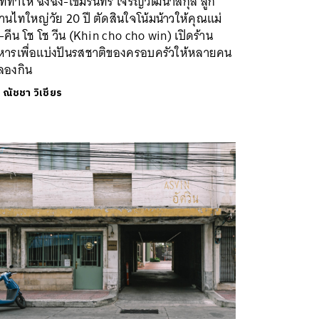
ที่ทำให้ ฉิงฉิง-เขมรินทร์ เจริญวัฒนาสกุล ลูก
นไทใหญ่วัย 20 ปี ตัดสินใจโน้มน้าวให้คุณแม่
คีน โช โช วีน (Khin cho cho win) เปิดร้าน
หารเพื่อแบ่งปันรสชาติของครอบครัวให้หลายคน
ลองกิน
ย
ณัชชา วิเชียร