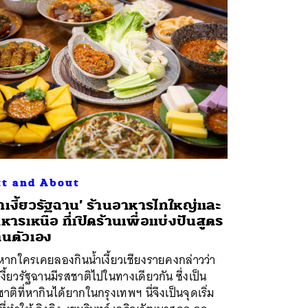
t and About
้ำเงี้ยวรัฐฉาน’ ร้านอาหารไทใหญ่และ
หารเหนือ ที่เปิดร้านเพื่อแบ่งปันสูตร
านตัวเอง
หากใครเคยลองกินน้ำเงี้ยวเชียงรายคงกล่าวว่า
เงี้ยวรัฐฉานมีรสชาติไปในทางเดียวกัน ซึ่งเป็น
าติที่หากินได้ยากในกรุงเทพฯ นี่จึงเป็นจุดเริ่ม