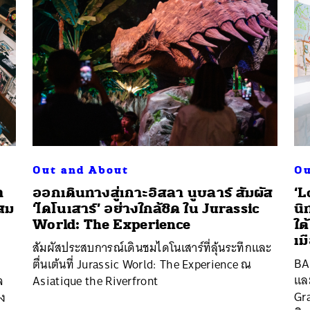
Out and About
Ou
า
ออกเดินทางสู่เกาะอิสลา นูบลาร์ สัมผัส
‘L
ผสม
‘ไดโนเสาร์’ อย่างใกล้ชิด ใน Jurassic
นิ
World: The Experience
ใต
เม
สัมผัสประสบการณ์เดินชมไดโนเสาร์ที่ลุ้นระทึกและ
BA
ตื่นเต้นที่ Jurassic World: The Experience ณ
และ
จ
Asiatique the Riverfront
Gr
อง