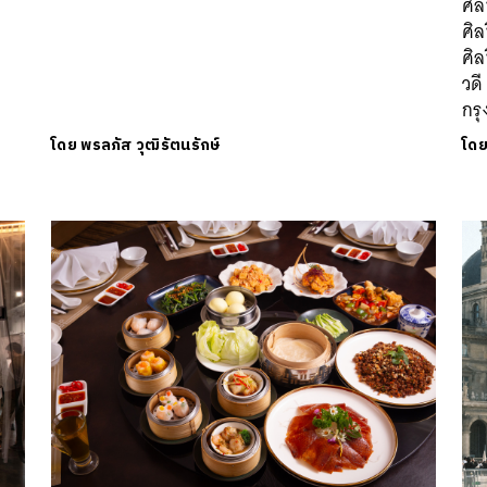
ศิล
ศิล
ศิล
วด
กร
โดย
พรลภัส วุฒิรัตนรักษ์
โด