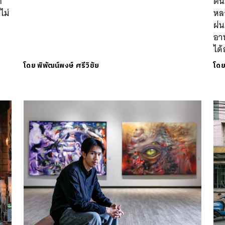
ก
ต้น
ไม่
หลา
ฝน-
อา
ได้
โดย
พิพัฒน์พงษ์ ศรีวิชัย
โด