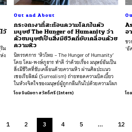
Out and About
Ou
กระจกเงาที่สะท้อนความโลภในตัว
As
ไว้
มนุษย์ The Hunger of Humanity ว่า
อา
ด้วยมนุษย์เป็นสิ่งมีชีวิตที่ขับเคลื่อนด้วย
ชว
ความหิว
ริม
‘อั
นิทรรศการ ‘หิวโหย – The Hunger of Humanity’
ห่ง
โดย โดม-พงษ์ภูธาร ทำดี ว่าด้วยเรื่อง มนุษย์อันเป็น
สิ่งมีชีวิตที่ขับเคลื่อนด้วยความหิว ผ่านศิลปะแนว
เซอเรียลิสม์ (Surrealism) ถ่ายทอดความบิดเบี้ยว
ในห้วงจิตใจของมนุษย์ผู้ถูกกลืนกินไปด้วยความโลภ
โดย
จินนิยตา สวัสดิ์ศรี (Intern)
โด
1
2
3
4
5
…
12