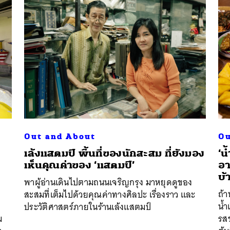
นหา
SHARE
TWEET
LINE
EMAIL
Out and About
Ou
เล้งแสตมป์ พื้นที่ของนักสะสม ที่ยังมอง
‘น
เห็นคุณค่าของ ‘แสตมป์’
อา
บ้
พาผู้อ่านเดินไปตามถนนเจริญกรุง มาหยุดดูของ
ถ้า
สะสมที่เต็มไปด้วยคุณค่าทางศิลปะ เรื่องราว และ
น้ำ
ประวัติศาสตร์ภายในร้านเล้งแสตมป์
ม
รสช