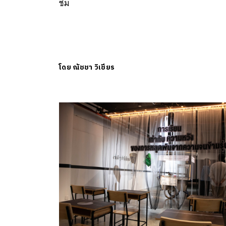
ชิม
โดย
ณัชชา วิเชียร