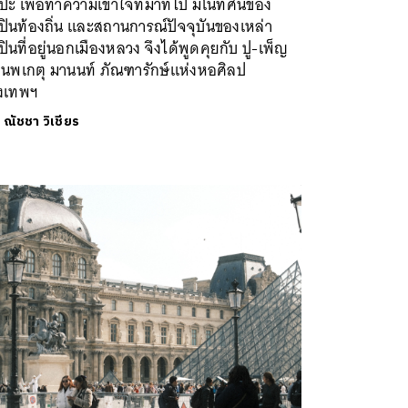
ปะ เพื่อทำความเข้าใจที่มาที่ไป มโนทัศน์ของ
ปินท้องถิ่น และสถานการณ์ปัจจุบันของเหล่า
ปินที่อยู่นอกเมืองหลวง จึงได้พูดคุยกับ ปู-เพ็ญ
ี นพเกตุ มานนท์ ภัณฑารักษ์แห่งหอศิลป
ุงเทพฯ
ย
ณัชชา วิเชียร