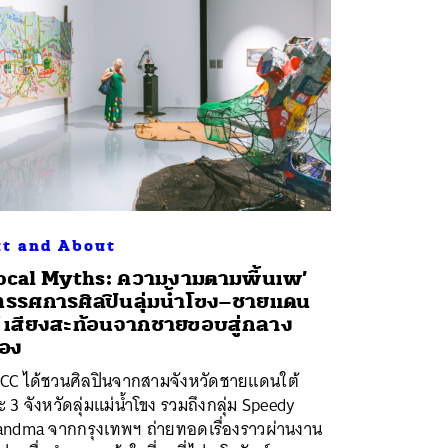
t and About
ocal Myths: ความงามตามพื้นเพ’
ทรรศการศิลปินลุ่มน้ำโขง–ชายแดน
้ เสียงสะท้อนจากชายขอบสู่กลาง
ือง
CC ได้ชวนศิลปินจากสามจังหวัดชายแดนใต้
 3 จังหวัดลุ่มแม่น้ำโขง รวมถึงกลุ่ม Speedy
andma จากกรุงเทพฯ ถ่ายทอดเรื่องราวผ่านงาน