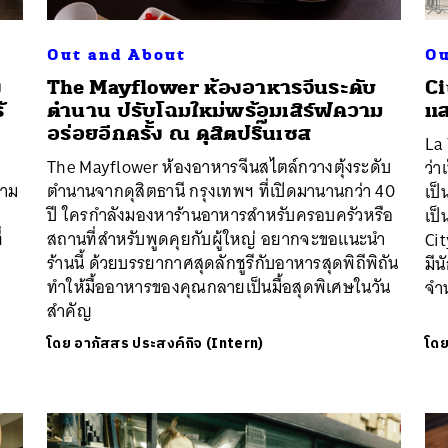
Out and About
Ou
ง
The Mayflower ห้องอาหารจีนระดับ
Ci
้
ตำนาน ปรับโฉมใหม่พร้อมเสิร์ฟความ
แส
อร่อยอีกครั้ง ณ ดุสิตปริ๊นเซส
La 
The Mayflower ห้องอาหารจีนสไตล์กวางตุ้งระดับ
ว่า
วาม
ตำนานจากดุสิตธานี กรุงเทพฯ ที่เปิดมานานกว่า 40
เป็
ปี ใครกำลังมองหาร้านอาหารสำหรับครอบครัวหรือ
เป็
่
สถานที่สำหรับพูดคุยกับผู้ใหญ่ อยากจะขอแนะนำ
Ci
ร้านนี้ ด้วยบรรยากาศสุดลักชูรีกับอาหารสุดพิถีพิถัน
มีน
ทำให้มื้ออาหารของคุณกลายเป็นมื้อสุดพิเศษในวัน
จำ
สำคัญ
โดย
อาภัสสร ประสงค์กิจ (Intern)
โด