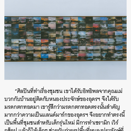
“ศิลปินที่ทำเรื่องชุมชน เขาได้รับอิทธิพลจากคุณแม่
บวกกับบ้านอยู่ติดกับหนองประจักษ์ของอุดรฯ จึงได้รับ
มรดกตกทอดมา เขารู้สึกว่ามรดกตกทอดตรงนั้นสำคัญ
มากกว่าความเป็นแลนด์มาร์กของอุดรฯ จึงอยากทำตรงนี้
เป็นพื้นที่ชุมชนสำหรับเด็กรุ่นใหม่ มีการทำเซรามิก เวิร์
กช็อป แล้วก็ให้เด็กๆ ช่วยกันถ่ายรูปพื้นที่หนองประจักษ์ที่