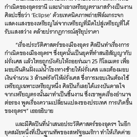
กำเนิดของอุดรธานี และนำเอาเหรียญตรามาสร้างเป็นงาน
ศิลปะชื่อว่า ‘Eclipse’ ด้วยเทคนิคภาพถ่ายฟิล์มกระจก
แสดงแสงของเหรียญไล่จากเหรียญที่มืดไปสู่เหรียญที่ได้
รับแสงสว่าง คล้ายปรากฏการณ์สุริยุปราคา
“
เรื่องประวัติศาสตร์ของเมืองอุดร ศิลปินทำเรื่องการ
กำเนิดของเมืองอุดรฯ ซึ่งยุคนั้นเป็นยุคที่ทำสนธิสัญญากับ
ฝรั่งเศส แล้วไทยถูกบังคับให้ถอยร่นมา 25 กิโลเมตร เพื่อ
มอบผืนดินฝั่งแม่น้ำโขงทางซ้ายให้ฝรั่งเศส และต้องมอบ
เงินจำนวน 3 ล้านฟรังก์ให้ฝรั่งเศส ซึ่งการมอบเงินต้องใช้
เหรียญเฉพาะเหรียญหนึ่ง ศิลปินก็เลยได้แรงบันดาลใจ
จากเหรียญตรงนั้นมาทำเป็นชิ้นงาน ซึ่งเขาพูดเรื่องอำนาจ
ต่อรอง พูดเรื่องความเปลี่ยนแปลงของประเทศ การเกิดขึ้น
ของอุดรฯ
” เธออธิบาย
และมีศิลปินที่นำเสนอประวัติศาสตร์ของอุดรฯ ในอีก
ยุคสมัยหนึ่งที่เป็นฐานทัพของสหรัฐอเมริกา ทำให้เกิดค่าย