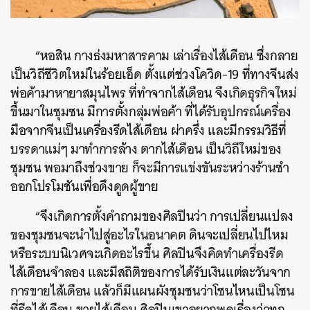
“หอสิน กางธ่งมหาสารคาม เล่าเรื่องไส้เดือน ซึ่งกลาย
เป็นวิถีชีวิตใหม่ในร้อยเอ็ด ตั้งแต่ช่วงโควิด-19 ที่ทางจีนส่ง
พ่อค้ามาหายาสมุนไพร ที่ทำจากไส้เดือน จึงเกิดธุรกิจใหม่
ขึ้นมาในชุมชน มีการตั้งกลุ่มพ่อค้า ที่ได้รับอุปกรณ์เครื่อง
มือจากจีนเป็นเครื่องรีดไส้เดือน ผ่าครึ่ง และมีกรรมวิธีที่
บรรดาแม่ๆ มาทำการล้าง ตากไส้เดือน เป็นวิถีใหม่ของ
ชุมชน พอมาถึงช่วงขาย ก็จะมีการแข่งขันระหว่างร้านชำ
ออกโปรโมชันเพื่อดึงดูดผู้ขาย
“จึงเกิดการตั้งคำถามของศิลปินว่า การเปลี่ยนแปลง
ของชุมชนจะนำไปสู่อะไรในอนาคต ดินจะเปลี่ยนไปไหม
หรือระบบนิเวศจะเกิดอะไรขึ้น ศิลปินจึงคิดทำเครื่องรีด
ไส้เดือนจำลอง และมีสถิติของการได้รับเงินแต่ละวันจาก
การขายไส้เดือน แล้วก็มีแผนผังชุมชนว่าโซนไหนเป็นโซน
ที่รีดไส้เดือน ขายไส้เดือน ศิลปินเขาอยากพูดเรื่องว่าทุก