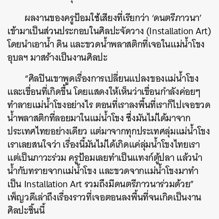
ผลงานของครูป้อมใช้เสียงที่เรียกว่า ‘ดนตรีภาวนา’
เข้ามาเป็นส่วนประกอบในศิลปะจัดวาง (Installation Art)
โดยนำเอาน้ำ ดิน และขวดน้ำพลาสติกที่เจอในแม่น้ำโขง
อุบลฯ มาสร้างเป็นงานศิลปะ
“ศิลปิน
เขาพูดเรื่องการเปลี่ยนแปลงของแม่น้ำโขง
และเขื่อนที่เกิดขึ้น โดยแสดงให้เห็นว่าเขื่อนกำลังค่อยๆ
ทำลายแม่น้ำโขงอย่างไร ตอนที่เราลงพื้นที่เราก็ไปเจอขวด
น้ำพลาสติกที่ลอยมาในแม่น้ำโขง ซึ่งมันไม่ได้มาจาก
ประเทศไทยอย่างเดียว แต่มาจากทุกประเทศลุ่มแม่น้ำโขง
เราเลยสนใจว่า เรื่องนี้มันไม่ได้เกิดแค่ลุ่มน้ำโขงไทยเรา
แต่เป็นภาวะร่วม ครูป้อมเลยทำเป็นแทงก์ตู้ปลา แล้วนำ
น้ำกับทรายจากแม่น้ำโขง และขวดจากแม่น้ำโขงมาทำ
เป็น
Installation Art
รวมถึงมีดนตรีภาวนาร่วมด้วย
”
เพ็ญวดีเล่าถึงเรื่องราวที่เจอตอนลงพื้นที่จนเกิดเป็นงาน
ศิลปะชิ้นนี้