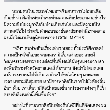
หลายคนในประเทศไทยอาจจินตนาการไม่ออกเสีย
ด้วยซ้ำว่า ศิลปินท้องถิ่นจะทำผลงานศิลปะออกมาอย่างไร
มีความยึดโยงผูกพันกับบ้านเกิดเช่นไร และมีความเป็น
สากลหรือไม่ สำหรับคำตอบของข้อสงสัยเหล่านี้อาจคลาย
ลงเมื่อได้มาเดินดูนิทรรศการ LOCAL MYTHS
“จริงๆ คนท้องถิ่นเรื่องเล่าเขาเยอะ ทั้งประวัติศาสตร์
ความเป็นจริงก็เยอะ พอคนเรามีเรื่องเล่าเยอะ และมี
วัฒนธรรมเฉพาะของแต่ละพื้นที่ เสน่ห์มันรุนแรงมาก เรา
ลงพื้นที่สามจังหวัดชายแดนใต้มานาน ยังเล่าไม่หมดเลย
แม้ว่าจะพาคนไปที่เดิม เราก็จะได้อะไรใหม่ๆ มาตลอด
เวลา เพราะมันรุ่มรวย เรามีการพาศิลปินจากไปยังท้องถิ่น
อื่นๆ ด้วย เราเห็นว่ามีศิลปินเยอะขึ้น หน่วยงานต่างๆ ก็เริ่ม
ตอบรับสิ่งเหล่านี้เพิ่มขึ้นด้วย”
อย่างไรก็ตามหากศิลปินท้องถิ่นได้มีพื้นที่จัดแสดงผล