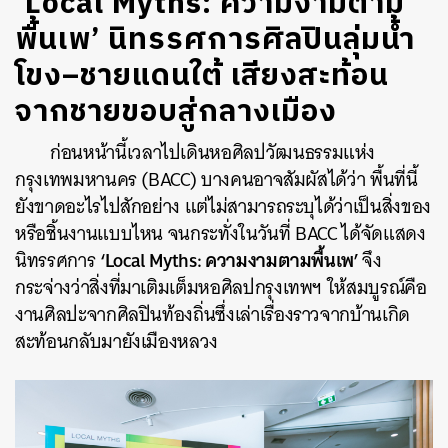
‘Local Myths: ความงามตาม
พื้นเพ’ นิทรรศการศิลปินลุ่มน้ำ
โขง–ชายแดนใต้ เสียงสะท้อน
จากชายขอบสู่กลางเมือง
ก่อนหน้านี้เวลาไปเดินหอศิลปวัฒนธรรมแห่ง
กรุงเทพมหานคร (BACC) บางคนอาจสัมผัสได้ว่า พื้นที่นี้
ยังขาดอะไรไปสักอย่าง แต่ไม่สามารถระบุได้ว่าเป็นสิ่งของ
หรือชิ้นงานแบบไหน จนกระทั่งในวันที่ BACC ได้จัดแสดง
‘Local Myths: ความงามตามพื้นเพ’
นิทรรศการ
จึง
กระจ่างว่าสิ่งที่มาเติมเต็มหอศิลปกรุงเทพฯ ให้สมบูรณ์คือ
งานศิลปะจากศิลปินท้องถิ่นซึ่งเล่าเรื่องราวจากบ้านเกิด
สะท้อนกลับมายังเมืองหลวง