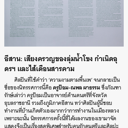
อีสาน: เสียงครวญของลุ่มน้ำโขง กำเนิดอุ
ดรฯ และไส้เดือนสารคาม
ศิลปินที่ใช้คำว่า ‘ความงามตามพื้นเพ’ จนกลายเป็น
ครูป้อม-ณพล ผาธรรม
ชื่อของนิทรรศการนี้คือ
ซึ่งภัณฑา
รักษ์เล่าว่า ครูป้อมเป็นอาจารย์ด้านดนตรีที่จังหวัด
อุบลราชธานี รวมถึงภูมิภาคอีสาน ทว่าศิลปินผู้นี้ชอบ
ทำงานที่บ้านเกิดตัวเองมากกว่าการทำงานในเมืองหลวง
เพราะฉะนั้น นิทรรศการครั้งนี้ที่ได้ผลงานของเขามาจัด
แสดงจึงเป็นเรื่องสุดพิเศษสำหรับคนรักดนตรีและศิลปะ