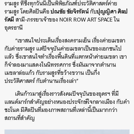
รามสูร ที่ซึ่งทุกวันนี้เป็น
พิพิธภัณฑ์ประวัติศาสตร์ค่าย
ปณชัย ชัยจิรรัตน์
ปุญญิศา ศิลป
รามสูร โดยศิลปินคือ
กับ
รัศมี
สามี-ภรรยาเจ้าของ NOIR ROW ART SPACE ใน
อุดรธานี
“เขาสนใจประเด็นเรื่องสงครามเย็น เรื่องค่ายเมขลา
กับค่ายรามสูร แต่ปัจจุบันค่ายเมขลาเป็นของเอกชนไป
แล้ว ซึ่งเขาสนใจทำเรื่องพื้นดินที่แตกหน้าค่ายเมขลา เขา
ก็จำลองมาแสดงในนิทรรศการ ซึ่งมันมาจากตำนาน
เมขลาล่อแก้ว กับรามสูรที่ขว้างขวาน เป็นกึ่ง
ประวัติศาสตร์ กับตำนานเรื่องเล่า”
เดินก้าวมาสู่เรื่องราวสังคมปัจจุบันของอุดรฯ ที่มี
แลนด์มาร์กสำคัญอย่างหนองประจักษ์ใจกลางเมือง กับคำ
ชะโนด มีศิลปินที่มองภาพสถานที่เหล่านี้เป็นมากกว่า
สถานที่สำคัญ