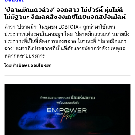
‘ปลาหมึกแถวล่าง’ ออกสาว ไม่ปาร์ตี้ หุ่นไม่ดี
ไม่มีฐานะ อีกเฉดสีของเกย์ไทยนอกสปอตไลต์
คำว่า ‘ปลาหมึก’ ในชุมชน LGBTQIA+ ถูกนำมาใช้แทน
ประชากรแต่ละคนในคอมมูฯ โดย ‘ปลาหมึกแถวบน’ หมายถึง
ประชากรที่เป็นที่ต้องการของตลาด ในขณะที่ ‘ปลาหมึกแถว
ล่าง’ หมายถึงประชากรที่เป็นที่ต้องการน้อยกว่าด้วยเหตุผล
หลากหลายประการ
โดย
ศิรอักษร จอมใบหยก