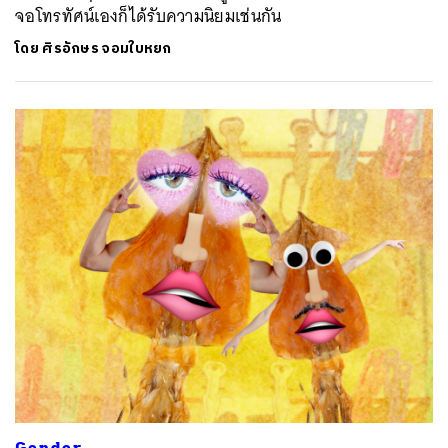
จอโทรทัศน์เองก็ได้รับความนิยมเช่นกัน
โดย
ศิรอักษร จอมใบหยก
Gender