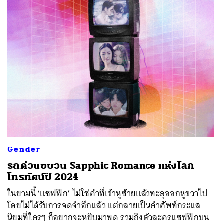
Gender
รถด่วนขบวน Sapphic Romance แห่งโลก
โทรทัศน์ปี 2024
ในยามนี้ ‘แซฟฟิก’ ไม่ใช่คำที่เข้าหูซ้ายแล้วทะลุออกหูขวาไป
โดยไม่ได้รับการจดจำอีกแล้ว แต่กลายเป็นคำศัพท์กระแส
นิยมที่ใครๆ ก็อยากจะหยิบมาพูด รวมถึงตัวละครแซฟฟิกบน