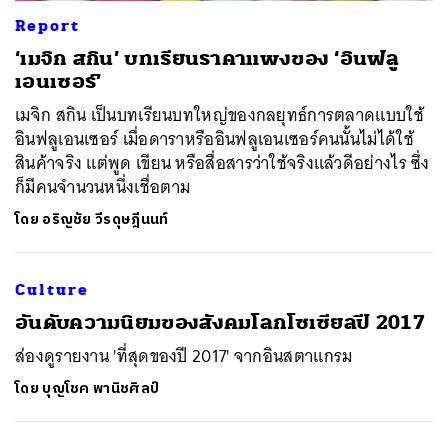
Report
‘เมจิก สกิน’ บทเรียนราคาแพงของ ‘อินฟลู
เอนเซอร์’
เมจิก สกิน เป็นบทเรียนบทใหญ่ของกลยุทธ์การตลาดแบบใช้
อินฟลูเอนเซอร์ เมื่อดาราหรืออินฟลูเอนเซอร์คนนั้นไม่ได้ใช้
สินค้าจริง แต่พูด เขียน หรือสื่อสารว่าใช้จริงแล้วดีอย่างไร ซึ่ง
ก็มีคนจำนวนหนึ่งเชื่อตาม
โดย
อริญชัย วีรดุษฎีนนท์
Culture
อันดับความนิยมของสังคมโลกโซเซียลปี 2017
ส่องดูรายงาน 'ที่สุดของปี 2017' จากอินสตาแกรม
โดย
บุญโชค พานิชศิลป์