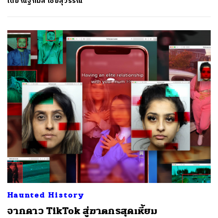
โดย
ณัฐกมล ไชยสุวรรณ
ค้นหา
SHARE
TWEET
LINE
EMAIL
Haunted History
จากดาว TikTok สู่ฆาตกรสุดเหี้ยม