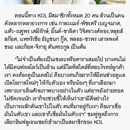
SHARE
TWEET
LINE
EMAIL
ตอนนี้ทาง KOL มีสมาชิกทั้งหมด 20 คน ล้วนเป็นคน
ดังหลากหลายวงการ เช่น กาละแมร์-พัชรศรี เบญจมาศ,
แต้ว-ณฐพร เตมีรักษ์, มิ้นต์-ชาลิดา วิจิตรวงศ์ทอง,หลุยส์
สก๊อต, แพทริเซีย ธัญชนก กู๊ด, พลอย-ชวพร เลาหพงศ์
ชนะ และก็อต-จิรายุ ตันตระกูล เป็นต้น
“ไม่จำเป็นต้องเป็นเซเลบหรือดาราเสมอไป บางคนไม่
ได้มีคนฟอลโลว์เป็นล้าน แต่มีไลฟ์สไตล์ที่ตอบโจทย์ลูกค้า
เรา คงต้องดูเป็นเคสไป คือบางคนก็อยากให้มีคนช่วยดูแล
เปิดโอกาสใหม่ๆ ให้กับตัวเอง หรือน้องๆ ที่เราเลือกมา
เพราะเราเห็นศักยภาพบางอย่างในตัว แต่อาจยังถ่ายทอด
ไม่ชัดเจนนัก เราก็จะช่วยชี้ให้เห็นว่าเขามีดีอย่างไร
เป็นการผลักดันเขาไปในตัว คนที่มาอยู่กับเรา คือเราเชื่อ
มั่นในตัวเขา และเขาก็เชื่อมั่นในตัวเรา” ชมพู่พูดถึงการ
เลือกอินฟลูเอนเซอร์เข้ามาเป็นสมาชิกของ KOL