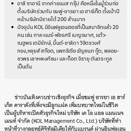
อาลี ซาอานี จากค่ายแมส กรุ๊ป คือหนึ่งในผู้ร่วมก่อ
ตั้งบริษัทร่วมกับ ชมพู่-อารยา เอ ฮาร์เก็ต ตั้งเป้าปี
หน้าบริษัทมีรายได้ 200 ล้านบาท
ปัจจุบัน KOL มีอินฟลูเอนเซอรที่เป็นสมาชิกแล้ว 20
คน เช่น กาละแมร์-พัชรศรี เบญจมาศ, แต้ว-
ณฐพร เตมีรักษ์, มิ้นต์-ชาลิดา วิจิตรวงศ์
ทอง,หลุยส์ สก๊อต, แพทริเซีย ธัญชนก กู๊ด, พลอย-
ชวพร เลาหพงศ์ชนะ และก็อต จิรายุ ตันตระกูล
เป็นต้น
ข่าวบันเทิงควบข่าวเชิงธุรกิจ เมื่อชมพู่ อารยา เอ ฮาร์
เก็ต ดาราดังที่เพิ่งจะมีลูกแฝด เพิ่มบทบาทใหม่ในชีวิต
เป็นผู้บริหารเปิดตัวธุรกิจใหม่ บริษัท เค โอ แอล แมนเนจ
เมนท์ จำกัด (KOL Management Co., Ltd.) บริษัทที่ทำ
หน้าที่วางกลยุทธ์ดิจิทัลมีเดียให้กับแบรนด์ ผ่านอินฟลูเอน