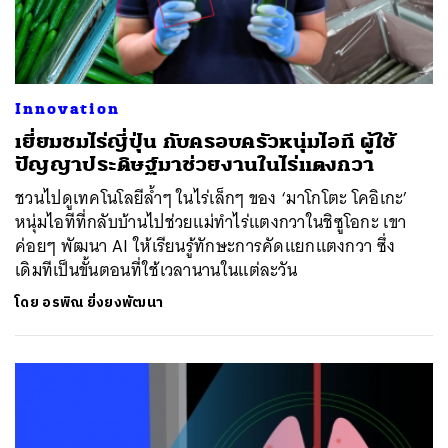
Innovation
เยี่ยมชมไร่ญี่ปุ่น กับครอบครัวหนุ่มไอที ผู้ใช้
ปัญญาประดิษฐ์มาช่วยงานในไร่แตงกวา
ชวนไปดูเทคโนโลยีล้ำๆ ในไร่เล็กๆ ของ ‘มาโกโตะ โคอิเกะ’
หนุ่มไอทีที่กลับบ้านไปช่วยแม่ทำไร่แตงกวาในชิซูโอกะ เขา
ค่อยๆ พัฒนา AI ให้เรียนรู้ทักษะการคัดแยกแตงกวา ซึ่ง
เดิมทีเป็นขั้นตอนที่ใช้เวลานานในแต่ละวัน
โดย
อรพิณ ยิ่งยงพัฒนา