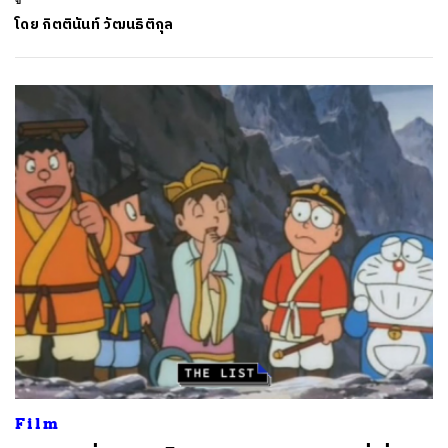
โดย
กิตตินันท์ วัฒนธิติกุล
ค้นหา
SHARE
TWEET
LINE
EMAIL
Film