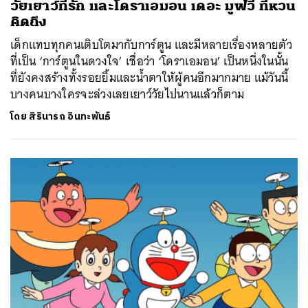
วัยเยาว์ที่รัก และโดราเอมอน เดอะ มูฟวี่ ที่หวน
คิดถึง
เด็กแทบทุกคนเติบโตมากับการ์ตูน และมีหลายเรื่องหลายตัว
ที่เป็น ‘การ์ตูนในดวงใจ’ เชื่อว่า ‘โดราเอมอน’ เป็นหนึ่งในนั้น
ที่ยังคงสร้างทั้งรอยยิ้มและน้ำตาให้ผู้คนอีกมากมาย แม้วันนี้
บางคนบางใครจะล่วงเลยเยาว์วัยไปนานแล้วก็ตาม
โดย
สิรินารถ อินทะพันธ์