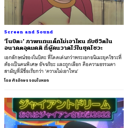
Screen and Sound
‘โนบิตะ’ ภาพแทนเด็กไม่เอาไหน กับชีวิตใน
อนาคตอุดมคติ ที่ผู้คนวาดไว้ในยุคโชวะ
เอกลักษณ์ของโนบิตะ ที่โดดเด่นกว่าพระเอกอนิเมะยุคโชวะที่
ต้องเป็นคนพิเศษ อัจฉริยะ และถูกเลือก คือความธรรมดา
สามัญที่มีชื่อเรียกว่า ‘ความไม่เอาไหน’
โดย
ศิรอักษร จอมใบหยก