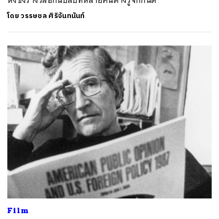
โดย
วรรษชล ศิริจันทนันท์
Film