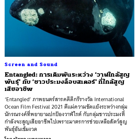
Screen and Sound
Entangled: การเดิมพันระหว่าง ‘วาฬใกล้สูญ
พันธุ์’ กับ ‘ชาวประมงล็อบสเตอร์’ ที่ใกล้สูญ
เสียอาชีพ
‘Entangled’ ภาพยนตร์สารคดีดีกรีรางวัล International
Ocean Film Festival 2021 ตีแผ่ความขัดแย้งระหว่างกลุ่ม
นักรณรงค์ที่พยายามปกป้องวาฬไรต์ กับกลุ่มชาวประมงที่
กำลังจะสูญเสียอาชีพไปเพราะมาตรการช่วยเหลือสัตว์สูญ
พันธ์ุอันเข้มงวด