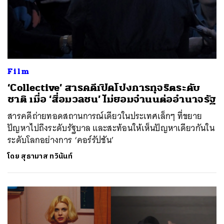
Film
‘Collective’ สารคดีเปิดโปงการทุจริตระดับ
ชาติ เมื่อ ‘สื่อมวลชน’ ไม่ยอมจำนนต่ออำนาจรัฐ
สารคดีถ่ายทอดสถานการณ์เดียวในประเทศเล็กๆ ที่ขยาย
ปัญหาไปถึงระดับรัฐบาล และสะท้อนให้เห็นปัญหาเดียวกันใน
ระดับโลกอย่างการ ‘คอร์รัปชัน’
โดย
สุธามาส ทวินันท์