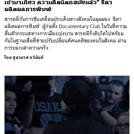
เข้ามาเกี่ยว ความคิดนี้ตกสมัยแล้ว” ธิดา
ผลิตผลการพิมพ์
สารคดีกับการขับเคลื่อนประเด็นทางสังคมในมุมมอง ‘ธิดา
ผลิตผลการพิมพ์’ ผู้ก่อตั้ง Documentary Club ในวันที่ความ
ตื่นตัวกระแสทางการเมืองเบ่งบาน สารคดีก็เติบโตไปพร้อม
กันในฐานะสื่อที่ช่วยปรับเปลี่ยนทัศนคติของคนในสังคม ผ่าน
การบอกเล่าความจริง
โดย
สุธามาส ทวินันท์
ค้นหา
SHARE
TWEET
LINE
EMAIL