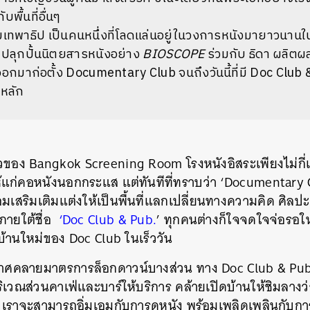
พื้นที่อื่นๆ
ริมเทพาธิป เป็นคนหนึ่งที่โลดแล่นอยู่ในวงการหนังมายาวนาน
มปลุกปั้นนิตยสารหนังอย่าง
BIOSCOPE
ร่วมกับ ธิดา ผลิตผล
กมาก่อตั้ง Documentary Club จนถึงวันนี้ที่มี Doc Club &
็นหลัก
ของ Bangkok Screening Room โรงหนังอิสระเพียงไม่กี่
แก่คอหนังนอกกระแส แต่ทันทีที่ทราบว่า ‘Documentary C
้อมเสริมเติมแต่งให้เป็นพื้นที่แลกเปลี่ยนทางความคิด ศิลป
 ภายใต้ชื่อ
‘Doc Club & Pub.
’ ทุกคนต่างก็ใจจดใจจ่อรอใ
ฉมบ้านใหม่ของ Doc Club ในเร็ววัน
าศคลายมาตรการล็อกดาวน์บางส่วน ทาง Doc Club & Pub. ที
ริเวณส่วนคาเฟ่และบาร์ให้บริการ คล้ายเปิดบ้านให้ชิมลางว่
าจะสามารถอิ่มเอมกับการดูหนัง พร้อมเพลิดเพลินกับการมี