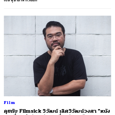
โดย
สุธามาส ทวินันท์
Film
คุยกับ Filmsick วิวัฒน์ เลิศวิวัฒน์วงศา “หนัง