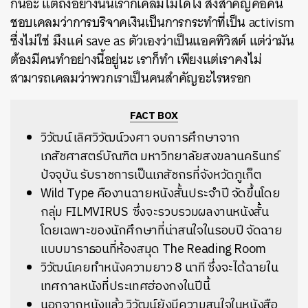
กันอะ แต่ถึงอย่างนั้นเราก็เคลมไม่ได้ไง สิ่งสำคัญคือคน
ชอบเคลมว่าการบริจาคเงินเป็นการกระทำที่เป็น activism
ซึ่งไม่ใช่ มึงแค่ save as ตัวเองว่าเป็นแอคทิวิสต์ แต่ว่ามัน
ต้องมีคนทำอย่างนี้อยู่นะ เราก็ทำ เพียงแต่เราคงไม่
สามารถเคลมว่าพวกเราเป็นคนสำคัญอะไรหรอก
FACT BOX
วิวัฒน์ เลิศวิวัฒน์วงศา จบการศึกษาจาก
เภสัชศาสตร์บัณฑิต มหาวิทยาลัยสงขลานครินทร์
ปัจจุบัน รับราชการเป็นเภสัชกรที่จังหวัดภูเก็ต
Wild Type คืองานฉายหนังสั้นประจำปี จัดขึ้นโดย
กลุ่ม FILMVIRUS ซึ่งจะรวบรวมผลงานหนังสั้น
โดยเฉพาะของนักศึกษาที่น่าสนใจในรอบปี จัดฉาย
แบบมาราธอนที่ห้องสมุด The Reading Room
วิวัฒน์เคยทำหนังความยาว 8 นาที ซึ่งจะได้ฉายใน
เทศกาลหนังที่ประเทศฮ่องกงในปีนี้
นอกจากหนังแล้ว วิวัฒน์ยังมีความสนใจในหนังสือ