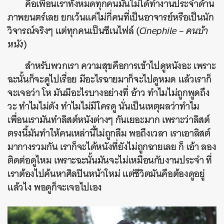
คือเพื่อนเราทั้งหมดทุกคนมันไม่ได้ทำงานประจำด้าน
ภาพยนตร์เลย ยกเว้นแค่ไม่กี่คนที่เป็นอาจารย์หรือเป็นนัก
วิจารณ์จริงๆ แต่ทุกคนเป็นซีเนไฟล์ (
Cinephile – คนบ้า
หนัง
)
สำหรับพวกเรา ความสุขคือการเข้าไปดูหนังอะ เพราะ
ฉะนั้นก็จะดูไปเรื่อย มีอะไรฉายมาก็จะไปดูหมด แล้วเราก็
จะเจอว่า โห มันมีอะไรบางอย่างที่ อ้าว ทำไมไม่ถูกพูดถึง
วะ ทำไมไม่ดัง ทำไมไม่มีใครดู นั่นเป็นเหตุผลว่าทำไม
เพื่อนเรามันทำลิสต์หนังต่างๆ กันเยอะมาก เพราะว่าลิสต์
ตรงนี้มันทำให้คนเหล่านี้ไม่ถูกลืม พอถึงเวลา เราเอาลิสต์
มากางรวมกัน เราก็จะได้หนังที่ยังไม่ถูกฉายเลย ก็ เอ้า ลอง
ติดต่อดูไหม เพราะฉะนั้นมันจะไม่เหมือนกับงานประจำ ที่
เราต้องไปค้นหาศิลปินหน้าใหม่ แต่ชีวิตมันคือต้องดูอยู่
แล้วไง พอดูก็จะเจอไปเอง