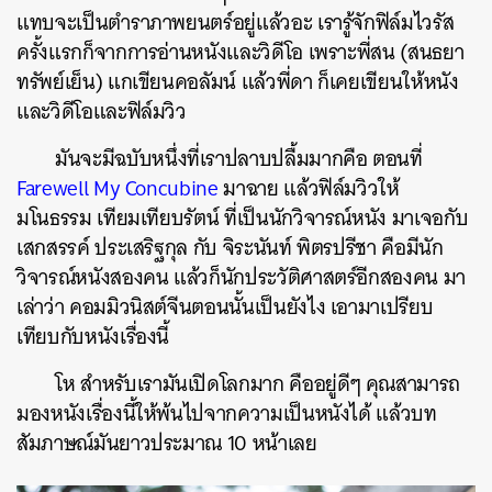
แทบจะเป็นตำราภาพยนตร์อยู่แล้วอะ เรารู้จักฟิล์มไวรัส
ครั้งแรกก็จากการอ่านหนังและวิดีโอ เพราะพี่สน (สนธยา
ทรัพย์เย็น) แกเขียนคอลัมน์ แล้วพี่ดา ก็เคยเขียนให้หนัง
และวิดีโอและฟิล์มวิว
มันจะมีฉบับหนึ่งที่เราปลาบปลื้มมากคือ ตอนที่
Farewell My Concubine
มาฉาย แล้วฟิล์มวิวให้
มโนธรรม เทียมเทียบรัตน์ ที่เป็นนักวิจารณ์หนัง มาเจอกับ
เสกสรรค์ ประเสริฐกุล กับ จิระนันท์ พิตรปรีชา คือมีนัก
วิจารณ์หนังสองคน แล้วก็นักประวัติศาสตร์อีกสองคน มา
เล่าว่า คอมมิวนิสต์จีนตอนนั้นเป็นยังไง เอามาเปรียบ
เทียบกับหนังเรื่องนี้
โห สำหรับเรามันเปิดโลกมาก คืออยู่ดีๆ คุณสามารถ
มองหนังเรื่องนี้ให้พ้นไปจากความเป็นหนังได้ แล้วบท
สัมภาษณ์มันยาวประมาณ 10 หน้าเลย