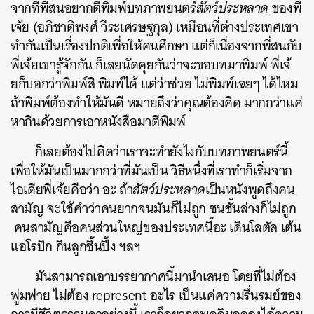
จากที่พี่สนอยากตีพิมพ์บทภาพยนตร์
สัตว์ประหลาด
ของพี่
เจ้ย (อภิชาติพงศ์ วีระเศรษฐกุล) เหมือนที่ต่างประเทศเขา
ทำกันเป็นเรื่องปกติเพื่อให้คนศึกษา แต่ก็เนื่องจากพี่สนกับ
พี่เจ้ยเขารู้จักกัน ก็เลยนัดคุยกันว่าจะขอบทมาพิมพ์ พี่เจ้
ยก็บอกว่าพิมพ์สิ พิมพ์ได้ แต่ว่าช่วย ไม่พิมพ์เฉยๆ ได้ไหม
ถ้าพิมพ์ต้องทำให้มันดี หมายถึงว่าคุณต้องคิด มากกว่าแค่
หากินด้วยการเอาหนังสือมาตีพิมพ์
ก็เลยต้องไปคิดว่าเราจะทำยังไงกับบทภาพยนตร์นี้
เพื่อให้มันเป็นมากกว่าที่มันเป็น วิธีหนึ่งที่เราทำก็เริ่มจาก
ไอเดียพี่เจ้ยคือว่า อะ ถ้า
สัตว์ประหลาด
เป็นหนังพูดถึงคน
สามัญ จะใช้คำว่าคนยากจนมันก็ไม่ถูก ชนชั้นล่างก็ไม่ถูก
คนสามัญคือคนส่วนใหญ่ของประเทศนี้อะ เดินโลตัส เต้น
แอโรบิก กินลูกชิ้นปิ้ง ฯลฯ
มันสามารถเอาบรรยากาศนี้มานำเสนอ โดยที่ไม่ต้อง
ฟูมฟาย ไม่ต้อง represent อะไร เป็นแค่ความรื่นรมย์ของ