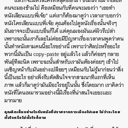
แล้วก็จะมีตัวละครที่หลุดออกมา ซึ่งมันง่ายมากเลยที่
คนจะมองข้ามไป คือเหมือนกับที่คนจะมองว่า “เธอทำ
หนังเลียนแบบพี่เจ้ย” แต่เราก็ต้องมาดูว่า เวลาเราบอกว่า
หนังใครเลียนแบบพี่เจ้ย คุณต้องไปดูหนังเรื่องนั้นจริงๆ
มันอาจจะเป็นแบบอื่นก็ได้ แต่คุณมองมันแค่ผิวรึเปล่า
เพราะฉะนั้นเราก็เลยไม่ค่อยมีปัญหาเรื่องเวลาคนพูดว่าคน
นั้นทำหนังตามคนนี้อะไรอย่างนี้ เพราะว่าศิลปะหรืออะไร
พวกนี้มันเป็น copy-paste อยู่แล้วไง แล้วก็ค่อยๆ กลาย
พันธุ์ทีละนิด เพราะฉะนั้นสำหรับเรามันต้องค่อยๆ เข้าไป
เผชิญหน้ากับมันอย่างเปลือยๆ เหมือนกับไม่รู้มาก่อนว่าสิ่ง
นี้เป็นอะไร อย่าเพิ่งรีบตัดสินใจจากสามนาทีแรกที่เห็น
ภาพ แล้วก็มาดูว่ามันมีอะไรอยู่ในนั้น ซึ่งโดยมาก เราคิดว่า
หนังที่โดนเหมารวมอย่างนี้มีเรื่องที่น่าสนใจเยอะแยะ
มากมาย
คุณคิดเห็นอย่างไรกับหนังที่ปราศจากการเมืองไปเลย ไม่ว่าจะโดย
ตั้งใจหรือไม่ตั้งใจก็ตาม