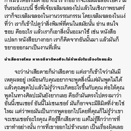
การมีชีวิตธรรมดาอย่างนี้ เราก็อยากจะเฉลิมฉลองไอ้ความ
รื่นรมย์แบบนี้ ซึ่งพี่เจ้ยเฉลิมฉลองไปแล้วในเชิงภาพยนตร์
เราก็จะเฉลิมฉลองในงานวรรณกรรม โดยเฉลิมฉลองในแง่
ที่ว่า เราก็เข้าไปดูว่าสิ่งพิมพ์ที่คนในสมัยนั้น อ่าน สนใจ
ชอบ คืออะไร แล้วเราก็เอาสิ่งนั้นอะมาใช้ เช่น หนังสือ
แปลก หนังสือบางกอก เราก็คิดจากอันนั้นมา แล้วมันก็
ขยายออกมาเป็นงานที่เห็น
น่าเสียดายไหม หากอภิชาติพงศ์จะไม่ทำหนังในเมืองไทยแล้ว
จะว่าน่าเสียดายก็น่าเสียดาย แต่เราก็เข้าใจว่ามันมี
เหตุผลอยู่ เหมือนกับคุณอยากจะพูดสิ่งนี้แต่มันพูดไม่ได้
แล้วคุณพูดไปแล้วไม่รู้ว่าจะเกิดอะไรขึ้นกับคุณ ต่อให้คุณ
พูดในทางศิลปะมันยังยากเลย คือถ้ามันตรงไปตรงมาว่า
อันนี้เซนเซอร์ อันนี้ไม่เซนเซอร์ มันก็อาจจะมีลิมิตที่ง่ายใช่
ไหม แต่ว่าพอมันเป็นการพูดออกไปโดยที่คุณก็ไม่รู้ว่าเขา
จะเซนเซอร์อะไรคุณ คือรู้สึกเสียดาย แต่ไม่รู้สึกว่าการที่
เขาทำอย่างนั้น การที่เขาออกไปข้างนอก เป็นเรื่องผิดเลย