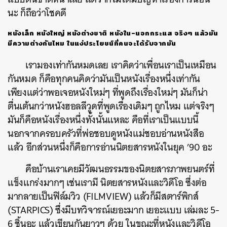
นะ ก็ถือว่าโชคดี
หนังเล็ก หนังใหญ่ หนังต่างชาติ หนังใน-นอกกระแส จริงๆ แล้วมัน
มีความต่างกันไหม ในแง่ประโยชน์ที่คนจะได้รับจากมัน
เรามองเท่ากันหมดเลย เราคิดว่าเพื่อนเราเป็นเหมือน
กันหมด ก็คือทุกคนคิดว่ามันเป็นหนังเรื่องหนึ่งเท่ากัน
เพียงแต่ว่าพอเจอหนังใหม่ๆ ที่พูดถึงเรื่องใหม่ๆ มันก็น่า
ตื่นเต้นกว่าหนังฮอลลีวูดที่พูดเรื่องเดิมๆ ถูกไหม แต่จริงๆ
มันก็คือหนังเรื่องหนึ่งทั้งนั้นแหละ คือที่เราเป็นแบบนี้
นอกจากครอบครัวที่พ่อชอบดูหนังแม่ชอบอ่านหนังสือ
แล้ว อีกส่วนหนึ่งก็คือการอ่านนิตยสารหนังในยุค ’90 อะ
คือบ้านเราเคยมีวัฒนธรรมของนิตยสารภาพยนตร์ที่
แข็งแกร่งมากๆ เช่นเรามี นิตยสารหนังและวิดีโอ ซึ่งต่อ
มากลายเป็นฟิล์มวิว (FILMVIEW) แล้วก็มีสตาร์พิกส์
(STARPICS) ซึ่งมีบทวิจารณ์เยอะมาก เยอะแบบ เล่มละ 5-
6 ชิ้นอะ แล้วเขียนกันยาวๆ ด้วย ในขณะที่หนังและวิดีโอ