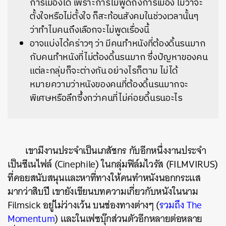
การเมืองได้ เพราะการไม่พูดถึงการเมือง ไม่ว่าจะ
ตั้งใจหรือไม่ตั้งใจ ก็สะท้อนสังคมในช่วงเวลานั้นๆ
ว่าทำไมคนถึงเลือกจะไม่พูดเรื่องนี้
อาจแบ่งได้คร่าวๆ ว่า มีคนทำหนังที่ต้องดิ้นรนมาก
กับคนทำหนังที่ไม่ต้องดิ้นรนมาก ซึ่งปัญหาของคน
แต่ละกลุ่มก็จะต่างกัน อย่างไรก็ตาม ไม่ได้
หมายความว่าหนังของคนที่ต้องดิ้นรนมากจะ
พิเศษหรือลึกซึ้งกว่าคนที่ไม่ค่อยดิ้นรนอะไร
เขามีงานประจำเป็นเภสัชกร กับอีกหนึ่งงานประจำ
เป็นซีเนไฟล์ (Cinephile) ในกลุ่มฟิล์มไวรัส (FILMVIRUS)
ที่คอยสนับสนุนและหาที่ทางให้คนทำหนังนอกกระแส
มากว่าสิบปี เขายังเขียนบทความเกี่ยวกับหนังในนาม
Filmsick อยู่ไม่ว่างเว้น บนช่องทางต่างๆ (
รวมถึง The
Momentum
) และในเฟซบุ๊กส่วนตัวอีกหลายต่อหลาย