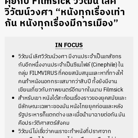
คุยกับ Filmsick วิวัฒน์ เลิศ
วิวัฒน์วงศา “หนังทุกเรื่องเท่า
กัน หนังทุกเรื่องมีการเมือง”
IN FOCUS
วิวัฒน์ เลิศวิวัฒน์วงศา มีงานประจำเป็นเภสัชกร
กับอีกหนึ่งงานประจำเป็นซีเนไฟล์ (Cinephile) ใน
กลุ่ม FILMVIRUS ที่คอยสนับสนุนและหาที่ทางให้
คนทำหนังนอกกระแสมากว่าสิบปี ทั้งยังมีงาน
เขียนเกี่ยวกับภาพยนตร์อีกมากในนาม Filmsick
สำหรับเขา หนังได้สะท้อนเรื่องราวของยุคสมัยและ
มีลักษณะเฉพาะของมัน หนังไทยยุคก่อนและหลัง
รัฐประหารก็แตกต่าง และเมื่อนำมาฉายต่อกัน มัน
คือประวัติศาสตร์สังคม
วิวัฒน์ไม่เชื่อว่าคนเราจะทำหนังที่ปราศจาก