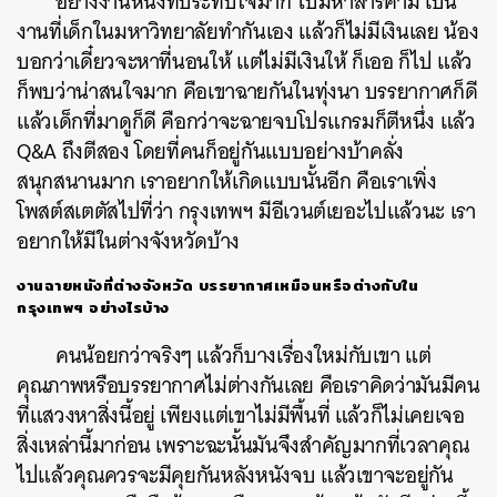
อย่างงานหนึ่งที่ประทับใจมาก ไปมหาสารคาม เป็น
งานที่เด็กในมหาวิทยาลัยทำกันเอง แล้วก็ไม่มีเงินเลย น้อง
บอกว่าเดี๋ยวจะหาที่นอนให้ แต่ไม่มีเงินให้ ก็เออ ก็ไป แล้ว
ก็พบว่าน่าสนใจมาก คือเขาฉายกันในทุ่งนา บรรยากาศก็ดี
แล้วเด็กที่มาดูก็ดี คือกว่าจะฉายจบโปรแกรมก็ตีหนึ่ง แล้ว
Q&A ถึงตีสอง โดยที่คนก็อยู่กันแบบอย่างบ้าคลั่ง
สนุกสนานมาก เราอยากให้เกิดแบบนั้นอีก คือเราเพิ่ง
โพสต์สเตตัสไปที่ว่า กรุงเทพฯ มีอีเวนต์เยอะไปแล้วนะ เรา
อยากให้มีในต่างจังหวัดบ้าง
งานฉายหนังที่ต่างจังหวัด บรรยากาศเหมือนหรือต่างกับใน
กรุงเทพฯ อย่างไรบ้าง
คนน้อยกว่าจริงๆ แล้วก็บางเรื่องใหม่กับเขา แต่
คุณภาพหรือบรรยากาศไม่ต่างกันเลย คือเราคิดว่ามันมีคน
ที่แสวงหาสิ่งนี้อยู่ เพียงแต่เขาไม่มีพื้นที่ แล้วก็ไม่เคยเจอ
สิ่งเหล่านี้มาก่อน เพราะฉะนั้นมันจึงสำคัญมากที่เวลาคุณ
ไปแล้วคุณควรจะมีคุยกันหลังหนังจบ แล้วเขาจะอยู่กัน
ค้นหา