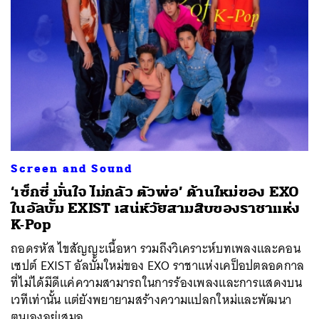
Screen and Sound
‘เซ็กซี่ มั่นใจ ไม่กลัว ตัวพ่อ’ ด้านใหม่ของ EXO
ในอัลบั้ม EXIST เสน่ห์วัยสามสิบของราชาแห่ง
K-Pop
ถอดรหัส ไขสัญญะเนื้อหา รวมถึงวิเคราะห์บทเพลงและคอน
เซปต์ EXIST อัลบั้มใหม่ของ EXO ราชาแห่งเคป็อปตลอดกาล
ที่ไม่ได้มีดีแค่ความสามารถในการร้องเพลงและการแสดงบน
เวทีเท่านั้น แต่ยังพยายามสร้างความแปลกใหม่และพัฒนา
ตนเองอยู่เสมอ