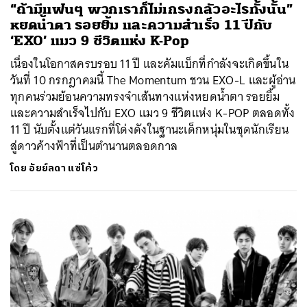
“ถ้ามีแฟนๆ พวกเราก็ไม่เกรงกลัวอะไรทั้งนั้น”
หยดน้ำตา รอยยิ้ม และความสำเร็จ 11 ปีกับ
‘EXO’ แมว 9 ชีวิตแห่ง K-Pop
เนื่องในโอกาสครบรอบ 11 ปี และคัมแบ็กที่กำลังจะเกิดขึ้นใน
วันที่ 10 กรกฎาคมนี้ The Momentum ชวน EXO-L และผู้อ่าน
ทุกคนร่วมย้อนความทรงจำเส้นทางแห่งหยดน้ำตา รอยยิ้ม
และความสำเร็จไปกับ EXO แมว 9 ชีวิตแห่ง K-POP ตลอดทั้ง
11 ปี นับตั้งแต่วันแรกที่โด่งดังในฐานะเด็กหนุ่มในชุดนักเรียน
สู่ดาวค้างฟ้าที่เป็นตำนานตลอดกาล
โดย
อัยย์ลดา แซ่โค้ว