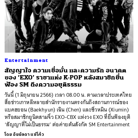
Entertainment
สัญญาใจ ความเชื่อมั่น และความรัก อนาคต
ของ ‘EXO’ ราชาแห่ง K-POP หลังสมาชิกยื่น
ฟ้อง SM ถึงความอยุติธรรม
วันนี้ (1 มิถุนายน 2566) เวลา 08.00 น. ตามเวลาประเทศไทย
สื่อข่าวเกาหลีหลายสำนักรายงานตรงกันถึงสถานการณ์ของ
แบคฮยอน (Baekhyun) เฉิน (Chen) และซิ่วหมิน (Xiumin)
หรือสมาชิกยูนิตสามจิ๋ว EXO-CBX แห่งวง EXO ที่ยื่นฟ้องยุติ
‘สัญญาที่ไม่เป็นธรรม’ ต่อค่ายต้นสังกัด SM Entertainment
โดย
อัยย์ลดา แซ่โค้ว