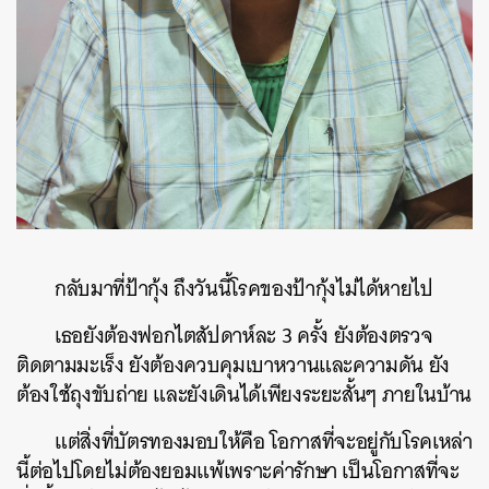
กลับมาที่ป้ากุ้ง ถึงวันนี้โรคของป้ากุ้งไม่ได้หายไป
เธอยังต้องฟอกไตสัปดาห์ละ 3 ครั้ง ยังต้องตรวจ
ติดตามมะเร็ง ยังต้องควบคุมเบาหวานและความดัน ยัง
ต้องใช้ถุงขับถ่าย และยังเดินได้เพียงระยะสั้นๆ ภายในบ้าน
แต่สิ่งที่บัตรทองมอบให้คือ โอกาสที่จะอยู่กับโรคเหล่า
นี้ต่อไปโดยไม่ต้องยอมแพ้เพราะค่ารักษา เป็นโอกาสที่จะ