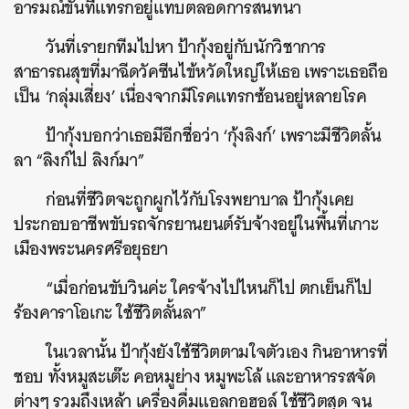
อารมณ์ขันที่แทรกอยู่แทบตลอดการสนทนา
วันที่เรายกทีมไปหา ป้ากุ้งอยู่กับนักวิชาการ
สาธารณสุขที่มาฉีดวัคซีนไข้หวัดใหญ่ให้เธอ เพราะเธอถือ
เป็น ‘กลุ่มเสี่ยง’ เนื่องจากมีโรคแทรกซ้อนอยู่หลายโรค
ป้ากุ้งบอกว่าเธอมีอีกชื่อว่า ‘กุ้งลิงก์’ เพราะมีชีวิตลั้น
ลา “ลิงก์ไป ลิงก์มา”
ก่อนที่ชีวิตจะถูกผูกไว้กับโรงพยาบาล ป้ากุ้งเคย
ประกอบอาชีพขับรถจักรยานยนต์รับจ้างอยู่ในพื้นที่เกาะ
เมืองพระนครศรีอยุธยา
“เมื่อก่อนขับวินค่ะ ใครจ้างไปไหนก็ไป ตกเย็นก็ไป
ร้องคาราโอเกะ ใช้ชีวิตลั้นลา”
ในเวลานั้น ป้ากุ้งยังใช้ชีวิตตามใจตัวเอง กินอาหารที่
ชอบ ทั้งหมูสะเต๊ะ คอหมูย่าง หมูพะโล้ และอาหารรสจัด
ต่างๆ รวมถึงเหล้า เครื่องดื่มแอลกอฮอล์ ใช้ชีวิตสุด จน