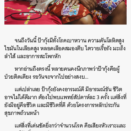
จนถึงวันนี้ ป้ากุ้งมีทั้งโรคเบาหวาน ความดันโลหิตสูง
ไขมันในเลือดสูง หลอดเลือดสมองตีบ ไตวายเรื้อรัง มะเร็ง
ลำไส้ และอาการสะโพกหัก
หากอ่านถึงตรงนี้ หลายคนคงนึกภาพว่าป้ากุ้งคือผู้
ป่วยติดเตียง รอวันจะจากไปอย่างสงบ…
แต่เปล่าเลย ป้ากุ้งยังคงอารมณ์ดี มีอารมณ์ขัน ชีวิต
อาจไม่ได้ดีมาก ต้องไปพบแพทย์สัปดาห์ละ 3 ครั้ง แต่สิ่งที่
ยังมีอยู่คือชีวิต และมีชีวิตที่ดี ด้วยโครงการหลักประกัน
สุขภาพถ้วนหน้า
แต่สิ่งที่เด่นชัดยิ่งกว่าจำนวนโรค คือเสียงหัวเราะและ