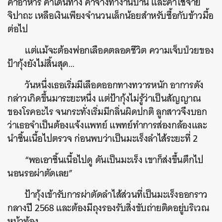
ค่าอาหาร ค่าเดินทาง ค่าจ้างทำงานบ้าน และค่าใช้จ่าย
จิปาถะ เหลือเงินเพียงจำนวนเล็กน้อยสำหรับซื้อกับข้าวมื้อ
ต่อไป
แต่แม้จะต้องฟอกเลือดตลอดชีวิต ความเจ็บป่วยของ
ป้ากุ้งยังไม่สิ้นสุด…
วันหนึ่งเธอเริ่มมีเลือดออกทางทวารหนัก อาการดัง
ค้นหา
กล่าวเกิดขึ้นมาระยะหนึ่ง แต่ป้ากุ้งไม่รู้ว่าเป็นสัญญาณ
SHARE
TWEET
LINE
EMAIL
ของโรคอะไร จนกระทั่งเริ่มมีกลิ่นผิดปกติ ลูกสาวจึงบอก
ว่าเธอจำเป็นต้องแจ้งแพทย์ แพทย์ทำการส่องกล้องและ
นำชิ้นเนื้อไปตรวจ ก่อนพบว่าเป็นมะเร็งลำไส้ระยะที่ 2
“พอเอาชิ้นเนื้อไปดู ดันเป็นมะเร็ง เขาก็ส่งขึ้นตึกไป
นอนรอผ่าตัดเลย”
ป้ากุ้งเข้ารับการผ่าตัดลำไส้ส่วนที่เป็นมะเร็งออกราว
กลางปี 2568 และต้องมีถุงรองรับสิ่งขับถ่ายติดอยู่บริเวณ
หน้าท้อง