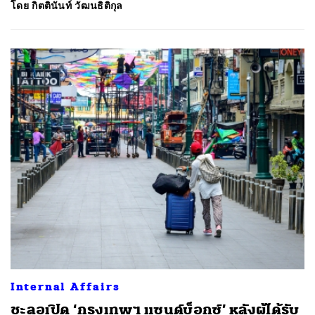
โดย
กิตตินันท์ วัฒนธิติกุล
Internal Affairs
ชะลอเปิด ‘กรุงเทพฯ แซนด์บ็อกซ์’ หลังผู้ได้รับ