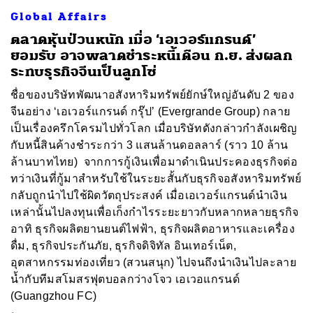
Global Affairs
ตลาดหุ้นป่วนหนัก เมื่อ ‘เอเวอร์แกรนด์’
ยอมรับ อาจพลาดชำระหนี้เดือน ก.ย. ส่งผลก
ระทบธุรกิจจีนเป็นลูกโซ่
ชื่อของบริษัทพัฒนาอสังหาริมทรัพย์ยักษ์ใหญ่อันดับ 2 ของ
จีนอย่าง ‘เอเวอร์แกรนด์ กรุ๊ป’ (Evergrande Group) กลาย
เป็นเรื่องครึกโครมไปทั่วโลก เมื่อบริษัทดังกล่าวกำลังเผชิญ
กับหนี้สินค้างชำระกว่า 3 แสนล้านดอลลาร์ (ราว 10 ล้าน
ล้านบาทไทย) จากการกู้เงินเพื่อมาดำเนินประคองธุรกิจต่อ
ทว่าเงินที่กู้มาสำหรับใช้ในระยะสั้นกับธุรกิจอสังหาริมทรัพย์
กลับถูกนำไปใช้ผิดวัตถุประสงค์ เมื่อเอเวอร์แกรนด์นำเงิน
เหล่านั้นไปลงทุนเพื่อเก็งกำไรระยะยาวกับหลากหลายธุรกิจ
อาทิ ธุรกิจผลิตยานยนต์ไฟฟ้า, ธุรกิจผลิตอาหารและเครื่อง
ดื่ม, ธุรกิจประกันภัย, ธุรกิจดิจิทัล อินเทอร์เน็ต,
อุตสาหกรรมท่องเที่ยว (สวนสนุก) ไปจนถึงนำเงินไปละลาย
น้ำกับทีมสโมสรฟุตบอลกว่างโจว เอเวอแกรนด์
ค้นหา
(Guangzhou FC)
SHARE
TWEET
LINE
EMAIL