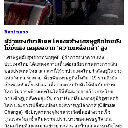
Business
ผู้ว่าแบงก์ชาติเผย โครงสร้างเศรษฐกิจไทยยัง
ไม่มั่นคง เหตุผลจาก ‘ความเหลื่อมล้ำ’ สูง
‘เศรษฐพุฒิ สุทธิวาทนฤพุฒิ’ ผู้ว่าการธนาคารแห่ง
ประเทศไทย ได้แสดงความเห็นต่อเสถียรภาพทางการเงิน
ของประเทศไทย ณ เวลานี้ไว้ว่าประเทศไทยกำลังอยู่ในช่วง
แห่ง ‘ความท้าทาย’ ด้วยพิษเศรษฐกิจโควิด -19 รวมถึงยัง
เป็นช่วงหัวเลี้ยวหัวต่อ เมื่อต้องเร่งปรับตัวให้ทันกับบริบท
โลก ไม่ว่าจะด้านเทคโนโลยีที่พัฒนาอย่างก้าวกระโดด,
การเข้าสู่ยุคสังคมสูงวัย, การปรับเปลี่ยนของภูมิรัฐศาสตร์
โลก และการเปลี่ยนแปลงของสภาพภูมิอากาศ (Climate
Change) ซึ่งปัญหาต่างๆดังกล่าวเกิดขึ้นอย่างรวดเร็ว
รุนแรงพร้อมซ้ำเติมความเปราะบางของเศรษฐกิจ และ
สังคมไทยที่สะสมมาอย่างยาวนาน ฉะนั้นแล้วเศรษฐกิจไทย