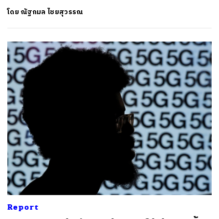
โดย
ณัฐกมล ไชยสุวรรณ
Report