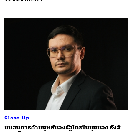
โดย
อัยย์ลดา แซ่โค้ว
ค้นหา
SHARE
TWEET
LINE
EMAIL
Close-Up
ขบวนการค้ามนุษย์ของรัฐไทยในมุมมอง รังสิ