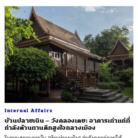
Internal Affairs
บ้านปลายเนิน – วังคลองเตย: อาคารเก่าแก่ที่
กำลังต้านทานตึกสูงใจกลางเมือง
โบราณสถานภายใน “บ้านปลายเนิน” กำลังตกอยู่ภายใต้