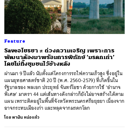
Feature
Saveอโยธยา ≠ ถ่วงความเจริญ เพราะการ
พัฒนาต้องมาพร้อมการพิทักษ์ ‘มรดกเก่า’
โดยไม่ทิ้งชุมชนไว้ข้างหลัง
ผ่านมา 9 ปีแล้ว นับตั้งแต่โครงการรถไฟความเร็วสูง ซึ่งอยู่ใน
แผนยุทธศาสตร์ชาติ 20 ปี (พ.ศ. 2560-2579) ที่เกิดขึ้นใน
รัฐบาลของ พลเอก ประยุทธ์ จันทร์โอชา ด้วยการใช้ ‘อำนาจ
พิเศษ’ มาตรา 44 แต่เส้นทางดังกล่าวก็ยังไม่อาจสร้างได้ตาม
แผน เพราะติดอยู่ในพื้นที่จังหวัดพระนครศรีอยุธยา เนื่องจาก
อาจกระทบเมืองเก่า และหลุดจากมรดกโลก
โดย
พาฝัน หน่อแก้ว