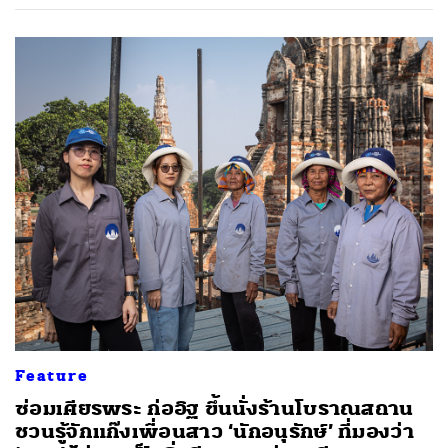
Feature
ซ่อมเศียรพระ ก่ออิฐ ขึ้นนั่งร้านโบราณสถาน
ชวนรู้จักแก๊งเพื่อนสาว ‘นักอนุรักษ์’ ที่มองว่า