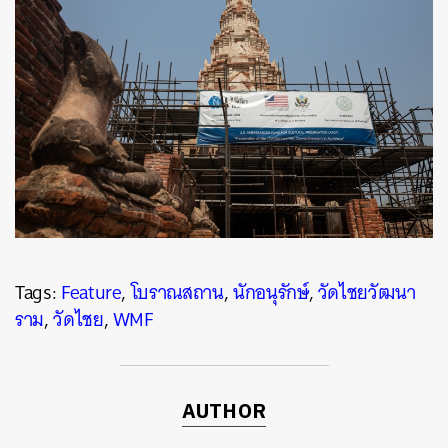
Tags:
Feature
,
โบราณสถาน
,
นักอนุรักษ์
,
วัดไชยวัฒนา
ราม
,
วัดไชย
,
WMF
AUTHOR