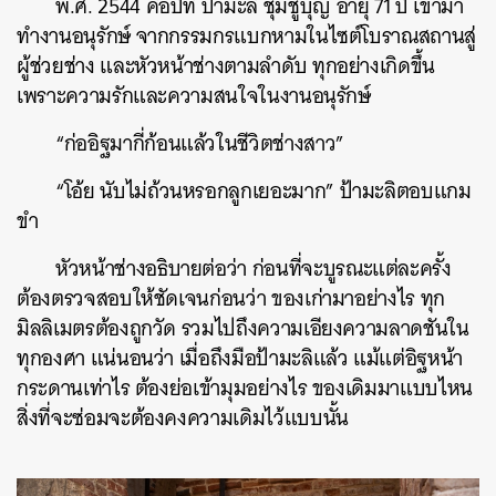
พ.ศ. 2544 คือปีที่ ป้ามะลิ ชุ่มชูบุญ อายุ 71 ปี เข้ามา
ทำงานอนุรักษ์ จากกรรมกรแบกหามในไซต์โบราณสถานสู่
ผู้ช่วยช่าง และหัวหน้าช่างตามลำดับ ทุกอย่างเกิดขึ้น
เพราะความรักและความสนใจในงานอนุรักษ์
“ก่ออิฐมากี่ก้อนแล้วในชีวิตช่างสาว”
“โอ้ย นับไม่ถ้วนหรอกลูกเยอะมาก” ป้ามะลิตอบแกม
ขำ
หัวหน้าช่างอธิบายต่อว่า ก่อนที่จะบูรณะแต่ละครั้ง
ต้องตรวจสอบให้ชัดเจนก่อนว่า ของเก่ามาอย่างไร ทุก
มิลลิเมตรต้องถูกวัด รวมไปถึงความเอียงความลาดชันใน
ทุกองศา แน่นอนว่า เมื่อถึงมือป้ามะลิแล้ว แม้แต่อิฐหน้า
กระดานเท่าไร ต้องย่อเข้ามุมอย่างไร ของเดิมมาแบบไหน
สิ่งที่จะซ่อมจะต้องคงความเดิมไว้แบบนั้น