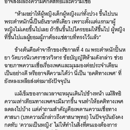
อาจส่งผลถึงความศักดิ์สิทธิ์และความเชื่อ
“ห้ามอย่าให้ผู้หญิงเด็กผู้หญิงแก่ทั้งปวง ขึ้นไปบน
พระตำหนักนี้เป็นอันขาดทีเดียว เพราะตั้งแต่แรกมาผู้
หญิงไม่เคยขึ้นไปเลย ถ้าขืนขึ้นไปใครยอมให้ขึ้นไป ผู้หญิง
ที่ขึ้นไปแลผู้ยอมผู้ภาต้องแช่สาบที่ทรงไว้แล้ว”
ข้างต้นคือคำจารึกของรัชกาลที่ 4 ณ พระตำหนักปั้นห
ยา วัดบวรนิเวศราชวรวิหาร ข้อบัญญัติห้ามดังกล่าว ช่วย
ฉายภาพความเชื่อเรื่องเพศและมุมมองต่อประจำเดือน
เป็นอย่างดี หรืออาจตีความได้ว่า นี่เป็น ‘อคติทางเพศ’ ที่
ยังหลงเหลือส่งต่อมายังปัจจุบัน
แม้เข็มของกาลเวลาจะหมุนเดินไปข้างหน้า แม้สิทธิ
ความเท่าเทียมทางเพศจะมีมากขึ้น จนทำให้อคติทางเพศ
ลดลงไปบ้าง แต่คำถามสำคัญคือเพดานความเชื่อทาง
ศาสนา (บทความนี้กล่าวถึงศาสนาพุทธ) ในปัจจุบันยังคง
กดทับ ‘ความเป็นหญิง’ ไม่ให้ทำในสิ่งที่ตนเองต้องการ