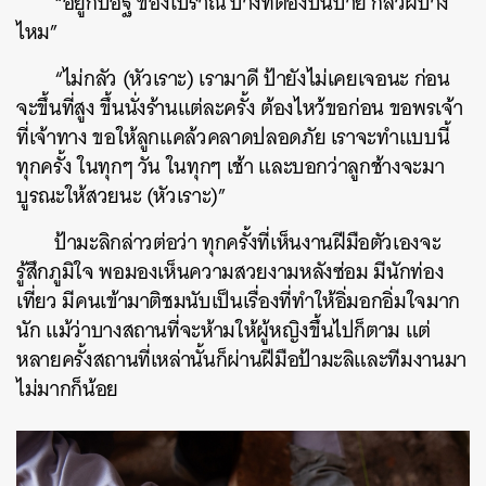
“อยู่กับอิฐ ของโบราณ บางทีต้องปีนป่าย กลัวผีบ้าง
ไหม”
“ไม่กลัว (หัวเราะ) เรามาดี ป้ายังไม่เคยเจอนะ ก่อน
จะขึ้นที่สูง ขึ้นนั่งร้านแต่ละครั้ง ต้องไหว้ขอก่อน ขอพรเจ้า
ที่เจ้าทาง ขอให้ลูกแคล้วคลาดปลอดภัย เราจะทำแบบนี้
ทุกครั้ง ในทุกๆ วัน ในทุกๆ เช้า และบอกว่าลูกช้างจะมา
บูรณะให้สวยนะ (หัวเราะ)”
ป้ามะลิกล่าวต่อว่า ทุกครั้งที่เห็นงานฝีมือตัวเองจะ
รู้สึกภูมิใจ พอมองเห็นความสวยงามหลังซ่อม มีนักท่อง
เที่ยว มีคนเข้ามาติชมนับเป็นเรื่องที่ทำให้อิ่มอกอิ่มใจมาก
นัก แม้ว่าบางสถานที่จะห้ามให้ผู้หญิงขึ้นไปก็ตาม แต่
หลายครั้งสถานที่เหล่านั้นก็ผ่านฝีมือป้ามะลิและทีมงานมา
ไม่มากก็น้อย