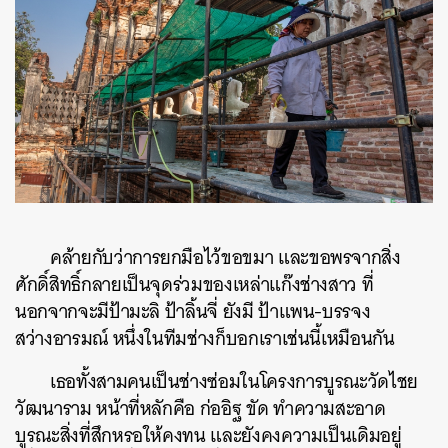
คล้ายกับว่าการยกมือไว้ขอขมา และขอพรจากสิ่ง
ศักดิ์สิทธิ์กลายเป็นจุดร่วมของเหล่าแก๊งช่างสาว ที่
นอกจากจะมีป้ามะลิ ป้าลิ้นจี่ ยังมี ป้าแพน-บรรจง
สว่างอารมณ์ หนึ่งในทีมช่างก็บอกเราเช่นนี้เหมือนกัน
เธอทั้งสามคนเป็นช่างซ่อมในโครงการบูรณะวัดไชย
วัฒนาราม หน้าที่หลักคือ ก่ออิฐ ขัด ทำความสะอาด
บูรณะสิ่งที่สึกหรอให้คงทน และยังคงความเป็นเดิมอยู่