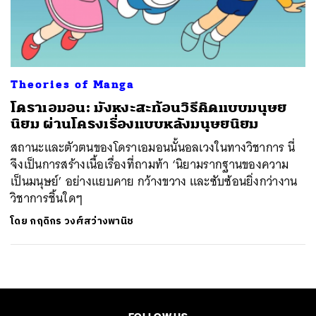
Theories of Manga
โดราเอมอน: มังหงะสะท้อนวิธีคิดแบบมนุษย
นิยม ผ่านโครงเรื่องแบบหลังมนุษยนิยม
สถานะและตัวตนของโดราเอมอนนั้นอลเวงในทางวิชาการ นี่
จึงเป็นการสร้างเนื้อเรื่องที่ถามท้า ‘นิยามรากฐานของความ
เป็นมนุษย์’ อย่างแยบคาย กว้างขวาง และซับซ้อนยิ่งกว่างาน
วิชาการชิ้นใดๆ
โดย
กฤดิกร วงศ์สว่างพานิช