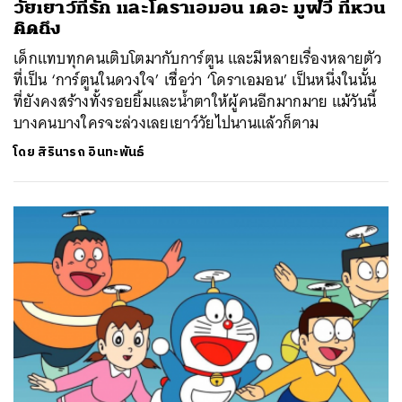
วัยเยาว์ที่รัก และโดราเอมอน เดอะ มูฟวี่ ที่หวน
คิดถึง
เด็กแทบทุกคนเติบโตมากับการ์ตูน และมีหลายเรื่องหลายตัว
ที่เป็น ‘การ์ตูนในดวงใจ’ เชื่อว่า ‘โดราเอมอน’ เป็นหนึ่งในนั้น
ที่ยังคงสร้างทั้งรอยยิ้มและน้ำตาให้ผู้คนอีกมากมาย แม้วันนี้
บางคนบางใครจะล่วงเลยเยาว์วัยไปนานแล้วก็ตาม
โดย
สิรินารถ อินทะพันธ์