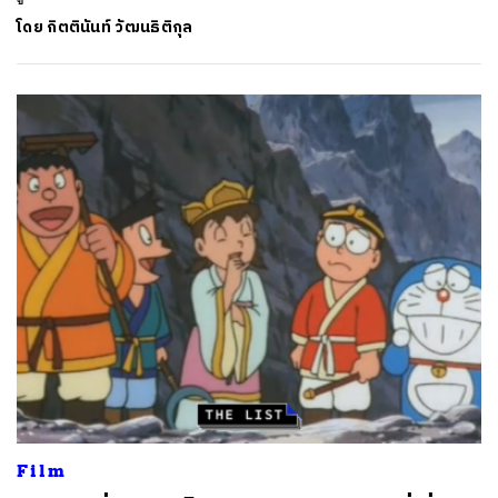
โดย
กิตตินันท์ วัฒนธิติกุล
ค้นหา
SHARE
TWEET
LINE
EMAIL
Film