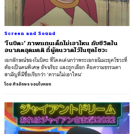
Screen and Sound
‘โนบิตะ’ ภาพแทนเด็กไม่เอาไหน กับชีวิตใน
อนาคตอุดมคติ ที่ผู้คนวาดไว้ในยุคโชวะ
เอกลักษณ์ของโนบิตะ ที่โดดเด่นกว่าพระเอกอนิเมะยุคโชวะที่
ต้องเป็นคนพิเศษ อัจฉริยะ และถูกเลือก คือความธรรมดา
สามัญที่มีชื่อเรียกว่า ‘ความไม่เอาไหน’
โดย
ศิรอักษร จอมใบหยก