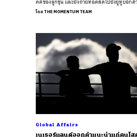
คดีของลูกขุน และยังถ่ายทอดสดไปยังยูทูบอีกด้
โดย
THE MOMENTUM TEAM
Global Affairs
เนเธอร์แลนด์ออกคำแนะนำแก่คนโส