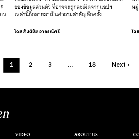
าร
ของข้อมูลส่วนตัว ที่อาจจะถูกละเมิดจากแอปฯ
หมู
โกน
เหล่านี้ก็กลายมาเป็นคำถามสำคัญอีกครั้ง
โดย
สันติชัย อาภรณ์ศรี
โด
1
2
3
…
18
Next
›
en
VIDEO
ABOUT US
C