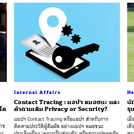
Internal Affairs
He
Contact Tracing : แอปฯ หมอชนะ และ
นั
ตโค
คำถามเดิม Privacy or Security?
รุ
แอปฯ Contact Tracing หรือแอปฯ สำหรับการ
เมื
ราช
ติดตามประวัติผู้สัมผัส อย่างแอปฯ หมอชนะ
เที
ละ
ประเด็นเรื่อง ‘ความเป็นส่วนตัว’ หรือความปลอดภัย
พบว