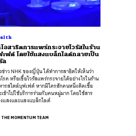
alth
ดีโอสาธิตการแพร่กระจายไวรัสในร้าน
ฟเฟต์ โดยใช้แสงแบล็กไลต์กลายเป็น
รัล
งข่าว NHK ของญี่ปุ่น ได้ทำการสาธิตให้เห็นว่า
้อโรค หรือเชื้อไวรัสแพร่กระจายได้อย่างไรในร้าน
ารสไตล์บุฟเฟต์ หากมีใครสักคนหนึ่งติดเชื้อ
เข้าไปใช้บริการร่วมกับคนหมู่มาก โดยใช้สาร
ืองแสงและแสงแบล็กไลต์
ย
THE MOMENTUM TEAM