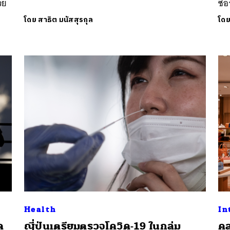
วย
ซื
โดย
สาธิต มนัสสุรกุล
โด
Health
In
ด
ญี่ปุ่นเตรียมตรวจโควิด-19 ในกลุ่ม
คล