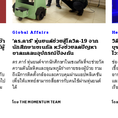
Global Affairs
He
ข้า
‘ดร.คาร์’ หุ่นยนต์ช่วยสู้โควิด-19 จาก
วิ
ู้
นักศึกษาเซเนกัล หวังช่วยลดปัญหา
บุ
ขาดแคลนอุปกรณ์ป้องกัน
ไว
ดร.คาร์ หุ่นยนต์จากนักศึกษาในเซเนกัลที่จะช่วยวัด
ช่อ
ความดันโลหิตและอุณหภูมิร่างกายของผู้ป่วย รวม
เชื
กับ
ถึงมีการติดตั้งกล้องและควบคุมผ่านแอปพลิเคชัน
อาห
วไป
เพื่อให้แพทย์สามารถสื่อสารกับคนไข้ผ่านหุ่นยนต์
และ
ิม
ได้
เร
โดย
THE MOMENTUM TEAM
โด