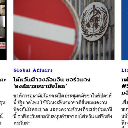
Global Affairs
Li
ณะ
ไต้หวันฝ่าวงล้อมจีน ขอร่วมวง
เฟ
‘องค์การอนามัยโลก’
#S
มอ
องค์การอนามัยโลกจะเปิดประชุมสมัชชาในสัปดาห์
ขุน
เพิ
นี้ รัฐบาลไทเปใช้จังหวะที่นานาชาติชื่นชมผลงาน
ม
ขน
ป้องกันโรคระบาด แสดงความจำนงที่จะเข้าร่วมเวที
น์
สน
นี้ ชาติตะวันตกสนับสนุนคำขอของไต้หวัน แต่จีนยัง
า
ฟีเ
คงกันท่า