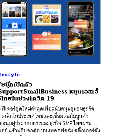
festyle
ซบุ๊กเปิดตัว
upportSmallBusiness หนุนเอสเอ็
ีไทยในช่วงโควิด-19
่มฟีเจอร์ชุดใหม่ล่าสุดเพื่อสนับสนุนชุมชนธุรกิจ
าดเล็กในประเทศไทยและเชื่อมต่อกับลูกค้า
ับสนุนผู้ประกอบการและธุรกิจ SME ไทยผ่าน
จอร์ #ร้านดีบอกต่อ บนแพลตฟอร์ม สติ๊กเกอร์สั่ง