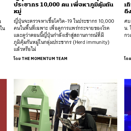
ประชากร 10,000 คน เพื่อหาภูมิคุ้มกัน
เก
หมู่
ถึ
ญี่ปุ่นจะตรวจหาเชื้อโควิด-19 ในประชากร 10,000
ศบค
น
คนในพื้นที่เฉพาะ เพื่อดูการแพร่กระจายของโรค
น. 
้ใน
และดูว่าตอนนี้ญี่ปุ่นกำลังเข้าสู่สถานการณ์ที่มี
กวด
ภูมิคุ้มกันหมู่ในกลุ่มประชากร (Herd immunity)
แล้วหรือไม่
โดย
THE MOMENTUM TEAM
โด
นหา
SHARE
TWEET
LINE
EMAIL