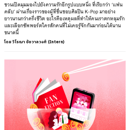
ชวนเปิดมุมมองไปยังความรักอีกรูปแบบหนึ่ง ที่เรียกว่า ‘แฟน
คลับ’ ผ่านเรื่องราวของผู้ที่ชื่นชอบศิลปิน K-Pop มาอย่าง
ยาวนานกว่าครึ่งชีวิต อะไรคือเหตุผลที่ทำให้คนเราตกหลุมรัก
และเลือกซัพพอร์ตใครสักคนที่ไม่เคยรู้จักกันมาก่อนได้นาน
ขนาดนี้
ค้นหา
โดย
วิโรฌา ชัชวาลวงศ์ (Intern)
SHARE
TWEET
LINE
EMAIL