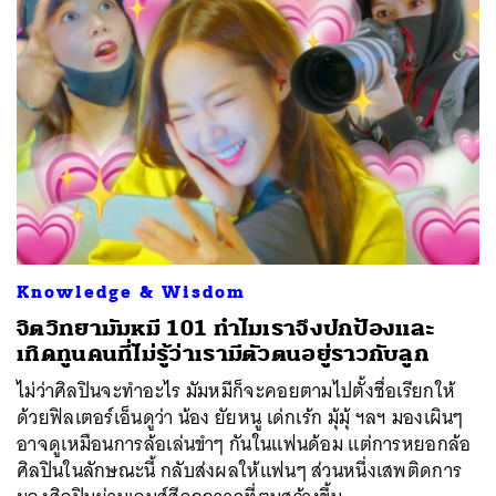
Knowledge & Wisdom
จิตวิทยามัมหมี 101 ทำไมเราจึงปกป้องและ
เทิดทูนคนที่ไม่รู้ว่าเรามีตัวตนอยู่ราวกับลูก
ไม่ว่าศิลปินจะทำอะไร มัมหมีก็จะคอยตามไปตั้งชื่อเรียกให้
ด้วยฟิลเตอร์เอ็นดูว่า น้อง ยัยหนู เด่กเร้ก มุ้มุ้ ฯลฯ มองเผินๆ
อาจดูเหมือนการล้อเล่นขำๆ กันในแฟนด้อม แต่การหยอกล้อ
ศิลปินในลักษณะนี้ กลับส่งผลให้แฟนๆ ส่วนหนึ่งเสพติดการ